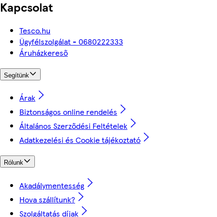
Kapcsolat
Tesco.hu
Ügyfélszolgálat - 0680222333
Áruházkereső
Segítünk
Árak
Biztonságos online rendelés
Általános Szerződési Feltételek
Adatkezelési és Cookie tájékoztató
Rólunk
Akadálymentesség
Hova szállítunk?
Szolgáltatás díjak