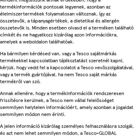
termékinformációk pontosak legyenek, azonban az
élelmiszertermékek folyamatosan változnak, így az
összetevők, a tápanyagértékek, a dietetikai és allergén
összetevők is. Minden esetben olvasd el a terméken található
címkét és ne hagyatkozz kizárólag azon információkra,
amelyek a weboldalon találhatóak.
Ha bármilyen kérdésed van, vagy a Tesco sajátmárkás
termékekkel kapcsolatban tájékoztatást szeretnél kapni,
kérjük, hogy vedd fel a kapcsolatot a Tesco vevőszolgálatával,
vagy a termék gyártójával, ha nem Tesco saját márkás
termékről van szó.
Annak ellenére, hogy a termékinformációk rendszeresen
frissítésre kerülnek, a Tesco nem vállal felelősséget
semmilyen helytelen információért, amely azonban a jogaidat
semmilyen módon nem érinti.
A jelen információ kizárólag személyes felhasználásra szolgál,
és azt nem lehet semmilyen módon, a Tesco-GLOBAL