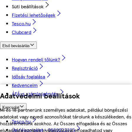
Süti beállítások
Fizetési lehetőségek
Tesco.hu
Clubcard
Első bevásárlás
Hogyan rendelj tőlünk?
Regisztráció
Idősáv foglalása
Kedvenceim
ÁFÁ-s számla igénylés
Adatvédelmi beállítások
Kapcsolat
Mi és 18 partnerünk személyes adatokat, például böngészési
adatokat vagy egyedi azonosítókat tárolunk a készülékeden, és
Tesco.hu
hozzáférhetünk azokhoz. Az Összes elfogadása és az Összes
Ügyfélszolgálat - 0680222333
elutasítása gombok kiválasztásával elfogadhatod vagy