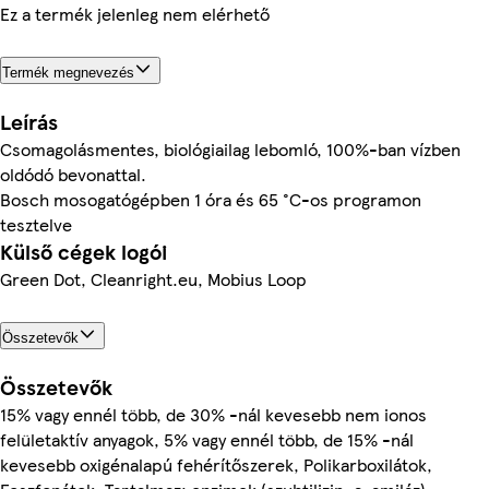
Ez a termék jelenleg nem elérhető
Termék megnevezés
Leírás
Csomagolásmentes, biológiailag lebomló, 100%-ban vízben
oldódó bevonattal.
Bosch mosogatógépben 1 óra és 65 °C-os programon
tesztelve
Külső cégek logói
Green Dot, Cleanright.eu, Mobius Loop
Összetevők
Összetevők
15% vagy ennél több, de 30% -nál kevesebb nem ionos
felületaktív anyagok, 5% vagy ennél több, de 15% -nál
kevesebb oxigénalapú fehérítőszerek, Polikarboxilátok,