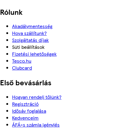
Rólunk
Akadálymentesség
Hova szállítunk?
Szolgáltatás díjak
Süti beállítások
Fizetési lehetőségek
Tesco.hu
Clubcard
Első bevásárlás
Hogyan rendelj tőlünk?
Regisztráció
Idősáv foglalása
Kedvenceim
ÁFÁ-s számla igénylés