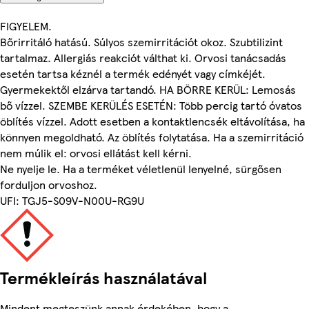
FIGYELEM.
Bőrirritáló hatású. Súlyos szemirritációt okoz. Szubtilizint
tartalmaz. Allergiás reakciót válthat ki. Orvosi tanácsadás
esetén tartsa kéznél a termék edényét vagy címkéjét.
Gyermekektől elzárva tartandó. HA BÖRRE KERÜL: Lemosás
bő vízzel. SZEMBE KERÜLÉS ESETÉN: Több percig tartó óvatos
öblítés vízzel. Adott esetben a kontaktlencsék eltávolítása, ha
könnyen megoldható. Az öblítés folytatása. Ha a szemirritáció
nem múlik el: orvosi ellátást kell kérni.
Ne nyelje le. Ha a terméket véletlenül lenyelné, sürgősen
forduljon orvoshoz.
UFI: TGJ5-S09V-N00U-RG9U
Termékleírás használatával
Mindent megteszünk annak érdekében, hogy a