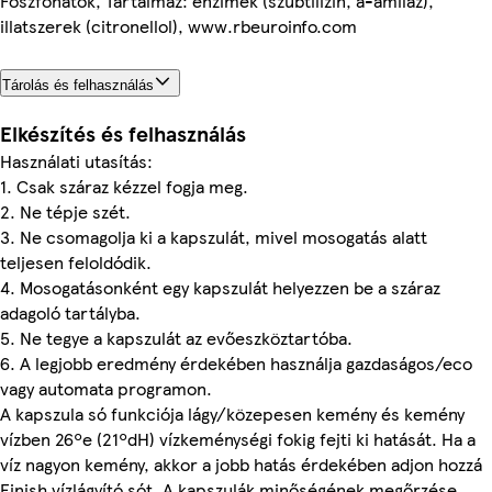
Foszfonátok, Tartalmaz: enzimek (szubtilizin, a-amiláz),
illatszerek (citronellol), www.rbeuroinfo.com
Tárolás és felhasználás
Elkészítés és felhasználás
Használati utasítás:
1. Csak száraz kézzel fogja meg.
2. Ne tépje szét.
3. Ne csomagolja ki a kapszulát, mivel mosogatás alatt
teljesen feloldódik.
4. Mosogatásonként egy kapszulát helyezzen be a száraz
adagoló tartályba.
5. Ne tegye a kapszulát az evőeszköztartóba.
6. A legjobb eredmény érdekében használja gazdaságos/eco
vagy automata programon.
A kapszula só funkciója lágy/közepesen kemény és kemény
vízben 26ºe (21ºdH) vízkeménységi fokig fejti ki hatását. Ha a
víz nagyon kemény, akkor a jobb hatás érdekében adjon hozzá
Finish vízlágyító sót. A kapszulák minőségének megőrzése