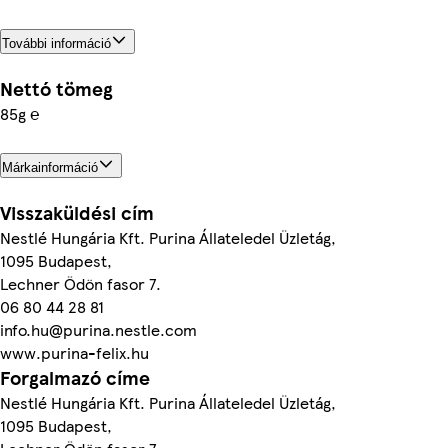
További információ
Nettó tömeg
85g ℮
Márkainformáció
Visszaküldési cím
Nestlé Hungária Kft. Purina Állateledel Üzletág,
1095 Budapest,
Lechner Ödön fasor 7.
06 80 44 28 81
info.hu@purina.nestle.com
www.purina-felix.hu
Forgalmazó címe
Nestlé Hungária Kft. Purina Állateledel Üzletág,
1095 Budapest,