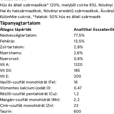
Hús és állati származékok* (20%, melyből csirke 8%), Növényi
Hal és halszármazékok, Növényi eredetű származékok, Ásványi
Különféle cukrok, *falatok: 50% hús es állati származék
Tápanyagtartalom
Átlagos tápérték
Analitikai összetevők
Nedvességtartalom:
77,5%
Fehérje:
13,5%
Zsírtartalom:
2,8%
Nyershamu:
2,6%
Nyersrost:
0,8%
Vit A:
1320
Vit D3:
185
Vit E:
200
Vas(II)-szulfát monohidrát (Fe):
16
Vízmentes kalcium-jodát (I):
0,47
Réz(II)-szulfát pentahidrát (Cu):
1,2
Mangán-szulfát monohidrát (Mn):
2,2
Cink-szulfát monohidrát (Zn):
23
Taurin:
600