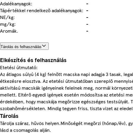
Adalékanyagok:
-
Tápértékkel rendelkező adalékanyagok:
-
NE/kg:
-
mg/kg:
-
Aromák.
-
Tárolás és felhasználás
Elkészítés és felhasználás
Etetési útmutató:
Az átlagos súlyú (4 kg) felnőtt macska napi adagja 3 tasak, lega
étkezésre elosztva. Az etetési útmutatóban szereplő mennyi
aktivitású macskák igényeinek felelnek meg, normál környeze
mellett. Eltérő egyedi igények esetén módosítsa az etetési m
érdekében, hogy macskája megőrizze egészséges testsúlyát. Tá
szobahőmérsékleten. Mindig tegyen friss, tiszta vizet az eledel
Tárolás
Tárolja száraz, hűvös helyen.Minőségét megőrzi (hónap/év), gy
lásd a csomagolás alján.