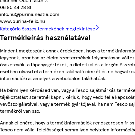
Lechner Ödön fasor 7.
06 80 44 28 81
info.hu@purina.nestle.com
www.purina-felix.hu
Kategória összes termékének megtekintése
Termékleírás használatával
Mindent megteszünk annak érdekében, hogy a termékinformá
legyenek, azonban az élelmiszertermékek folyamatosan változn
összetevők, a tápanyagértékek, a dietetikai és allergén összet
esetben olvasd el a terméken található címkét és ne hagyatkoz
információkra, amelyek a weboldalon találhatóak.
Ha bármilyen kérdésed van, vagy a Tesco sajátmárkás termék
tájékoztatást szeretnél kapni, kérjük, hogy vedd fel a kapcsola
vevőszolgálatával, vagy a termék gyártójával, ha nem Tesco sa
termékről van szó.
Annak ellenére, hogy a termékinformációk rendszeresen frissí
Tesco nem vállal felelősséget semmilyen helytelen információ