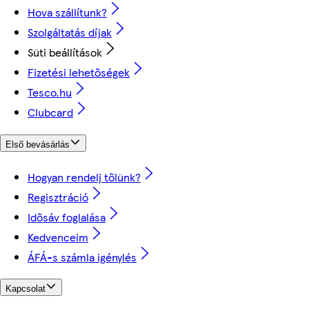
Hova szállítunk?
Szolgáltatás díjak
Süti beállítások
Fizetési lehetőségek
Tesco.hu
Clubcard
Első bevásárlás
Hogyan rendelj tőlünk?
Regisztráció
Idősáv foglalása
Kedvenceim
ÁFÁ-s számla igénylés
Kapcsolat