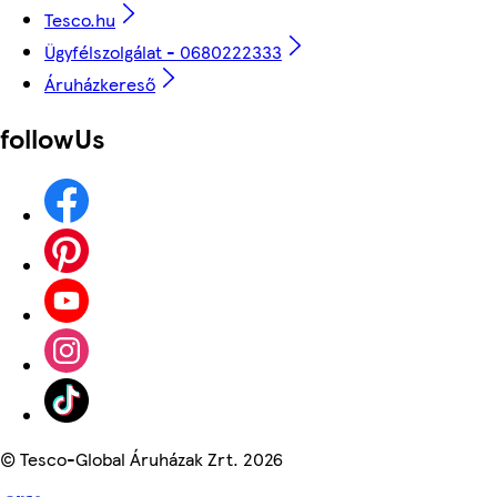
Tesco.hu
Ügyfélszolgálat - 0680222333
Áruházkereső
followUs
©
Tesco-Global Áruházak Zrt. 2026