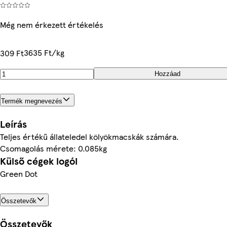
Még nem érkezett értékelés
3635 Ft/kg
309 Ft
Hozzáad
Termék megnevezés
Leírás
Teljes értékű állateledel kölyökmacskák számára.
Csomagolás mérete: 0.085kg
Külső cégek logói
Green Dot
Összetevők
Összetevők