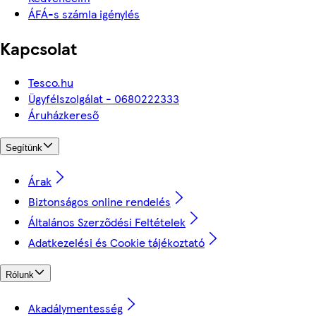
ÁFÁ-s számla igénylés
Kapcsolat
Tesco.hu
Ügyfélszolgálat - 0680222333
Áruházkereső
Segítünk
Árak
Biztonságos online rendelés
Általános Szerződési Feltételek
Adatkezelési és Cookie tájékoztató
Rólunk
Akadálymentesség