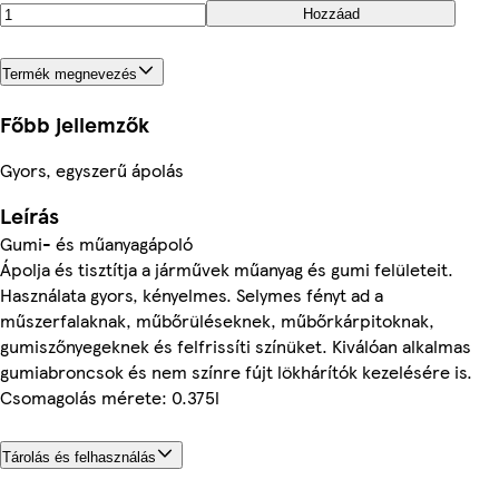
Hozzáad
Termék megnevezés
Főbb jellemzők
Gyors, egyszerű ápolás
Leírás
Gumi- és műanyagápoló
Ápolja és tisztítja a járművek műanyag és gumi felületeit.
Használata gyors, kényelmes. Selymes fényt ad a
műszerfalaknak, műbőrüléseknek, műbőrkárpitoknak,
gumiszőnyegeknek és felfrissíti színüket. Kiválóan alkalmas
gumiabroncsok és nem színre fújt lökhárítók kezelésére is.
Csomagolás mérete: 0.375l
Tárolás és felhasználás