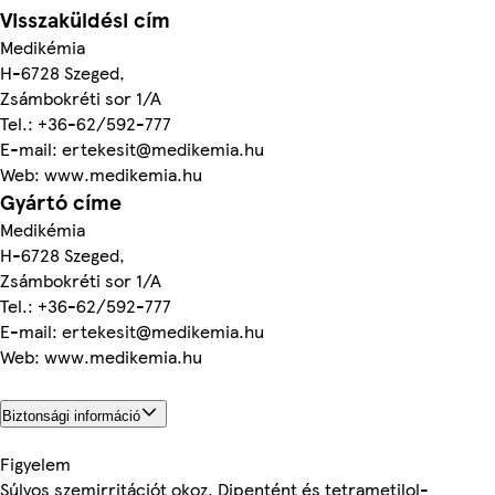
Visszaküldési cím
Medikémia
H-6728 Szeged,
Zsámbokréti sor 1/A
Tel.: +36-62/592-777
E-mail: ertekesit@medikemia.hu
Web: www.medikemia.hu
Gyártó címe
Medikémia
H-6728 Szeged,
Zsámbokréti sor 1/A
Tel.: +36-62/592-777
E-mail: ertekesit@medikemia.hu
Web: www.medikemia.hu
Biztonsági információ
Figyelem
Súlyos szemirritációt okoz. Dipentént és tetrametilol-