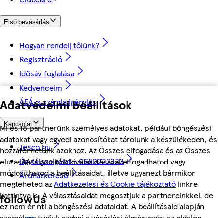
Első bevásárlás
Hogyan rendelj tőlünk?
Regisztráció
Idősáv foglalása
Kedvenceim
ÁFÁ-s számla igénylés
Adatvédelmi beállítások
Kapcsolat
Mi és 18 partnerünk személyes adatokat, például böngészési
adatokat vagy egyedi azonosítókat tárolunk a készülékeden, és
Tesco.hu
hozzáférhetünk azokhoz. Az Összes elfogadása és az Összes
Ügyfélszolgálat - 0680222333
elutasítása gombok kiválasztásával elfogadhatod vagy
módosíthatod a beállításaidat, illetve ugyanezt bármikor
Áruházkereső
megteheted az
Adatkezelési és Cookie tájékoztató
linkre
kattintva is. A választásaidat megosztjuk a partnereinkkel, de
followUs
ez nem érinti a böngészési adataidat. A beállításaid alapján
személyre tudjuk szabni a vásárlási élményedet az oldalon.