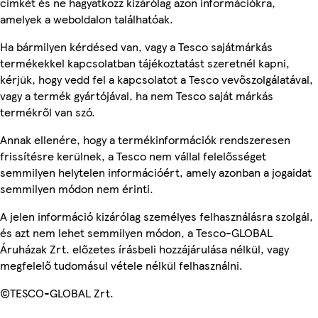
címkét és ne hagyatkozz kizárólag azon információkra,
amelyek a weboldalon találhatóak.
Ha bármilyen kérdésed van, vagy a Tesco sajátmárkás
termékekkel kapcsolatban tájékoztatást szeretnél kapni,
kérjük, hogy vedd fel a kapcsolatot a Tesco vevőszolgálatával,
vagy a termék gyártójával, ha nem Tesco saját márkás
termékről van szó.
Annak ellenére, hogy a termékinformációk rendszeresen
frissítésre kerülnek, a Tesco nem vállal felelősséget
semmilyen helytelen információért, amely azonban a jogaidat
semmilyen módon nem érinti.
A jelen információ kizárólag személyes felhasználásra szolgál,
és azt nem lehet semmilyen módon, a Tesco-GLOBAL
Áruházak Zrt. előzetes írásbeli hozzájárulása nélkül, vagy
megfelelő tudomásul vétele nélkül felhasználni.
©TESCO-GLOBAL Zrt.