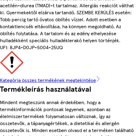
acetilén-diurea (TMAD)-t tartalmaz. Allergiás reakciót válthat
ki. Gyermekektől elzárva tartandó. SZEMBE KERÜLÉS esetén:
Több percig tartó óvatos öblítés vízzel. Adott esetben a
kontaktlencsék eltávolítása, ha könnyen megoldható. Az
öblítés folytatása. A tartalom és az edény elhelyezése
hulladékként speciális hulladéklerakó helyen történjék.
UFI: 8JP4-D0JP-5004-25UQ
Kategória összes termékének megtekintése
Termékleírás használatával
Mindent megteszünk annak érdekében, hogy a
termékinformációk pontosak legyenek, azonban az
élelmiszertermékek folyamatosan változnak, így az
összetevők, a tápanyagértékek, a dietetikai és allergén
összetevők is. Minden esetben olvasd el a terméken található