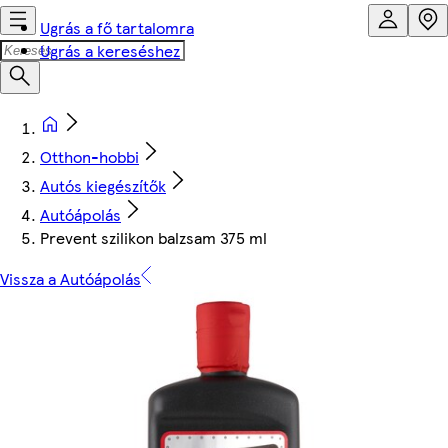
Ugrás a fő tartalomra
Ugrás a kereséshez
Otthon-hobbi
Autós kiegészítők
Autóápolás
Prevent szilikon balzsam 375 ml
Vissza a Autóápolás