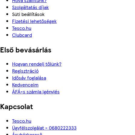
Hova szállítunk?
Szolgáltatás díjak
Süti beállítások
Fizetési lehetőségek
Tesco.hu
Clubcard
Első bevásárlás
Hogyan rendelj tőlünk?
Regisztráció
Idősáv foglalása
Kedvenceim
ÁFÁ-s számla igénylés
Kapcsolat
Tesco.hu
Ügyfélszolgálat - 0680222333
Áruházkereső