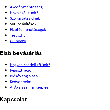
Akadálymentesség
Hova szállítunk?
Szolgáltatás díjak
Süti beállítások
Fizetési lehetőségek
Tesco.hu
Clubcard
Első bevásárlás
Hogyan rendelj tőlünk?
Regisztráció
Idősáv foglalása
Kedvenceim
ÁFÁ-s számla igénylés
Kapcsolat