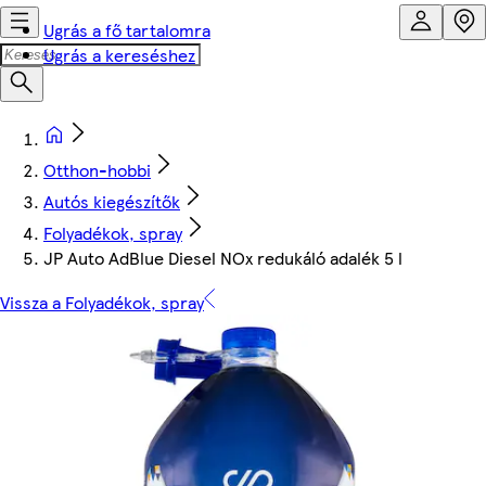
Ugrás a fő tartalomra
Ugrás a kereséshez
Otthon-hobbi
Autós kiegészítők
Folyadékok, spray
JP Auto AdBlue Diesel NOx redukáló adalék 5 l
Vissza a Folyadékok, spray