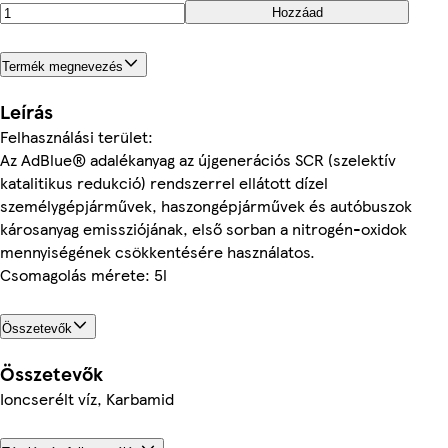
Hozzáad
Termék megnevezés
Leírás
Felhasználási terület:
Az AdBlue® adalékanyag az újgenerációs SCR (szelektív
katalitikus redukció) rendszerrel ellátott dízel
személygépjárművek, haszongépjárművek és autóbuszok
károsanyag emissziójának, első sorban a nitrogén-oxidok
mennyiségének csökkentésére használatos.
Csomagolás mérete: 5l
Összetevők
Összetevők
Ioncserélt víz, Karbamid