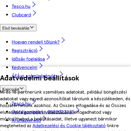
Tesco.hu
Clubcard
Első bevásárlás
Hogyan rendelj tőlünk?
Regisztráció
Idősáv foglalása
Kedvenceim
ÁFÁ-s számla igénylés
Adatvédelmi beállítások
Kapcsolat
Mi és 18 partnerünk személyes adatokat, például böngészési
adatokat vagy egyedi azonosítókat tárolunk a készülékeden, és
Tesco.hu
hozzáférhetünk azokhoz. Az Összes elfogadása és az Összes
Ügyfélszolgálat - 0680222333
elutasítása gombok kiválasztásával elfogadhatod vagy
módosíthatod a beállításaidat, illetve ugyanezt bármikor
Áruházkereső
megteheted az
Adatkezelési és Cookie tájékoztató
linkre