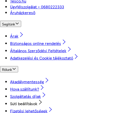
Tesco.hu
Ügyfélszolgálat - 0680222333
Áruházkereső
Segítünk
Árak
Biztonságos online rendelés
Általános Szerződési Feltételek
Adatkezelési és Cookie tájékoztató
Rólunk
Akadálymentesség
Hova szállítunk?
Szolgáltatás díjak
Süti beállítások
Fizetési lehetőségek