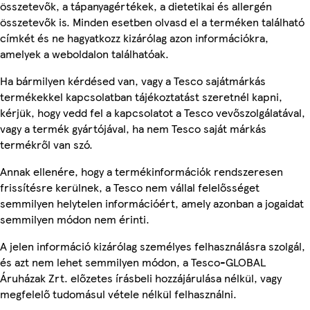
összetevők, a tápanyagértékek, a dietetikai és allergén
összetevők is. Minden esetben olvasd el a terméken található
címkét és ne hagyatkozz kizárólag azon információkra,
amelyek a weboldalon találhatóak.
Ha bármilyen kérdésed van, vagy a Tesco sajátmárkás
termékekkel kapcsolatban tájékoztatást szeretnél kapni,
kérjük, hogy vedd fel a kapcsolatot a Tesco vevőszolgálatával,
vagy a termék gyártójával, ha nem Tesco saját márkás
termékről van szó.
Annak ellenére, hogy a termékinformációk rendszeresen
frissítésre kerülnek, a Tesco nem vállal felelősséget
semmilyen helytelen információért, amely azonban a jogaidat
semmilyen módon nem érinti.
A jelen információ kizárólag személyes felhasználásra szolgál,
és azt nem lehet semmilyen módon, a Tesco-GLOBAL
Áruházak Zrt. előzetes írásbeli hozzájárulása nélkül, vagy
megfelelő tudomásul vétele nélkül felhasználni.