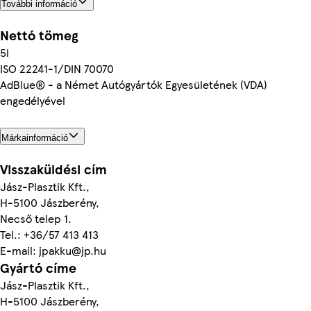
További információ
Nettó tömeg
5l
ISO 22241-1/DIN 70070
AdBlue® - a Német Autógyártók Egyesületének (VDA)
engedélyével
Márkainformáció
Visszaküldési cím
Jász-Plasztik Kft.,
H-5100 Jászberény,
Necső telep 1.
Tel.: +36/57 413 413
E-mail: jpakku@jp.hu
Gyártó címe
Jász-Plasztik Kft.,
H-5100 Jászberény,