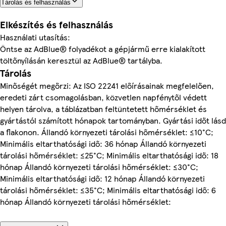
Tárolás és felhasználás
Elkészítés és felhasználás
Használati utasítás:
Öntse az AdBlue® folyadékot a gépjármű erre kialakított
töltőnyílásán keresztül az AdBlue® tartályba.
Tárolás
Minőségét megőrzi: Az ISO 22241 előírásainak megfelelően,
eredeti zárt csomagolásban, közvetlen napfénytől védett
helyen tárolva, a táblázatban feltüntetett hőmérséklet és
gyártástól számított hónapok tartományban. Gyártási időt lásd
a flakonon. Állandó környezeti tárolási hőmérséklet: ≤10°C;
Minimális eltarthatósági idő: 36 hónap Állandó környezeti
tárolási hőmérséklet: ≤25°C; Minimális eltarthatósági idő: 18
hónap Állandó környezeti tárolási hőmérséklet: ≤30°C;
Minimális eltarthatósági idő: 12 hónap Állandó környezeti
tárolási hőmérséklet: ≤35°C; Minimális eltarthatósági idő: 6
hónap Állandó környezeti tárolási hőmérséklet: