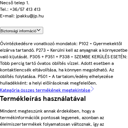
Necső telep 1.
Tel.: +36/57 413 413
E-mail: jpakku@jp.hu
Biztonsági információ
Óvintézkedésre vonatkozó mondatok: P102 - Gyermekektől
elzárva tartandó. P273 - Kerülni kell az anyagnak a környezetbe
való kijutását. P305 + P351 + P338 - SZEMBE KERÜLÉS ESETÉN:
Több percig tartó óvatos öblítés vízzel. Adott esetben a
kontaktlencsék eltávolítása, ha könnyen megoldható. Az
öblítés folytatása. P501 - A tartalom/edény elhelyezése
hulladékként: a helyi előírásoknak megfelelően.
Kategória összes termékének megtekintése
Termékleírás használatával
Mindent megteszünk annak érdekében, hogy a
termékinformációk pontosak legyenek, azonban az
élelmiszertermékek folyamatosan változnak, így az