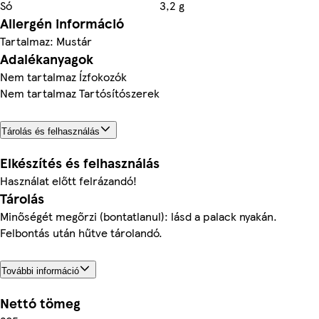
Só
3,2 g
Allergén információ
Tartalmaz: Mustár
Adalékanyagok
Nem tartalmaz Ízfokozók
Nem tartalmaz Tartósítószerek
Tárolás és felhasználás
Elkészítés és felhasználás
Használat előtt felrázandó!
Tárolás
Minőségét megőrzi (bontatlanul): lásd a palack nyakán.
Felbontás után hűtve tárolandó.
További információ
Nettó tömeg