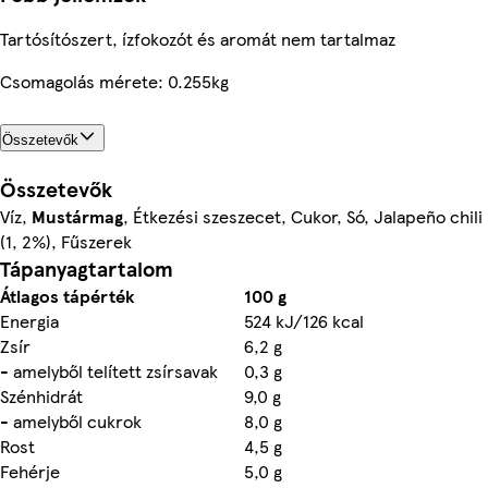
Tartósítószert, ízfokozót és aromát nem tartalmaz
Csomagolás mérete: 0.255kg
Összetevők
Összetevők
Víz,
Mustármag
, Étkezési szeszecet, Cukor, Só, Jalapeño chili
(1, 2%), Fűszerek
Tápanyagtartalom
Átlagos tápérték
100 g
Energia
524 kJ/126 kcal
Zsír
6,2 g
- amelyből telített zsírsavak
0,3 g
Szénhidrát
9,0 g
- amelyből cukrok
8,0 g
Rost
4,5 g
Fehérje
5,0 g