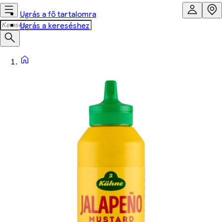
Ugrás a fő tartalomra
Ugrás a kereséshez