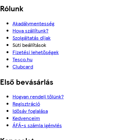
Rólunk
Akadálymentesség
Hova szállítunk?
Szolgáltatás díjak
Süti beállítások
Fizetési lehetőségek
Tesco.hu
Clubcard
Első bevásárlás
Hogyan rendelj tőlünk?
Regisztráció
Idősáv foglalása
Kedvenceim
ÁFÁ-s számla igénylés