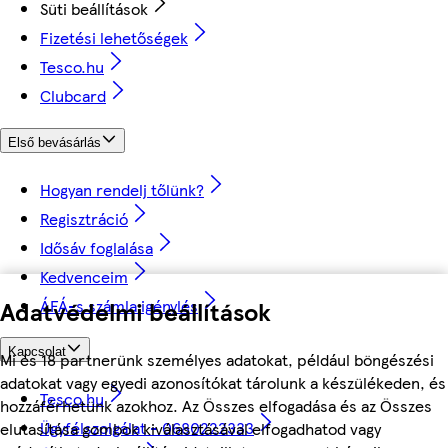
Süti beállítások
Fizetési lehetőségek
Tesco.hu
Clubcard
Első bevásárlás
Hogyan rendelj tőlünk?
Regisztráció
Idősáv foglalása
Kedvenceim
ÁFÁ-s számla igénylés
Adatvédelmi beállítások
Kapcsolat
Mi és 18 partnerünk személyes adatokat, például böngészési
adatokat vagy egyedi azonosítókat tárolunk a készülékeden, és
Tesco.hu
hozzáférhetünk azokhoz. Az Összes elfogadása és az Összes
Ügyfélszolgálat - 0680222333
elutasítása gombok kiválasztásával elfogadhatod vagy