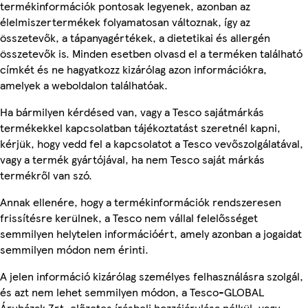
termékinformációk pontosak legyenek, azonban az
élelmiszertermékek folyamatosan változnak, így az
összetevők, a tápanyagértékek, a dietetikai és allergén
összetevők is. Minden esetben olvasd el a terméken található
címkét és ne hagyatkozz kizárólag azon információkra,
amelyek a weboldalon találhatóak.
Ha bármilyen kérdésed van, vagy a Tesco sajátmárkás
termékekkel kapcsolatban tájékoztatást szeretnél kapni,
kérjük, hogy vedd fel a kapcsolatot a Tesco vevőszolgálatával,
vagy a termék gyártójával, ha nem Tesco saját márkás
termékről van szó.
Annak ellenére, hogy a termékinformációk rendszeresen
frissítésre kerülnek, a Tesco nem vállal felelősséget
semmilyen helytelen információért, amely azonban a jogaidat
semmilyen módon nem érinti.
A jelen információ kizárólag személyes felhasználásra szolgál,
és azt nem lehet semmilyen módon, a Tesco-GLOBAL
Áruházak Zrt. előzetes írásbeli hozzájárulása nélkül, vagy