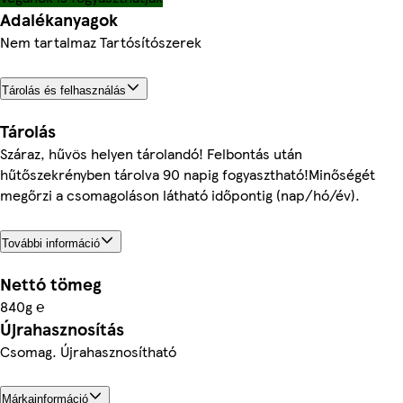
Adalékanyagok
Nem tartalmaz Tartósítószerek
Tárolás és felhasználás
Tárolás
Száraz, hűvös helyen tárolandó! Felbontás után
hűtőszekrényben tárolva 90 napig fogyasztható!Minőségét
megőrzi a csomagoláson látható időpontig (nap/hó/év).
További információ
Nettó tömeg
840g ℮
Újrahasznosítás
Csomag. Újrahasznosítható
Márkainformáció