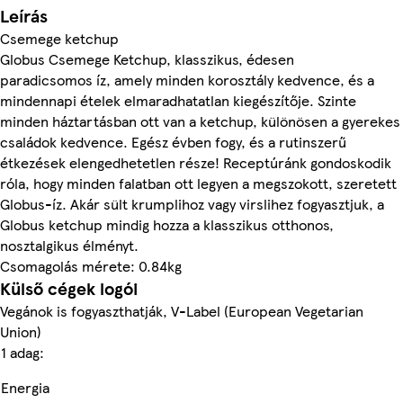
Leírás
Csemege ketchup
Globus Csemege Ketchup, klasszikus, édesen
paradicsomos íz, amely minden korosztály kedvence, és a
mindennapi ételek elmaradhatatlan kiegészítője. Szinte
minden háztartásban ott van a ketchup, különösen a gyerekes
családok kedvence. Egész évben fogy, és a rutinszerű
étkezések elengedhetetlen része! Receptúránk gondoskodik
róla, hogy minden falatban ott legyen a megszokott, szeretett
Globus-íz. Akár sült krumplihoz vagy virslihez fogyasztjuk, a
Globus ketchup mindig hozza a klasszikus otthonos,
nosztalgikus élményt.
Csomagolás mérete: 0.84kg
Külső cégek logói
Vegánok is fogyaszthatják, V-Label (European Vegetarian
Union)
1 adag:
Energia