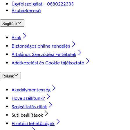
Ügyfélszolgálat - 0680222333
Áruházkereső
Segítünk
Árak
Biztonságos online rendelés
Általános Szerződési Feltételek
Adatkezelési és Cookie tájékoztató
Rólunk
Akadálymentesség
Hova szállítunk?
Szolgáltatás díjak
Süti beállítások
Fizetési lehetőségek