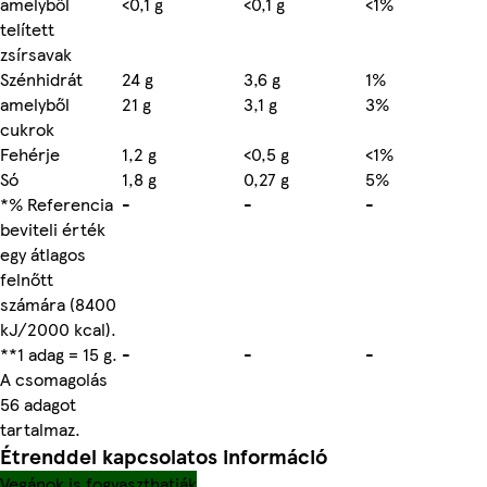
amelyből
<0,1 g
<0,1 g
<1%
telített
zsírsavak
Szénhidrát
24 g
3,6 g
1%
amelyből
21 g
3,1 g
3%
cukrok
Fehérje
1,2 g
<0,5 g
<1%
Só
1,8 g
0,27 g
5%
*% Referencia
-
-
-
beviteli érték
egy átlagos
felnőtt
számára (8400
kJ/2000 kcal).
**1 adag = 15 g.
-
-
-
A csomagolás
56 adagot
tartalmaz.
Étrenddel kapcsolatos információ
Vegánok is fogyaszthatják