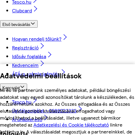
Tesco.hu
Clubcard
Első bevásárlás
Hogyan rendelj tőlünk?
Regisztráció
Idősáv foglalása
Kedvenceim
Adatvédelmi beállítások
ÁFÁ-s számla igénylés
Kapcsolat
Mi és 18 partnerünk személyes adatokat, például böngészési
adatokat vagy egyedi azonosítókat tárolunk a készülékeden, és
Tesco.hu
hozzáférhetünk azokhoz. Az Összes elfogadása és az Összes
Ügyfélszolgálat - 0680222333
elutasítása gombok kiválasztásával elfogadhatod vagy
módosíthatod a beállításaidat, illetve ugyanezt bármikor
Áruházkereső
megteheted az
Adatkezelési és Cookie tájékoztató
linkre
kattintva is. A választásaidat megosztjuk a partnereinkkel, de
followUs