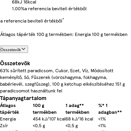
68kJ
16kcal
1.00%
a referencia beviteli értékből
*
a referencia beviteli értékből
Átlagos tápérték 100 g termékben: Energia 100 g termékben
Összetevők
Összetevők
63% sűrített paradicsom, Cukor, Ecet, Víz, Módosított
keményítő, Só, Fűszerek (vöröshagyma, fokhagyma,
babérlevél, szegfűszeg), 100 g ketchup elkészítéséhez 151 g
paradicsomot használtunk fel
Tápanyagtartalom
Átlagos
100 g
1 adag**
%* 1
tápérték
termékben
termékben
adagban**
Energia
454 kJ/107 kcal
68 kJ/16 kcal
<1%
Zsír
<0,5 g
<0,5 g
<1%