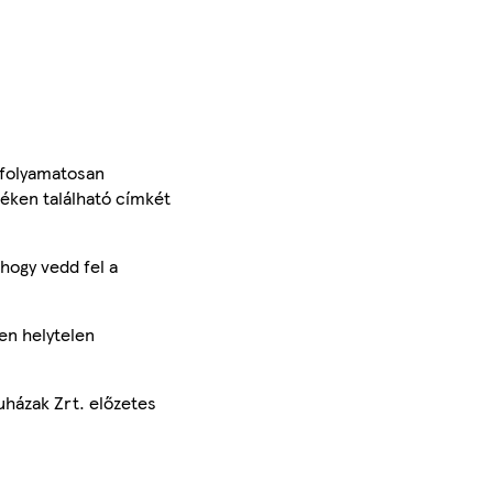
 folyamatosan
méken található címkét
hogy vedd fel a
en helytelen
uházak Zrt. előzetes