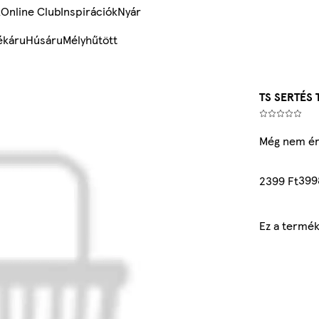
k
Online Club
Inspirációk
Nyár
ékáru
Húsáru
Mélyhűtött
TS SERTÉS
Még nem ér
399
2399 Ft
Ez a termék