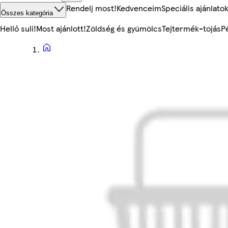
Rendelj most!
Kedvenceim
Speciális ajánlato
Összes kategória
Helló suli!
Most ajánlott!
Zöldség és gyümölcs
Tejtermék-tojás
P