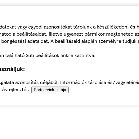
datokat vagy egyedi azonosítókat tárolunk a készülékeden, és
atod a beállításaidat, illetve ugyanezt bármikor megteheted a
 böngészési adataidat. A beállításaid alapján személyre tudjuk 
található Süti beállítások linkre kattintva.
sználjuk:
sgálata azonosítás céljából. Információk tárolása és/vagy elér
tásfejlesztés.
Partnereink listája