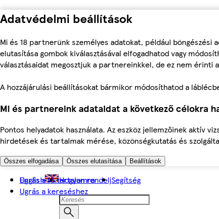
Adatvédelmi beállítások
Mi és 18 partnerünk személyes adatokat, például böngészési a
elutasítása gombok kiválasztásával elfogadhatod vagy módosíth
választásaidat megosztjuk a partnereinkkel, de ez nem érinti a
A hozzájárulási beállításokat bármikor módosíthatod a láblécben 
Mi és partnereink adataidat a következő célokra ha
Pontos helyadatok használata. Az eszköz jellemzőinek aktív viz
hirdetések és tartalmak mérése, közönségkutatás és szolgálta
Összes elfogadása
Összes elutasítása
Beállítások
Ugrás a fő tartalomra
English
Hogyan rendelj
Segítség
Ugrás a kereséshez