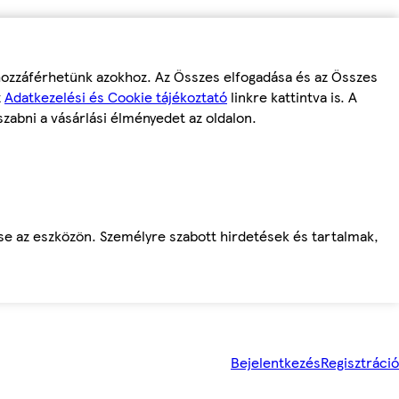
 hozzáférhetünk azokhoz. Az Összes elfogadása és az Összes
z
Adatkezelési és Cookie tájékoztató
linkre kattintva is. A
szabni a vásárlási élményedet az oldalon.
ése az eszközön. Személyre szabott hirdetések és tartalmak,
Bejelentkezés
Regisztráció