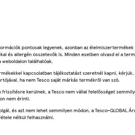
ormációk pontosak legyenek, azonban az élelmiszertermékek
tikai és allergén összetevők is. Minden esetben olvasd el a ter
a weboldalon találhatóak.
mékekkel kapcsolatban tájékoztatást szeretnél kapni, kérjük, 
ártójával, ha nem Tesco saját márkás termékről van szó.
frissítésre kerülnek, a Tesco nem vállal felelősséget semmily
on nem érinti.
szolgál, és azt nem lehet semmilyen módon, a Tesco-GLOBAL Ár
étele nélkül felhasználni.