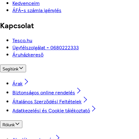
Kedvenceim
ÁFÁ-s számla igénylés
Kapcsolat
Tesco.hu
Ügyfélszolgálat - 0680222333
Áruházkereső
Segítünk
Árak
Biztonságos online rendelés
Általános Szerződési Feltételek
Adatkezelési és Cookie tájékoztató
Rólunk