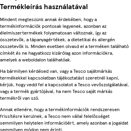
Termékleírás használatával
Mindent megteszünk annak érdekében, hogy a
termékinformációk pontosak legyenek, azonban az
élelmiszertermékek folyamatosan változnak, így az
összetevők, a tápanyagértékek, a dietetikai és allergén
összetevők is. Minden esetben olvasd el a terméken található
címkét és ne hagyatkozz kizárólag azon információkra,
amelyek a weboldalon találhatóak.
Ha bármilyen kérdésed van, vagy a Tesco sajátmárkás
termékekkel kapcsolatban tájékoztatást szeretnél kapni,
kérjük, hogy vedd fel a kapcsolatot a Tesco vevőszolgálatával,
vagy a termék gyártójával, ha nem Tesco saját márkás
termékről van szó.
Annak ellenére, hogy a termékinformációk rendszeresen
frissítésre kerülnek, a Tesco nem vállal felelősséget
semmilyen helytelen információért, amely azonban a jogaidat
semmilyen módon nem érinti.