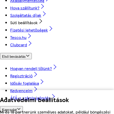
Akadálymentesség
Hova szállítunk?
Szolgáltatás díjak
Süti beállítások
Fizetési lehetőségek
Tesco.hu
Clubcard
Első bevásárlás
Hogyan rendelj tőlünk?
Regisztráció
Idősáv foglalása
Kedvenceim
ÁFÁ-s számla igénylés
Adatvédelmi beállítások
Kapcsolat
Mi és 18 partnerünk személyes adatokat, például böngészési