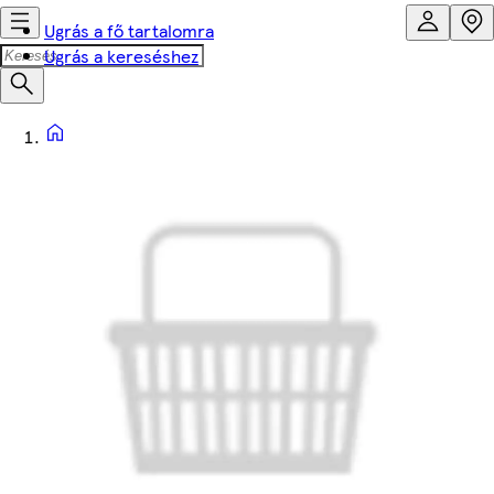
Ugrás a fő tartalomra
Ugrás a kereséshez