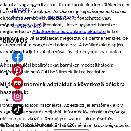
adatokat vagy egyedi azonosítókat tárolunk a készülékeden, és
Tesco.hu
hozzáférhetünk azokhoz. Az Összes elfogadása és az Összes
Ügyfélszolgálat - 0680222333
elutasítása gombok kiválasztásával elfogadhatod vagy
módosíthatod a beállításaidat, illetve ugyanezt bármikor
Áruházkereső
megteheted az
Adatkezelési és Cookie tájékoztató
linkre
kattintva is. A választásaidat megosztjuk a partnereinkkel, de
followUs
ez nem érinti a böngészési adataidat. A beállításaid alapján
személyre tudjuk szabni a vásárlási élményedet az oldalon.
A hozzájárulási beállításokat bármikor módosíthatod a
láblécben található Süti beállítások linkre kattintva.
Mi és partnereink adataidat a következő célokra
használjuk:
Pontos helyadatok használata. Az eszköz jellemzőinek aktív
vizsgálata azonosítás céljából. Információk tárolása és/vagy
elérése az eszközön. Személyre szabott hirdetések és
©
Tesco-Global Áruházak Zrt. 2026
tartalmak, hirdetések és tartalmak mérése, közönségkutatás