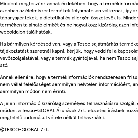
Mindent megteszünk annak érdekében, hogy a termékinformác
azonban az élelmiszertermékek folyamatosan változnak, így az
tápanyagértékek, a dietetikai és allergén összetevők is. Minde
terméken található címkét és ne hagyatkozz kizárólag azon in
weboldalon találhatóak.
Ha bármilyen kérdésed van, vagy a Tesco sajátmárkás termék
tájékoztatást szeretnél kapni, kérjük, hogy vedd fel a kapcsola
vevőszolgálatával, vagy a termék gyártójával, ha nem Tesco sa
szó.
Annak ellenére, hogy a termékinformációk rendszeresen frissí
nem vállal felelősséget semmilyen helytelen információért, am
semmilyen módon nem érinti.
A jelen információ kizárólag személyes felhasználásra szolgál
módon, a Tesco-GLOBAL Áruházak Zrt. előzetes írásbeli hozzáj
megfelelő tudomásul vétele nélkül felhasználni.
©TESCO-GLOBAL Zrt.