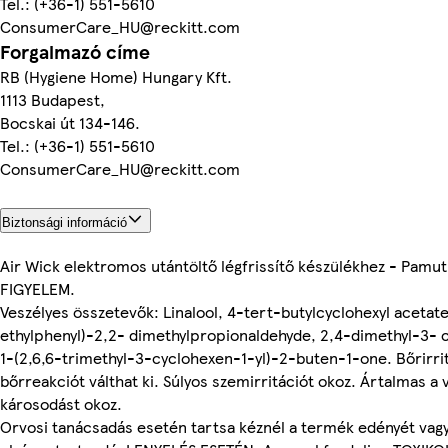
Tel.: (+36-1) 551-5610
ConsumerCare_HU@reckitt.com
Forgalmazó címe
RB (Hygiene Home) Hungary Kft.
1113 Budapest,
Bocskai út 134-146.
Tel.: (+36-1) 551-5610
ConsumerCare_HU@reckitt.com
Biztonsági információ
Air Wick elektromos utántöltő légfrissítő készülékhez - Pamut
FIGYELEM.
Veszélyes összetevők: Linalool, 4-tert-butylcyclohexyl aceta
ethylphenyl)-2,2- dimethylpropionaldehyde, 2,4-dimethyl-3- 
1-(2,6,6-trimethyl-3-cyclohexen-1-yl)-2-buten-1-one. Bőrirrit
bőrreakciót válthat ki. Súlyos szemirritációt okoz. Ártalmas a v
károsodást okoz.
Orvosi tanácsadás esetén tartsa kéznél a termék edényét vag