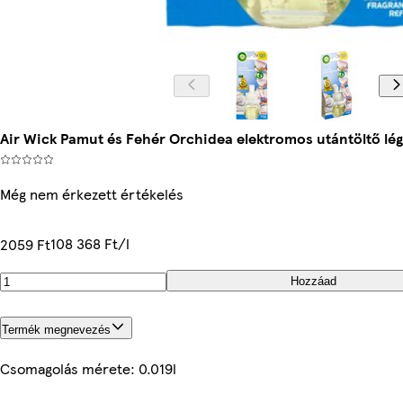
Air Wick Pamut és Fehér Orchidea elektromos utántöltő légf
Még nem érkezett értékelés
108 368 Ft/l
2059 Ft
Hozzáad
Termék megnevezés
Csomagolás mérete: 0.019l