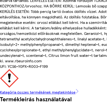
elzárva tartandó. LENYELÉS ESETÉN: Azonnal forduljon TOXIKO
KÖZPONTHOZ/orvoshoz. HA BŐRRE KERÜL: Lemosás bő szappa
KERÜLÉS ESETÉN: Több percig tartó óvatos öblítés vízzel. Ado
eltávolítása, ha könnyen megoldható. Az öblítés folytatása. Bőr
megjelenése esetén: orvosi ellátást kell kérni. Ha a szemirritá
ellátást kell kérni. A tartalom/edény elhelyezése hulladékként:
országos/nemzetközi előírásoknak megfelelően. Geraniol-t, hy
tetramethyl acetyloctahydronaphthalenes-t, linalyl acetate-t, 
isobutyl-2- methylphenyl)propanal-t, dimethyl heptenal-t, euca
cyclohexylpropionate-t, ethyl methylphenylglycidate-t, nerol-
undecylenal-t, scentenal-t, Citrus limon fruit water-t tartalma
ki. www.rbeuroinfo.com
UFI: YCS6-Y0PX-R003-F199
Kategória összes termékének megtekintése
Termékleírás használatával