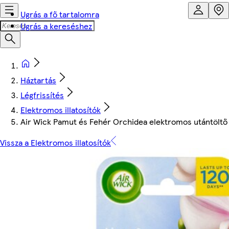
Ugrás a fő tartalomra
Ugrás a kereséshez
Háztartás
Légfrissítés
Elektromos illatosítók
Air Wick Pamut és Fehér Orchidea elektromos utántöltő l
Vissza a Elektromos illatosítók