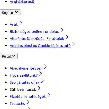
Áruházkereső
Segítünk
Árak
Biztonságos online rendelés
Általános Szerződési Feltételek
Adatkezelési és Cookie tájékoztató
Rólunk
Akadálymentesség
Hova szállítunk?
Szolgáltatás díjak
Süti beállítások
Fizetési lehetőségek
Tesco.hu