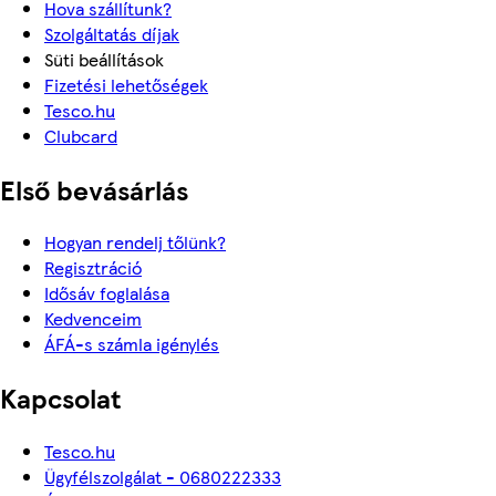
Hova szállítunk?
Szolgáltatás díjak
Süti beállítások
Fizetési lehetőségek
Tesco.hu
Clubcard
Első bevásárlás
Hogyan rendelj tőlünk?
Regisztráció
Idősáv foglalása
Kedvenceim
ÁFÁ-s számla igénylés
Kapcsolat
Tesco.hu
Ügyfélszolgálat - 0680222333