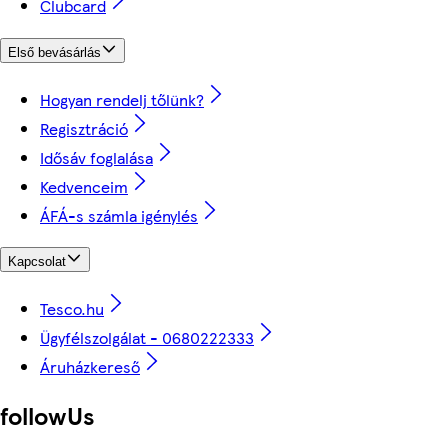
Clubcard
Első bevásárlás
Hogyan rendelj tőlünk?
Regisztráció
Idősáv foglalása
Kedvenceim
ÁFÁ-s számla igénylés
Kapcsolat
Tesco.hu
Ügyfélszolgálat - 0680222333
Áruházkereső
followUs