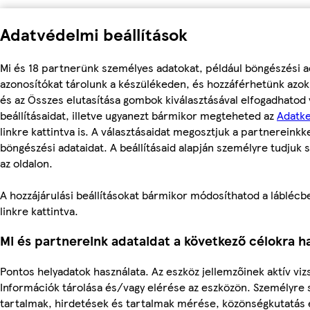
Adatvédelmi beállítások
Mi és 18 partnerünk személyes adatokat, például böngészési a
azonosítókat tárolunk a készülékeden, és hozzáférhetünk azo
és az Összes elutasítása gombok kiválasztásával elfogadhatod
beállításaidat, illetve ugyanezt bármikor megteheted az
Adatke
linkre kattintva is. A választásaidat megosztjuk a partnereinkke
böngészési adataidat. A beállításaid alapján személyre tudjuk 
az oldalon.
A hozzájárulási beállításokat bármikor módosíthatod a láblécben
linkre kattintva.
Mi és partnereink adataidat a következő célokra ha
Pontos helyadatok használata. Az eszköz jellemzőinek aktív vizs
Információk tárolása és/vagy elérése az eszközön. Személyre 
tartalmak, hirdetések és tartalmak mérése, közönségkutatás és