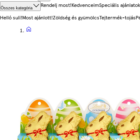
Rendelj most!
Kedvenceim
Speciális ajánlato
Összes kategória
Helló suli!
Most ajánlott!
Zöldség és gyümölcs
Tejtermék-tojás
P