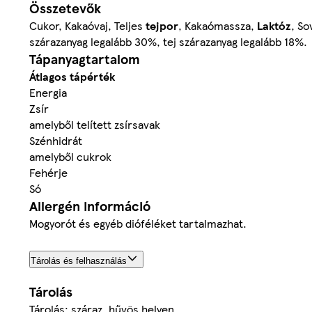
Összetevők
Cukor, Kakaóvaj, Teljes
tejpor
, Kakaómassza,
Laktóz
, S
szárazanyag legalább 30%, tej szárazanyag legalább 18%.
Tápanyagtartalom
Átlagos tápérték
Energia
Zsír
amelyből telített zsírsavak
Szénhidrát
amelyből cukrok
Fehérje
Só
Allergén információ
Mogyorót és egyéb dióféléket tartalmazhat.
Tárolás és felhasználás
Tárolás
Tárolás: száraz, hűvös helyen.