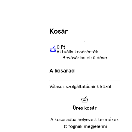
Kosár
0 Ft
Aktuális kosárérték
0 Ft
Aktuális kosárérték
Bevásárlás elküldése
A kosarad
Válassz szolgáltatásaink közül
Üres kosár
A kosaradba helyezett termékek
itt fognak megjelenni