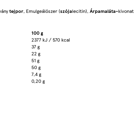
ovány
tejpor
, Emulgeálószer (
szója
lecitin),
Árpamaláta
-kivonat
100 g
2377 kJ / 570 kcal
37 g
22 g
51 g
50 g
7,4 g
0,20 g