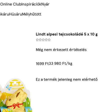
k
Online Club
Inspirációk
Nyár
ékáru
Húsáru
Mélyhűtött
Lindt alpesi tejcsokoládé 5 x 10 g
Még nem érkezett értékelés
33 980 Ft/kg
1699 Ft
Ez a termék jelenleg nem elérhető