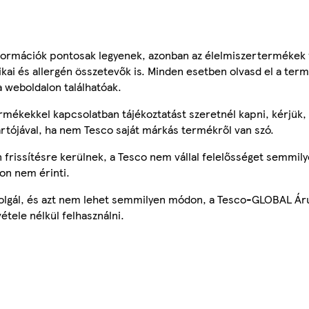
ormációk pontosak legyenek, azonban az élelmiszertermékek
tikai és allergén összetevők is. Minden esetben olvasd el a ter
a weboldalon találhatóak.
mékekkel kapcsolatban tájékoztatást szeretnél kapni, kérjük, 
ártójával, ha nem Tesco saját márkás termékről van szó.
frissítésre kerülnek, a Tesco nem vállal felelősséget semmily
on nem érinti.
szolgál, és azt nem lehet semmilyen módon, a Tesco-GLOBAL Ár
étele nélkül felhasználni.