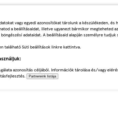
datokat vagy egyedi azonosítókat tárolunk a készülékeden, és
atod a beállításaidat, illetve ugyanezt bármikor megteheted a
 böngészési adataidat. A beállításaid alapján személyre tudjuk 
található Süti beállítások linkre kattintva.
sználjuk:
sgálata azonosítás céljából. Információk tárolása és/vagy elér
tásfejlesztés.
Partnereink listája