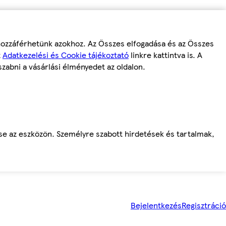
 hozzáférhetünk azokhoz. Az Összes elfogadása és az Összes
z
Adatkezelési és Cookie tájékoztató
linkre kattintva is. A
szabni a vásárlási élményedet az oldalon.
ése az eszközön. Személyre szabott hirdetések és tartalmak,
Bejelentkezés
Regisztráció