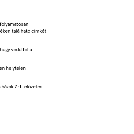
 folyamatosan
méken található címkét
hogy vedd fel a
en helytelen
uházak Zrt. előzetes