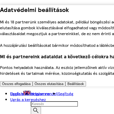
Adatvédelmi beállítások
Mi és 18 partnerünk személyes adatokat, például böngészési a
elutasítása gombok kiválasztásával elfogadhatod vagy módosíth
választásaidat megosztjuk a partnereinkkel, de ez nem érinti a
A hozzájárulási beállításokat bármikor módosíthatod a láblécben 
Mi és partnereink adataidat a következő célokra ha
Pontos helyadatok használata. Az eszköz jellemzőinek aktív viz
hirdetések és tartalmak mérése, közönségkutatás és szolgálta
Összes elfogadása
Összes elutasítása
Beállítások
Ugrás a fő tartalomra
English
Hogyan rendelj
Segítség
Ugrás a kereséshez