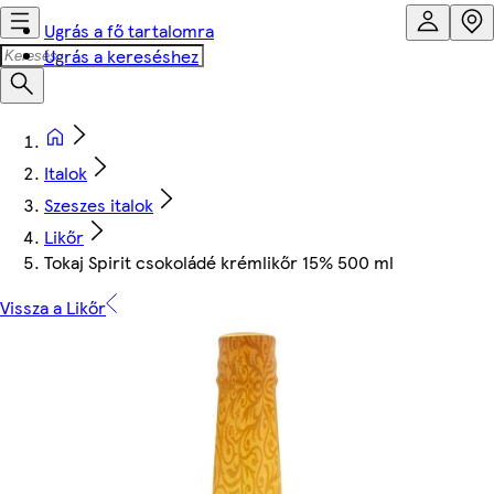
Ugrás a fő tartalomra
Ugrás a kereséshez
Italok
Szeszes italok
Likőr
Tokaj Spirit csokoládé krémlikőr 15% 500 ml
Vissza a Likőr