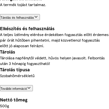
A termék tojást tartalmaz.
Tárolás és felhasználás
Elkészítés és felhasználás
A teljes ízélmény elérése érdekében fogyasztás előtt érdemes
pár órát hűtőben pihentetni, majd közvetlenül fogyasztás
előtt jó alaposan felrázni.
Tárolás
Tárolása napfénytől védett, hűvös helyen javasolt. Felbontás
után 3 hónapig fogyasztható!
Tárolás típusa
Szobahőmérsékletű
További információ
Nettó tömeg
500g