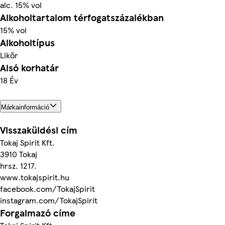
alc. 15% vol
Alkoholtartalom térfogatszázalékban
15% vol
Alkoholtípus
Likőr
Alsó korhatár
18 Év
Márkainformáció
Visszaküldési cím
Tokaj Spirit Kft.
3910 Tokaj
hrsz. 1217.
www.tokajspirit.hu
facebook.com/TokajSpirit
instagram.com/TokajSpirit
Forgalmazó címe