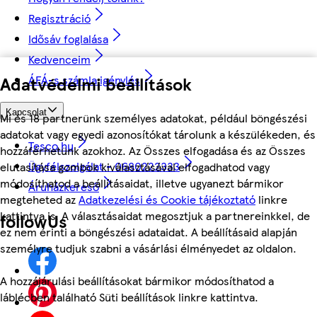
Regisztráció
Idősáv foglalása
Kedvenceim
ÁFÁ-s számla igénylés
Adatvédelmi beállítások
Kapcsolat
Mi és 18 partnerünk személyes adatokat, például böngészési
adatokat vagy egyedi azonosítókat tárolunk a készülékeden, és
Tesco.hu
hozzáférhetünk azokhoz. Az Összes elfogadása és az Összes
Ügyfélszolgálat - 0680222333
elutasítása gombok kiválasztásával elfogadhatod vagy
módosíthatod a beállításaidat, illetve ugyanezt bármikor
Áruházkereső
megteheted az
Adatkezelési és Cookie tájékoztató
linkre
kattintva is. A választásaidat megosztjuk a partnereinkkel, de
followUs
ez nem érinti a böngészési adataidat. A beállításaid alapján
személyre tudjuk szabni a vásárlási élményedet az oldalon.
A hozzájárulási beállításokat bármikor módosíthatod a
láblécben található Süti beállítások linkre kattintva.