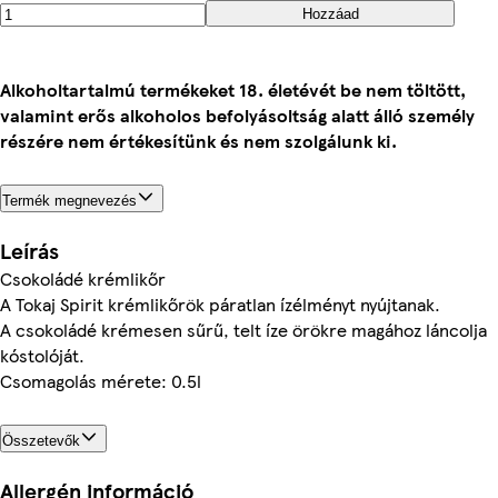
Hozzáad
Alkoholtartalmú termékeket 18. életévét be nem töltött,
valamint erős alkoholos befolyásoltság alatt álló személy
részére nem értékesítünk és nem szolgálunk ki.
Termék megnevezés
Leírás
Csokoládé krémlikőr
A Tokaj Spirit krémlikőrök páratlan ízélményt nyújtanak.
A csokoládé krémesen sűrű, telt íze örökre magához láncolja
kóstolóját.
Csomagolás mérete: 0.5l
Összetevők
Allergén információ