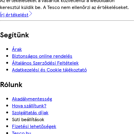
Az értékeléseket a vásárlók közvetlenül a weboldalon
keresztül küldik be. A Tesco nem ellenőrzi az értékeléseket.
Írj értékelést
Segítünk
Árak
Biztonságos online rendelés
Általános Szerződési Feltételek
Adatkezelési és Cookie tájékoztató
Rólunk
Akadálymentesség
Hova szállítunk?
Szolgáltatás díjak
Süti beállítások
Fizetési lehetőségek
Tesco.hu