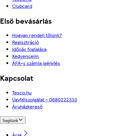
Clubcard
Első bevásárlás
Hogyan rendelj tőlünk?
Regisztráció
Idősáv foglalása
Kedvenceim
ÁFÁ-s számla igénylés
Kapcsolat
Tesco.hu
Ügyfélszolgálat - 0680222333
Áruházkereső
Segítünk
Árak