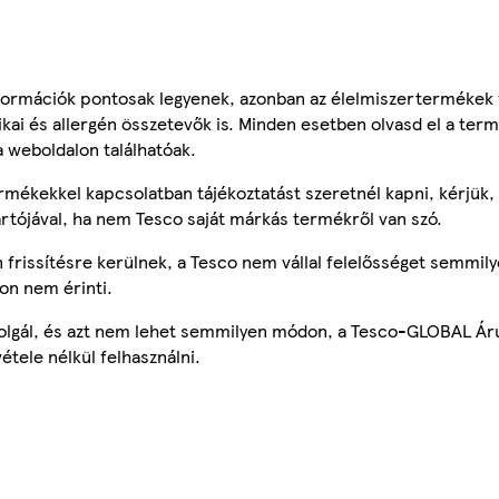
ormációk pontosak legyenek, azonban az élelmiszertermékek
tikai és allergén összetevők is. Minden esetben olvasd el a ter
a weboldalon találhatóak.
mékekkel kapcsolatban tájékoztatást szeretnél kapni, kérjük, 
ártójával, ha nem Tesco saját márkás termékről van szó.
frissítésre kerülnek, a Tesco nem vállal felelősséget semmily
on nem érinti.
szolgál, és azt nem lehet semmilyen módon, a Tesco-GLOBAL Ár
étele nélkül felhasználni.