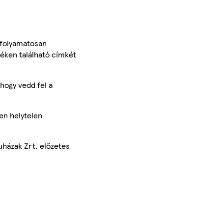
 folyamatosan
méken található címkét
hogy vedd fel a
en helytelen
uházak Zrt. előzetes