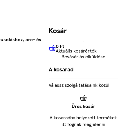
Kosár
tusoláshoz, arc- és
0 Ft
Aktuális kosárérték
0 Ft
Aktuális kosárérték
Bevásárlás elküldése
A kosarad
Válassz szolgáltatásaink közül
Üres kosár
A kosaradba helyezett termékek
itt fognak megjelenni