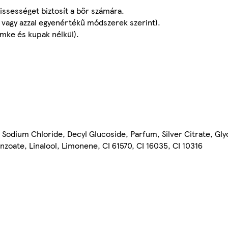
rissességet biztosít a bőr számára.
vagy azzal egyenértékű módszerek szerint).
ímke és kupak nélkül).
odium Chloride, Decyl Glucoside, Parfum, Silver Citrate, Glyc
zoate, Linalool, Limonene, CI 61570, CI 16035, CI 10316