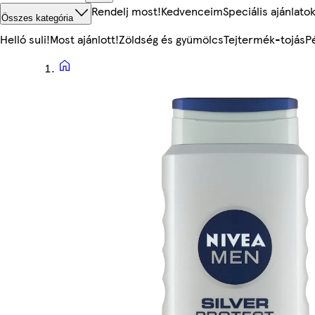
Rendelj most!
Kedvenceim
Speciális ajánlato
Összes kategória
Helló suli!
Most ajánlott!
Zöldség és gyümölcs
Tejtermék-tojás
P