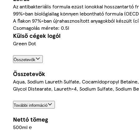
Az antibakteriális formula ezüst ionokkal hosszantartó f
99%-ban biológiailag könnyen lebontható formula (OECD 
A flakon 97%-ban újrahasznosított anyagokból készült (c
Csomagolás mérete: 0.5l
Külső cégek logói
Green Dot
Összetevők
Összetevők
Aqua, Sodium Laureth Sulfate, Cocamidopropyl Betaine, S
Glycol Distearate, Laureth-4, Sodium Sulfate, Sodium Ben
További információ
Nettó tömeg
500ml ℮