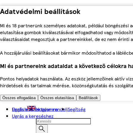
Adatvédelmi beállítások
Mi és 18 partnerünk személyes adatokat, például böngészési a
elutasítása gombok kiválasztásával elfogadhatod vagy módosíth
választásaidat megosztjuk a partnereinkkel, de ez nem érinti a
A hozzájárulási beállításokat bármikor módosíthatod a láblécben 
Mi és partnereink adataidat a következő célokra ha
Pontos helyadatok használata. Az eszköz jellemzőinek aktív viz
hirdetések és tartalmak mérése, közönségkutatás és szolgálta
Összes elfogadása
Összes elutasítása
Beállítások
Ugrás a fő tartalomra
English
Hogyan rendelj
Segítség
Ugrás a kereséshez