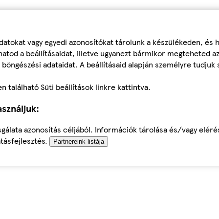
datokat vagy egyedi azonosítókat tárolunk a készülékeden, és
atod a beállításaidat, illetve ugyanezt bármikor megteheted a
 böngészési adataidat. A beállításaid alapján személyre tudjuk 
található Süti beállítások linkre kattintva.
sználjuk:
sgálata azonosítás céljából. Információk tárolása és/vagy elér
tásfejlesztés.
Partnereink listája