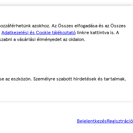
 hozzáférhetünk azokhoz. Az Összes elfogadása és az Összes
z
Adatkezelési és Cookie tájékoztató
linkre kattintva is. A
szabni a vásárlási élményedet az oldalon.
ése az eszközön. Személyre szabott hirdetések és tartalmak,
Bejelentkezés
Regisztráció