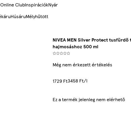
k
Online Club
Inspirációk
Nyár
ékáru
Húsáru
Mélyhűtött
NIVEA MEN Silver Protect tusfürdő 
hajmosáshoz 500 ml
Még nem érkezett értékelés
3458 Ft/l
1729 Ft
Ez a termék jelenleg nem elérhető