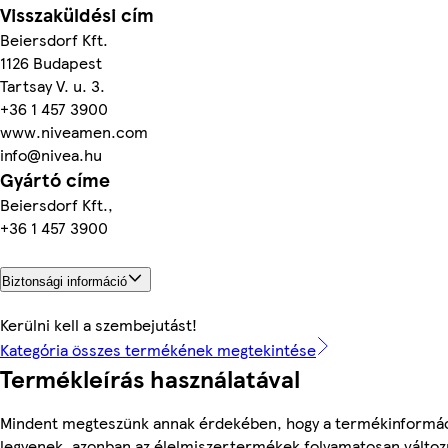
Visszaküldési cím
Beiersdorf Kft.
1126 Budapest
Tartsay V. u. 3.
+36 1 457 3900
www.niveamen.com
info@nivea.hu
Gyártó címe
Beiersdorf Kft.,
+36 1 457 3900
Biztonsági információ
Kerülni kell a szembejutást!
Kategória összes termékének megtekintése
Termékleírás használatával
Mindent megteszünk annak érdekében, hogy a termékinformá
legyenek, azonban az élelmiszertermékek folyamatosan változn