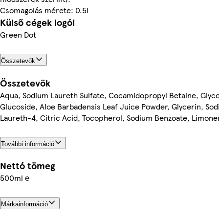
Csomagolás mérete: 0.5l
Külső cégek logói
Green Dot
Összetevők
Összetevők
Aqua, Sodium Laureth Sulfate, Cocamidopropyl Betaine, Glycol
Glucoside, Aloe Barbadensis Leaf Juice Powder, Glycerin, Sod
Laureth-4, Citric Acid, Tocopherol, Sodium Benzoate, Limonen
További információ
Nettó tömeg
500ml ℮
Márkainformáció