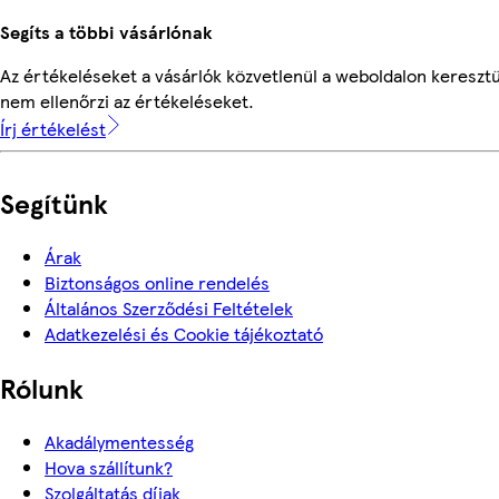
Segíts a többi vásárlónak
Az értékeléseket a vásárlók közvetlenül a weboldalon keresztü
nem ellenőrzi az értékeléseket.
Írj értékelést
Segítünk
Árak
Biztonságos online rendelés
Általános Szerződési Feltételek
Adatkezelési és Cookie tájékoztató
Rólunk
Akadálymentesség
Hova szállítunk?
Szolgáltatás díjak