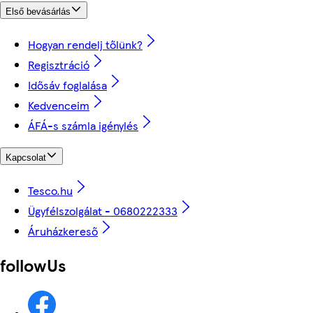
Első bevásárlás
Hogyan rendelj tőlünk?
Regisztráció
Idősáv foglalása
Kedvenceim
ÁFÁ-s számla igénylés
Kapcsolat
Tesco.hu
Ügyfélszolgálat - 0680222333
Áruházkereső
followUs