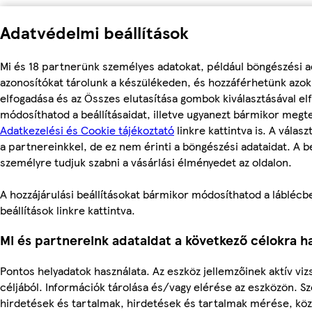
Adatvédelmi beállítások
Mi és 18 partnerünk személyes adatokat, például böngészési a
azonosítókat tárolunk a készülékeden, és hozzáférhetünk azo
elfogadása és az Összes elutasítása gombok kiválasztásával el
módosíthatod a beállításaidat, illetve ugyanezt bármikor megt
Adatkezelési és Cookie tájékoztató
linkre kattintva is. A válas
a partnereinkkel, de ez nem érinti a böngészési adataidat. A be
személyre tudjuk szabni a vásárlási élményedet az oldalon.
A hozzájárulási beállításokat bármikor módosíthatod a láblécbe
beállítások linkre kattintva.
Mi és partnereink adataidat a következő célokra ha
Pontos helyadatok használata. Az eszköz jellemzőinek aktív viz
céljából. Információk tárolása és/vagy elérése az eszközön. S
hirdetések és tartalmak, hirdetések és tartalmak mérése, kö