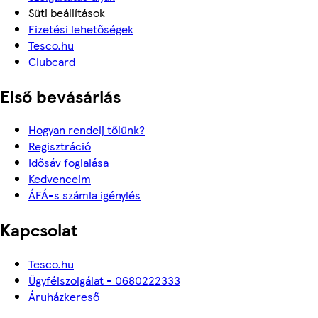
Süti beállítások
Fizetési lehetőségek
Tesco.hu
Clubcard
Első bevásárlás
Hogyan rendelj tőlünk?
Regisztráció
Idősáv foglalása
Kedvenceim
ÁFÁ-s számla igénylés
Kapcsolat
Tesco.hu
Ügyfélszolgálat - 0680222333
Áruházkereső