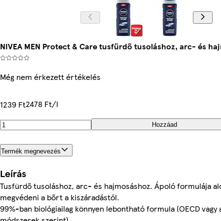
NIVEA MEN Protect & Care tusfürdő tusoláshoz, arc- és h
Még nem érkezett értékelés
2478 Ft/l
1239 Ft
Hozzáad
Termék megnevezés
Leírás
Tusfürdő tusoláshoz, arc- és hajmosáshoz. Ápoló formulája alo
megvédeni a bőrt a kiszáradástól.
99%-ban biológiailag könnyen lebontható formula (OECD vagy 
módszerek szerint).