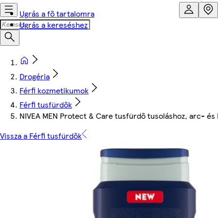
Ugrás a fő tartalomra
Ugrás a kereséshez
Drogéria
Férfi kozmetikumok
Férfi tusfürdők
NIVEA MEN Protect & Care tusfürdő tusoláshoz, arc- és
Vissza a Férfi tusfürdők