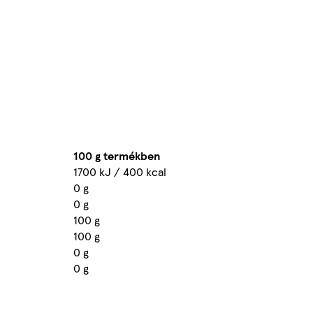
100 g termékben
1700 kJ / 400 kcal
0 g
0 g
100 g
100 g
0 g
0 g