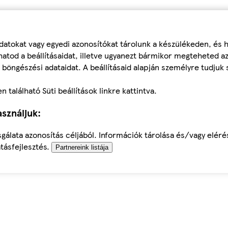
datokat vagy egyedi azonosítókat tárolunk a készülékeden, és
atod a beállításaidat, illetve ugyanezt bármikor megteheted a
 böngészési adataidat. A beállításaid alapján személyre tudjuk 
található Süti beállítások linkre kattintva.
sználjuk:
sgálata azonosítás céljából. Információk tárolása és/vagy elér
tásfejlesztés.
Partnereink listája