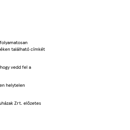
 folyamatosan
méken található címkét
hogy vedd fel a
en helytelen
uházak Zrt. előzetes