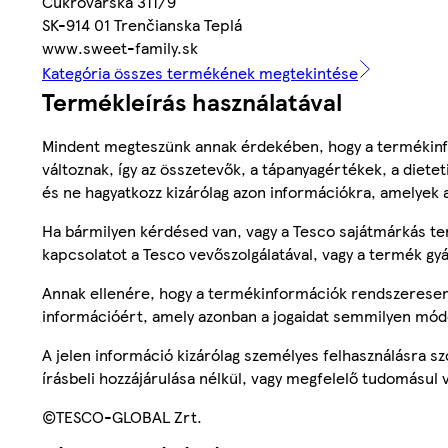
Cukrovarská 311/9
SK-914 01 Trenčianska Teplá
www.sweet-family.sk
Kategória összes termékének megtekintése
Termékleírás használatával
Mindent megteszünk annak érdekében, hogy a termékinf
változnak, így az összetevők, a tápanyagértékek, a diete
és ne hagyatkozz kizárólag azon információkra, amelyek 
Ha bármilyen kérdésed van, vagy a Tesco sajátmárkás ter
kapcsolatot a Tesco vevőszolgálatával, vagy a termék gy
Annak ellenére, hogy a termékinformációk rendszeresen 
információért, amely azonban a jogaidat semmilyen mód
A jelen információ kizárólag személyes felhasználásra 
írásbeli hozzájárulása nélkül, vagy megfelelő tudomásul v
©TESCO-GLOBAL Zrt.