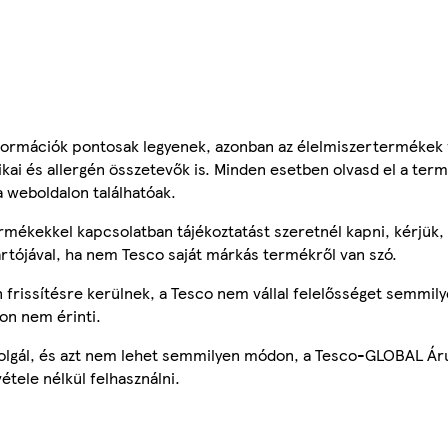
ormációk pontosak legyenek, azonban az élelmiszertermékek
tikai és allergén összetevők is. Minden esetben olvasd el a ter
a weboldalon találhatóak.
mékekkel kapcsolatban tájékoztatást szeretnél kapni, kérjük, 
ártójával, ha nem Tesco saját márkás termékről van szó.
frissítésre kerülnek, a Tesco nem vállal felelősséget semmily
on nem érinti.
szolgál, és azt nem lehet semmilyen módon, a Tesco-GLOBAL Ár
étele nélkül felhasználni.