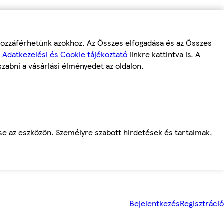
 hozzáférhetünk azokhoz. Az Összes elfogadása és az Összes
z
Adatkezelési és Cookie tájékoztató
linkre kattintva is. A
szabni a vásárlási élményedet az oldalon.
ése az eszközön. Személyre szabott hirdetések és tartalmak,
Bejelentkezés
Regisztráció