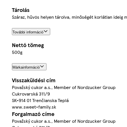
Tárolás
Száraz, hűvös helyen tárolva, minőségét korlátlan ideig 
További információ
Nettó tömeg
500g
Márkainformáció
Visszaküldési cím
Považský cukor a.s., Member of Nordzucker Group
Cukrovarská 311/9
SK-914 01 Trenčianska Teplá
www.sweet-family.sk
Forgalmazó címe
Považský cukor a.s., Member of Nordzucker Group