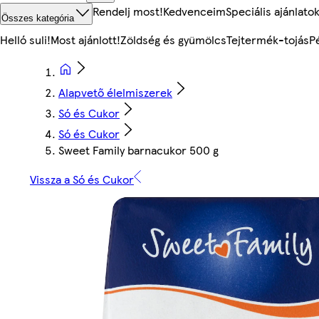
Rendelj most!
Kedvenceim
Speciális ajánlato
Összes kategória
Helló suli!
Most ajánlott!
Zöldség és gyümölcs
Tejtermék-tojás
P
Alapvető élelmiszerek
Só és Cukor
Só és Cukor
Sweet Family barnacukor 500 g
Vissza a Só és Cukor