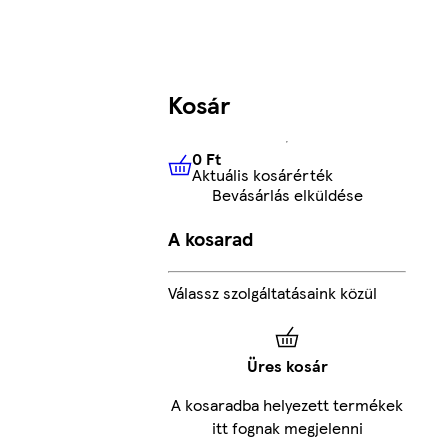
Kosár
0 Ft
Aktuális kosárérték
0 Ft
Aktuális kosárérték
Bevásárlás elküldése
A kosarad
Válassz szolgáltatásaink közül
Üres kosár
A kosaradba helyezett termékek
itt fognak megjelenni