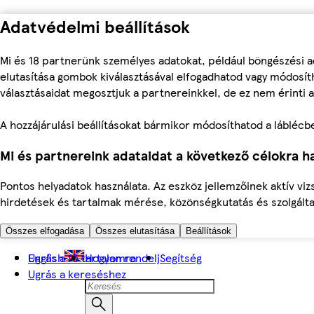
Adatvédelmi beállítások
Mi és 18 partnerünk személyes adatokat, például böngészési a
elutasítása gombok kiválasztásával elfogadhatod vagy módosíth
választásaidat megosztjuk a partnereinkkel, de ez nem érinti a
A hozzájárulási beállításokat bármikor módosíthatod a láblécben 
Mi és partnereink adataidat a következő célokra ha
Pontos helyadatok használata. Az eszköz jellemzőinek aktív viz
hirdetések és tartalmak mérése, közönségkutatás és szolgálta
Összes elfogadása
Összes elutasítása
Beállítások
Ugrás a fő tartalomra
English
Hogyan rendelj
Segítség
Ugrás a kereséshez