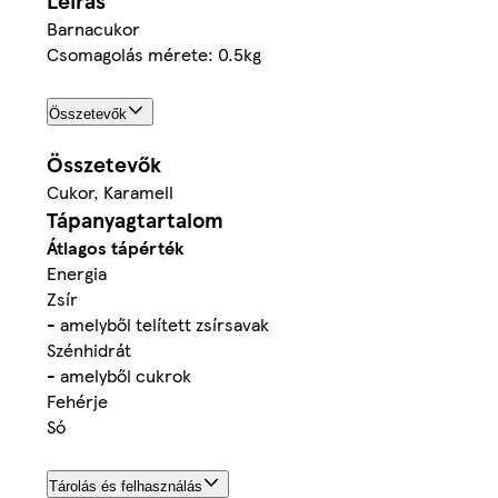
Leírás
Barnacukor
Csomagolás mérete: 0.5kg
Összetevők
Összetevők
Cukor, Karamell
Tápanyagtartalom
Átlagos tápérték
Energia
Zsír
- amelyből telített zsírsavak
Szénhidrát
- amelyből cukrok
Fehérje
Só
Tárolás és felhasználás