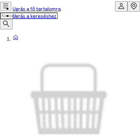
Ugrás a fő tartalomra
Ugrás a kereséshez