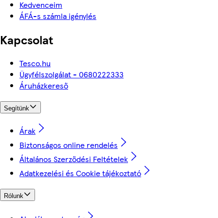
Kedvenceim
ÁFÁ-s számla igénylés
Kapcsolat
Tesco.hu
Ügyfélszolgálat - 0680222333
Áruházkereső
Segítünk
Árak
Biztonságos online rendelés
Általános Szerződési Feltételek
Adatkezelési és Cookie tájékoztató
Rólunk