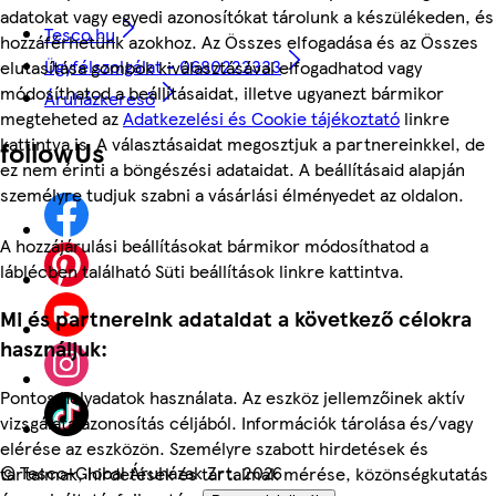
adatokat vagy egyedi azonosítókat tárolunk a készülékeden, és
Tesco.hu
hozzáférhetünk azokhoz. Az Összes elfogadása és az Összes
Ügyfélszolgálat - 0680222333
elutasítása gombok kiválasztásával elfogadhatod vagy
módosíthatod a beállításaidat, illetve ugyanezt bármikor
Áruházkereső
megteheted az
Adatkezelési és Cookie tájékoztató
linkre
kattintva is. A választásaidat megosztjuk a partnereinkkel, de
followUs
ez nem érinti a böngészési adataidat. A beállításaid alapján
személyre tudjuk szabni a vásárlási élményedet az oldalon.
A hozzájárulási beállításokat bármikor módosíthatod a
láblécben található Süti beállítások linkre kattintva.
Mi és partnereink adataidat a következő célokra
használjuk:
Pontos helyadatok használata. Az eszköz jellemzőinek aktív
vizsgálata azonosítás céljából. Információk tárolása és/vagy
elérése az eszközön. Személyre szabott hirdetések és
©
Tesco-Global Áruházak Zrt. 2026
tartalmak, hirdetések és tartalmak mérése, közönségkutatás