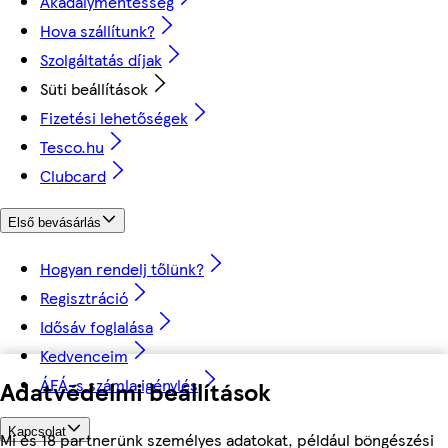
Akadálymentesség
Hova szállítunk?
Szolgáltatás díjak
Süti beállítások
Fizetési lehetőségek
Tesco.hu
Clubcard
Első bevásárlás
Hogyan rendelj tőlünk?
Regisztráció
Idősáv foglalása
Kedvenceim
ÁFÁ-s számla igénylés
Adatvédelmi beállítások
Kapcsolat
Mi és 18 partnerünk személyes adatokat, például böngészési