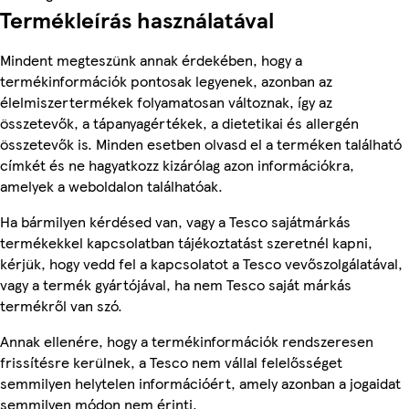
Termékleírás használatával
Mindent megteszünk annak érdekében, hogy a
termékinformációk pontosak legyenek, azonban az
élelmiszertermékek folyamatosan változnak, így az
összetevők, a tápanyagértékek, a dietetikai és allergén
összetevők is. Minden esetben olvasd el a terméken található
címkét és ne hagyatkozz kizárólag azon információkra,
amelyek a weboldalon találhatóak.
Ha bármilyen kérdésed van, vagy a Tesco sajátmárkás
termékekkel kapcsolatban tájékoztatást szeretnél kapni,
kérjük, hogy vedd fel a kapcsolatot a Tesco vevőszolgálatával,
vagy a termék gyártójával, ha nem Tesco saját márkás
termékről van szó.
Annak ellenére, hogy a termékinformációk rendszeresen
frissítésre kerülnek, a Tesco nem vállal felelősséget
semmilyen helytelen információért, amely azonban a jogaidat
semmilyen módon nem érinti.