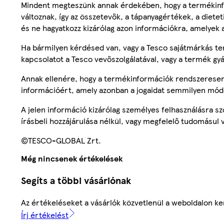
Mindent megteszünk annak érdekében, hogy a termékinf
változnak, így az összetevők, a tápanyagértékek, a diete
és ne hagyatkozz kizárólag azon információkra, amelyek 
Ha bármilyen kérdésed van, vagy a Tesco sajátmárkás ter
kapcsolatot a Tesco vevőszolgálatával, vagy a termék gy
Annak ellenére, hogy a termékinformációk rendszeresen 
információért, amely azonban a jogaidat semmilyen mód
A jelen információ kizárólag személyes felhasználásra 
írásbeli hozzájárulása nélkül, vagy megfelelő tudomásul v
©TESCO-GLOBAL Zrt.
Még nincsenek értékelések
Segíts a többi vásárlónak
Az értékeléseket a vásárlók közvetlenül a weboldalon ker
Írj értékelést