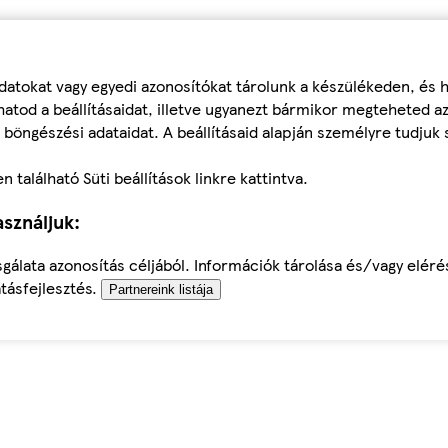
datokat vagy egyedi azonosítókat tárolunk a készülékeden, és
atod a beállításaidat, illetve ugyanezt bármikor megteheted a
 böngészési adataidat. A beállításaid alapján személyre tudjuk 
található Süti beállítások linkre kattintva.
sználjuk:
sgálata azonosítás céljából. Információk tárolása és/vagy elér
tásfejlesztés.
Partnereink listája