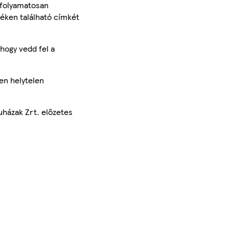
 folyamatosan
méken található címkét
hogy vedd fel a
en helytelen
uházak Zrt. előzetes