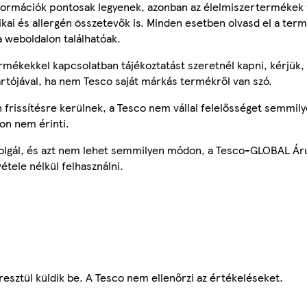
ormációk pontosak legyenek, azonban az élelmiszertermékek
tikai és allergén összetevők is. Minden esetben olvasd el a ter
a weboldalon találhatóak.
mékekkel kapcsolatban tájékoztatást szeretnél kapni, kérjük, 
ártójával, ha nem Tesco saját márkás termékről van szó.
frissítésre kerülnek, a Tesco nem vállal felelősséget semmily
on nem érinti.
szolgál, és azt nem lehet semmilyen módon, a Tesco-GLOBAL Ár
étele nélkül felhasználni.
esztül küldik be. A Tesco nem ellenőrzi az értékeléseket.