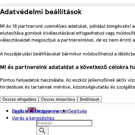
Adatvédelmi beállítások
Mi és 18 partnerünk személyes adatokat, például böngészési a
elutasítása gombok kiválasztásával elfogadhatod vagy módosíth
választásaidat megosztjuk a partnereinkkel, de ez nem érinti a
A hozzájárulási beállításokat bármikor módosíthatod a láblécben 
Mi és partnereink adataidat a következő célokra ha
Pontos helyadatok használata. Az eszköz jellemzőinek aktív viz
hirdetések és tartalmak mérése, közönségkutatás és szolgálta
Összes elfogadása
Összes elutasítása
Beállítások
Ugrás a fő tartalomra
English
Hogyan rendelj
Segítség
Ugrás a kereséshez