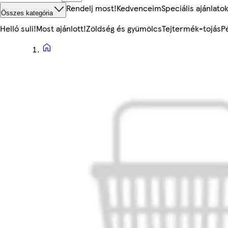
Rendelj most!
Kedvenceim
Speciális ajánlato
Összes kategória
Helló suli!
Most ajánlott!
Zöldség és gyümölcs
Tejtermék-tojás
P