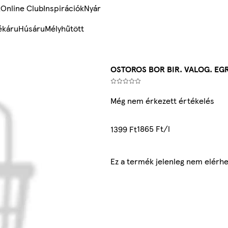
k
Online Club
Inspirációk
Nyár
ékáru
Húsáru
Mélyhűtött
OSTOROS BOR BIR. VALOG. EGR
Még nem érkezett értékelés
1865 Ft/l
1399 Ft
Ez a termék jelenleg nem elérh