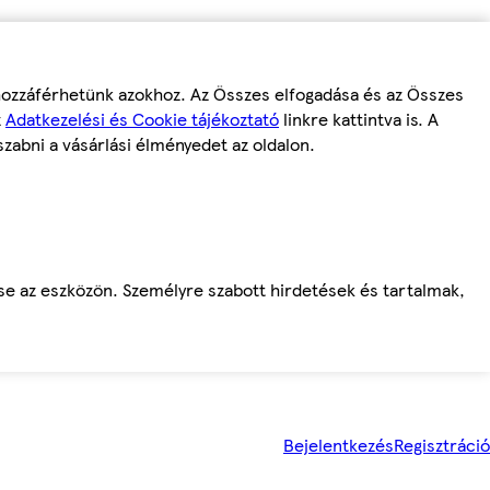
 hozzáférhetünk azokhoz. Az Összes elfogadása és az Összes
z
Adatkezelési és Cookie tájékoztató
linkre kattintva is. A
szabni a vásárlási élményedet az oldalon.
ése az eszközön. Személyre szabott hirdetések és tartalmak,
Bejelentkezés
Regisztráció