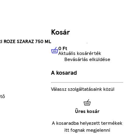
Kosár
I ROZE SZARAZ 750 ML
0 Ft
Aktuális kosárérték
0 Ft
Aktuális kosárérték
Bevásárlás elküldése
A kosarad
Válassz szolgáltatásaink közül
ető
Üres kosár
A kosaradba helyezett termékek
itt fognak megjelenni