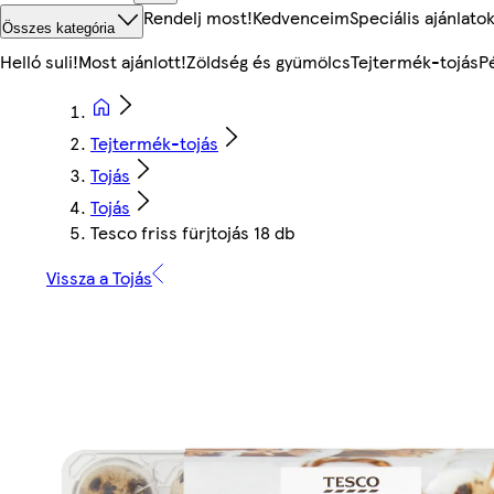
Rendelj most!
Kedvenceim
Speciális ajánlato
Összes kategória
Helló suli!
Most ajánlott!
Zöldség és gyümölcs
Tejtermék-tojás
P
Tejtermék-tojás
Tojás
Tojás
Tesco friss fürjtojás 18 db
Vissza a Tojás