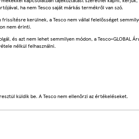
mékekkel kapcsolatban tájékoztatást szeretnél kapni, kérjük, 
ártójával, ha nem Tesco saját márkás termékről van szó.
frissítésre kerülnek, a Tesco nem vállal felelősséget semmily
on nem érinti.
szolgál, és azt nem lehet semmilyen módon, a Tesco-GLOBAL Ár
étele nélkül felhasználni.
esztül küldik be. A Tesco nem ellenőrzi az értékeléseket.