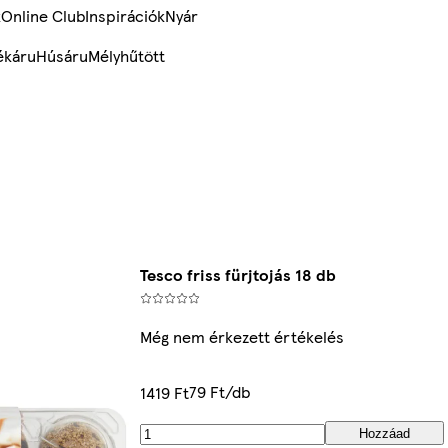
k
Online Club
Inspirációk
Nyár
ékáru
Húsáru
Mélyhűtött
Tesco friss fürjtojás 18 db
Még nem érkezett értékelés
79 Ft/db
1419 Ft
Hozzáad