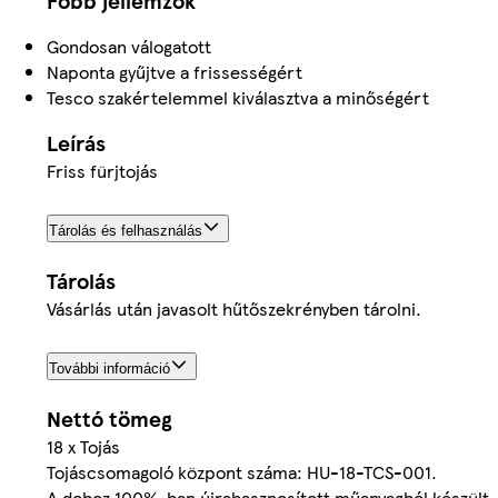
Főbb jellemzők
Gondosan válogatott
Naponta gyűjtve a frissességért
Tesco szakértelemmel kiválasztva a minőségért
Leírás
Friss fürjtojás
Tárolás és felhasználás
Tárolás
Vásárlás után javasolt hűtőszekrényben tárolni.
További információ
Nettó tömeg
18 x Tojás
Tojáscsomagoló központ száma: HU-18-TCS-001.
A doboz 100%-ban újrahasznosított műanyagból készült.