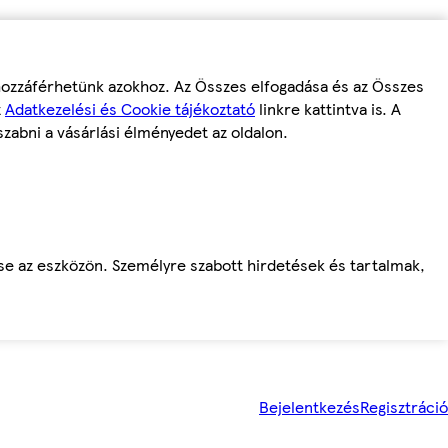
 hozzáférhetünk azokhoz. Az Összes elfogadása és az Összes
z
Adatkezelési és Cookie tájékoztató
linkre kattintva is. A
szabni a vásárlási élményedet az oldalon.
ése az eszközön. Személyre szabott hirdetések és tartalmak,
Bejelentkezés
Regisztráció