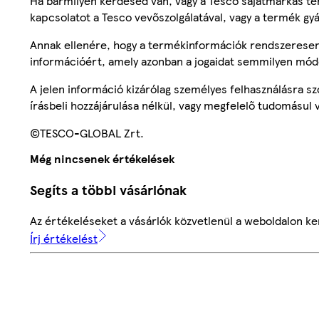
Ha bármilyen kérdésed van, vagy a Tesco sajátmárkás ter
kapcsolatot a Tesco vevőszolgálatával, vagy a termék gy
Annak ellenére, hogy a termékinformációk rendszeresen 
információért, amely azonban a jogaidat semmilyen mód
A jelen információ kizárólag személyes felhasználásra 
írásbeli hozzájárulása nélkül, vagy megfelelő tudomásul v
©TESCO-GLOBAL Zrt.
Még nincsenek értékelések
Segíts a többi vásárlónak
Az értékeléseket a vásárlók közvetlenül a weboldalon ker
Írj értékelést