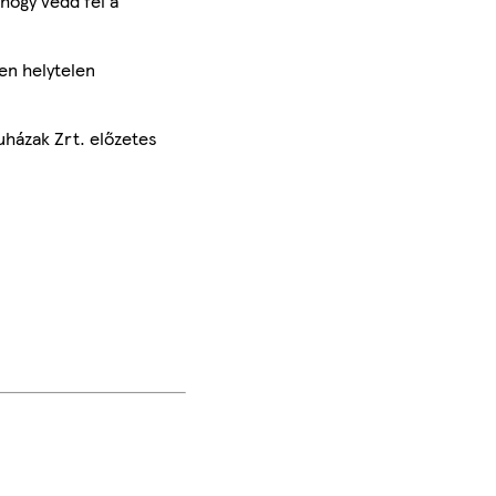
hogy vedd fel a
en helytelen
uházak Zrt. előzetes