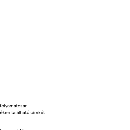
 folyamatosan
méken található címkét