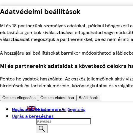
Adatvédelmi beállítások
Mi és 18 partnerünk személyes adatokat, például böngészési a
elutasítása gombok kiválasztásával elfogadhatod vagy módosíth
választásaidat megosztjuk a partnereinkkel, de ez nem érinti a
A hozzájárulási beállításokat bármikor módosíthatod a láblécben 
Mi és partnereink adataidat a következő célokra ha
Pontos helyadatok használata. Az eszköz jellemzőinek aktív viz
hirdetések és tartalmak mérése, közönségkutatás és szolgálta
Összes elfogadása
Összes elutasítása
Beállítások
Ugrás a fő tartalomra
English
Hogyan rendelj
Segítség
Ugrás a kereséshez