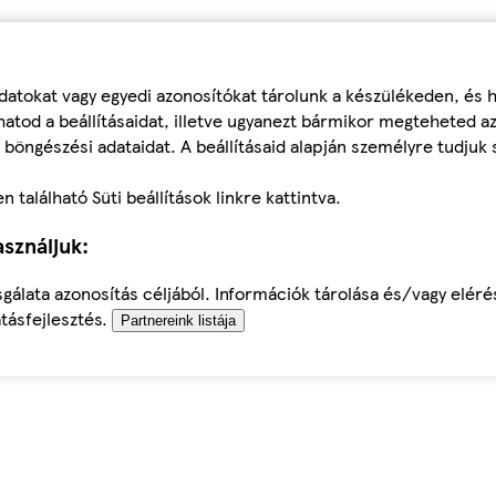
datokat vagy egyedi azonosítókat tárolunk a készülékeden, és
atod a beállításaidat, illetve ugyanezt bármikor megteheted a
 böngészési adataidat. A beállításaid alapján személyre tudjuk 
található Süti beállítások linkre kattintva.
sználjuk:
sgálata azonosítás céljából. Információk tárolása és/vagy elér
tásfejlesztés.
Partnereink listája