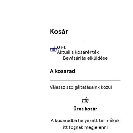
Kosár
0 Ft
Aktuális kosárérték
0 Ft
Aktuális kosárérték
Bevásárlás elküldése
A kosarad
Válassz szolgáltatásaink közül
Üres kosár
A kosaradba helyezett termékek
itt fognak megjelenni