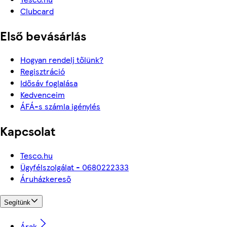
Clubcard
Első bevásárlás
Hogyan rendelj tőlünk?
Regisztráció
Idősáv foglalása
Kedvenceim
ÁFÁ-s számla igénylés
Kapcsolat
Tesco.hu
Ügyfélszolgálat - 0680222333
Áruházkereső
Segítünk
Árak