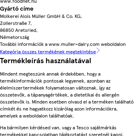
www.foodnet.hu
Gyártó címe
Molkerei Alois Müller GmbH & Co. KG,
Zollerstraße 7,
86850 Aretsried,
Németország
További információk a www.muller-dairy.com weboldalon
Kategória összes termékének megtekintése
Termékleírás használatával
Mindent megteszünk annak érdekében, hogy a
termékinformációk pontosak legyenek, azonban az
élelmiszertermékek folyamatosan változnak, így az
összetevők, a tápanyagértékek, a dietetikai és allergén
összetevők is. Minden esetben olvasd el a terméken található
címkét és ne hagyatkozz kizárólag azon információkra,
amelyek a weboldalon találhatóak.
Ha bármilyen kérdésed van, vagy a Tesco sajátmárkás
termékekkel kapcsolatban tájékoztatást szeretnél kapni,