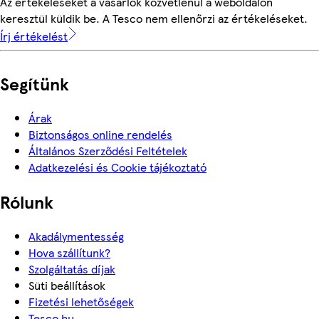
Az értékeléseket a vásárlók közvetlenül a weboldalon
keresztül küldik be. A Tesco nem ellenőrzi az értékeléseket.
Írj értékelést
Segítünk
Árak
Biztonságos online rendelés
Általános Szerződési Feltételek
Adatkezelési és Cookie tájékoztató
Rólunk
Akadálymentesség
Hova szállítunk?
Szolgáltatás díjak
Süti beállítások
Fizetési lehetőségek
Tesco.hu