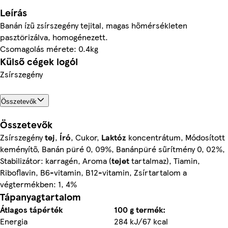
Leírás
Banán ízű zsírszegény tejital, magas hőmérsékleten
pasztörizálva, homogénezett.
Csomagolás mérete: 0.4kg
Külső cégek logói
Zsírszegény
Összetevők
Összetevők
Zsírszegény
tej
,
Író
, Cukor,
Laktóz
koncentrátum, Módosított
keményítő, Banán püré 0, 09%, Banánpüré sűrítmény 0, 02%,
Stabilizátor: karragén, Aroma (
tejet
tartalmaz), Tiamin,
Riboflavin, B6-vitamin, B12-vitamin, Zsírtartalom a
végtermékben: 1, 4%
Tápanyagtartalom
Átlagos tápérték
100 g termék:
Energia
284 kJ/67 kcal