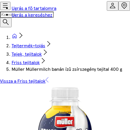
Ugrás a fő tartalomra
Ugrás a kereséshez
Tejtermék-tojás
Tejek, tejitalok
Friss tejitalok
Müller Müllermilch banán ízű zsírszegény tejital 400 g
Vissza a Friss tejitalok