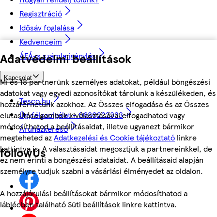
Regisztráció
Idősáv foglalása
Kedvenceim
ÁFÁ-s számla igénylés
Adatvédelmi beállítások
Kapcsolat
Mi és 18 partnerünk személyes adatokat, például böngészési
adatokat vagy egyedi azonosítókat tárolunk a készülékeden, és
Tesco.hu
hozzáférhetünk azokhoz. Az Összes elfogadása és az Összes
Ügyfélszolgálat - 0680222333
elutasítása gombok kiválasztásával elfogadhatod vagy
módosíthatod a beállításaidat, illetve ugyanezt bármikor
Áruházkereső
megteheted az
Adatkezelési és Cookie tájékoztató
linkre
kattintva is. A választásaidat megosztjuk a partnereinkkel, de
followUs
ez nem érinti a böngészési adataidat. A beállításaid alapján
személyre tudjuk szabni a vásárlási élményedet az oldalon.
A hozzájárulási beállításokat bármikor módosíthatod a
láblécben található Süti beállítások linkre kattintva.