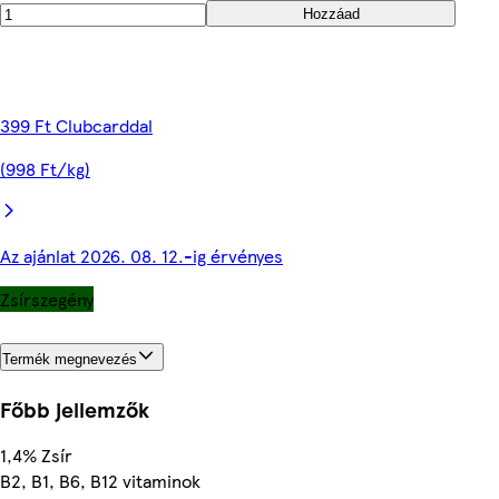
Hozzáad
399 Ft Clubcarddal
(998 Ft/kg)
Az ajánlat 2026. 08. 12.-ig érvényes
Zsírszegény
Termék megnevezés
Főbb jellemzők
1,4% Zsír
B2, B1, B6, B12 vitaminok