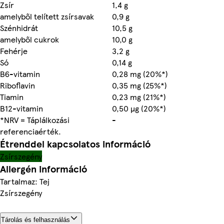
Zsír
1,4 g
amelyből telített zsírsavak
0,9 g
Szénhidrát
10,5 g
amelyből cukrok
10,0 g
Fehérje
3,2 g
Só
0,14 g
B6-vitamin
0,28 mg (20%*)
Riboflavin
0,35 mg (25%*)
Tiamin
0,23 mg (21%*)
B12-vitamin
0,50 µg (20%*)
*NRV = Táplálkozási
-
referenciaérték.
Étrenddel kapcsolatos információ
Zsírszegény
Allergén információ
Tartalmaz: Tej
Zsírszegény
Tárolás és felhasználás