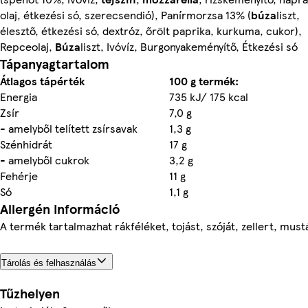
olaj, étkezési só, szerecsendió), Panírmorzsa 13% (
búza
liszt,
élesztő, étkezési só, dextróz, őrölt paprika, kurkuma, cukor),
Repceolaj,
Búza
liszt, Ivóvíz, Burgonyakeményítő, Étkezési só
Tápanyagtartalom
Átlagos tápérték
100 g termék:
Energia
735 kJ/ 175 kcal
Zsír
7,0 g
- amelyből telített zsírsavak
1,3 g
Szénhidrát
17 g
- amelyből cukrok
3,2 g
Fehérje
11 g
Só
1,1 g
Allergén információ
A termék tartalmazhat rákféléket, tojást, szóját, zellert, must
Tárolás és felhasználás
Tűzhelyen