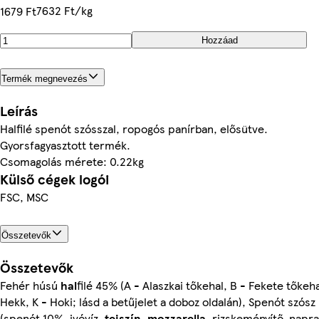
7632 Ft/kg
1679 Ft
Hozzáad
Termék megnevezés
Leírás
Halfilé spenót szósszal, ropogós panírban, elősütve.
Gyorsfagyasztott termék.
Csomagolás mérete: 0.22kg
Külső cégek logói
FSC, MSC
Összetevők
Összetevők
Fehér húsú
hal
filé 45% (A - Alaszkai tőkehal, B - Fekete tőkeha
Hekk, K - Hoki; lásd a betűjelet a doboz oldalán), Spenót szósz
(spenót 10%, ivóvíz,
tejszín
,
mozzarella
, rizskeményítő, napr