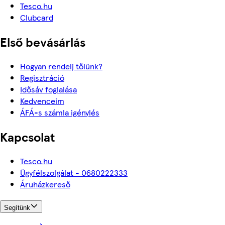
Tesco.hu
Clubcard
Első bevásárlás
Hogyan rendelj tőlünk?
Regisztráció
Idősáv foglalása
Kedvenceim
ÁFÁ-s számla igénylés
Kapcsolat
Tesco.hu
Ügyfélszolgálat - 0680222333
Áruházkereső
Segítünk