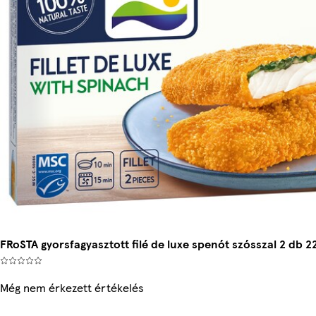
FRoSTA gyorsfagyasztott filé de luxe spenót szósszal 2 db 2
Még nem érkezett értékelés