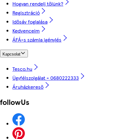
Hogyan rendelj tőlünk?
Regisztráció
Idősáv foglalása
Kedvenceim
ÁFÁ-s számla igénylés
Kapcsolat
Tesco.hu
Ügyfélszolgálat - 0680222333
Áruházkereső
followUs