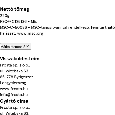
Nettó tömeg
220g
FSC® C125136 - Mix
MSC-C-50086 - MSC-tanúsítvánnyal rendelkező, fenntartható
halászat. www.msc.org
Márkainformáció
Visszaküldési cím
Frosta sp. z o.o.,
ul. Witebska 63,
85-778 Bydgoszcz
Lengyelország
www.frosta.hu
info@frosta.hu
Gyártó címe
Frosta sp. z o.o.,
ul. Witebska 63,