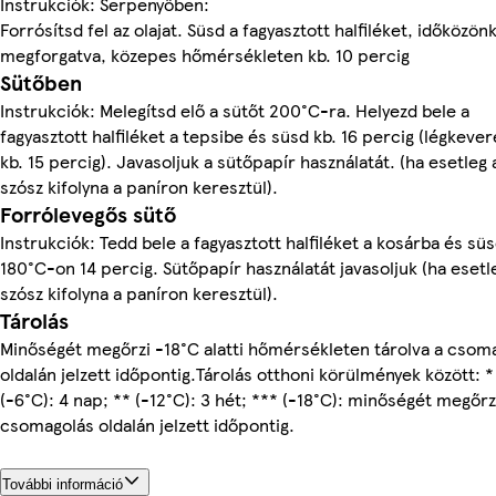
Instrukciók: Serpenyőben:
Forrósítsd fel az olajat. Süsd a fagyasztott halfiléket, időközön
megforgatva, közepes hőmérsékleten kb. 10 percig
Sütőben
Instrukciók: Melegítsd elő a sütőt 200°C-ra. Helyezd bele a
fagyasztott halfiléket a tepsibe és süsd kb. 16 percig (légkever
kb. 15 percig). Javasoljuk a sütőpapír használatát. (ha esetleg 
szósz kifolyna a paníron keresztül).
Forrólevegős sütő
Instrukciók: Tedd bele a fagyasztott halfiléket a kosárba és sü
180°C-on 14 percig. Sütőpapír használatát javasoljuk (ha esetl
szósz kifolyna a paníron keresztül).
Tárolás
Minőségét megőrzi -18°C alatti hőmérsékleten tárolva a csom
oldalán jelzett időpontig.Tárolás otthoni körülmények között: *
(-6°C): 4 nap; ** (-12°C): 3 hét; *** (-18°C): minőségét megőrz
csomagolás oldalán jelzett időpontig.
További információ