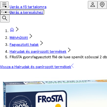
Ugrás a fő tartalomra
Ugrás a kereséshez
Mélyhűtött
Fagyasztott halak
Halrudak és panírozott termékek
FRoSTA gyorsfagyasztott filé de luxe spenót szósszal 2 d
Vissza a Halrudak és panírozott termékek