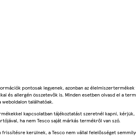
ormációk pontosak legyenek, azonban az élelmiszertermékek
tikai és allergén összetevők is. Minden esetben olvasd el a ter
a weboldalon találhatóak.
mékekkel kapcsolatban tájékoztatást szeretnél kapni, kérjük, 
ártójával, ha nem Tesco saját márkás termékről van szó.
frissítésre kerülnek, a Tesco nem vállal felelősséget semmily