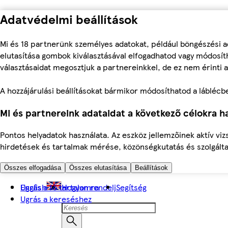
Adatvédelmi beállítások
Mi és 18 partnerünk személyes adatokat, például böngészési a
elutasítása gombok kiválasztásával elfogadhatod vagy módosíth
választásaidat megosztjuk a partnereinkkel, de ez nem érinti a
A hozzájárulási beállításokat bármikor módosíthatod a láblécben 
Mi és partnereink adataidat a következő célokra ha
Pontos helyadatok használata. Az eszköz jellemzőinek aktív viz
hirdetések és tartalmak mérése, közönségkutatás és szolgálta
Összes elfogadása
Összes elutasítása
Beállítások
Ugrás a fő tartalomra
English
Hogyan rendelj
Segítség
Ugrás a kereséshez