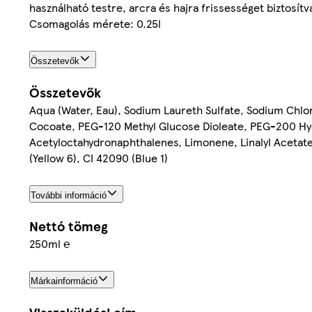
használható testre, arcra és hajra frissességet biztosítva
Csomagolás mérete: 0.25l
Összetevők
Összetevők
Aqua (Water, Eau), Sodium Laureth Sulfate, Sodium Chlo
Cocoate, PEG-120 Methyl Glucose Dioleate, PEG-200 Hydr
Acetyloctahydronaphthalenes, Limonene, Linalyl Acetate,
(Yellow 6), CI 42090 (Blue 1)
További információ
Nettó tömeg
250ml ℮
Márkainformáció