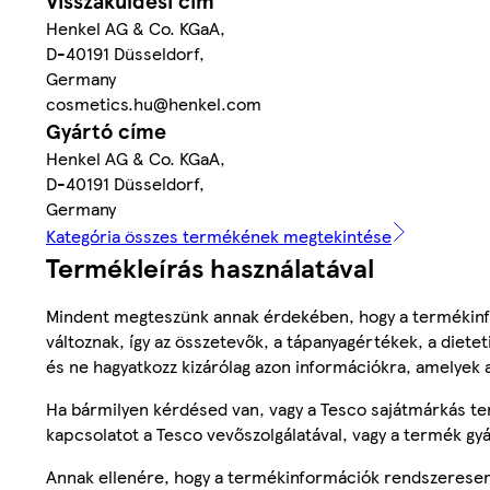
Visszaküldési cím
Henkel AG & Co. KGaA,
D-40191 Düsseldorf,
Germany
cosmetics.hu@henkel.com
Gyártó címe
Henkel AG & Co. KGaA,
D-40191 Düsseldorf,
Germany
Kategória összes termékének megtekintése
Termékleírás használatával
Mindent megteszünk annak érdekében, hogy a termékinf
változnak, így az összetevők, a tápanyagértékek, a diete
és ne hagyatkozz kizárólag azon információkra, amelyek 
Ha bármilyen kérdésed van, vagy a Tesco sajátmárkás ter
kapcsolatot a Tesco vevőszolgálatával, vagy a termék gy
Annak ellenére, hogy a termékinformációk rendszeresen 