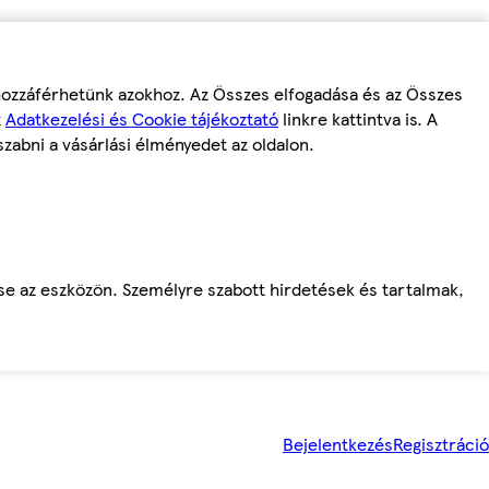
 hozzáférhetünk azokhoz. Az Összes elfogadása és az Összes
z
Adatkezelési és Cookie tájékoztató
linkre kattintva is. A
szabni a vásárlási élményedet az oldalon.
ése az eszközön. Személyre szabott hirdetések és tartalmak,
Bejelentkezés
Regisztráció