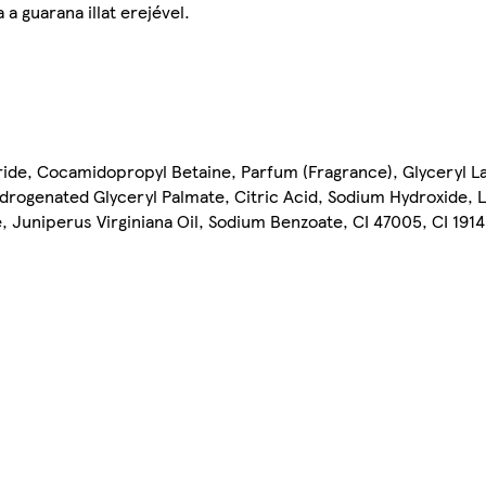
 a guarana illat erejével.
ride, Cocamidopropyl Betaine, Parfum (Fragrance), Glyceryl La
ogenated Glyceryl Palmate, Citric Acid, Sodium Hydroxide, Li
 Juniperus Virginiana Oil, Sodium Benzoate, CI 47005, CI 19140