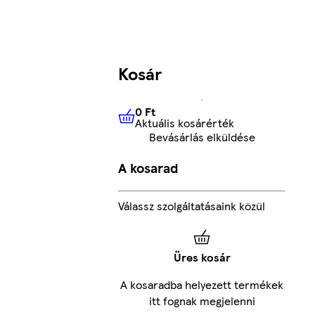
Kosár
0 Ft
Aktuális kosárérték
0 Ft
Aktuális kosárérték
Bevásárlás elküldése
A kosarad
Válassz szolgáltatásaink közül
Üres kosár
A kosaradba helyezett termékek
itt fognak megjelenni