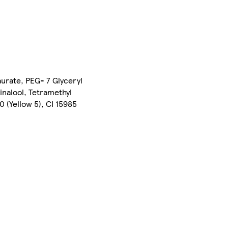
urate, PEG- 7 Glyceryl
nalool, Tetramethyl
 (Yellow 5), CI 15985