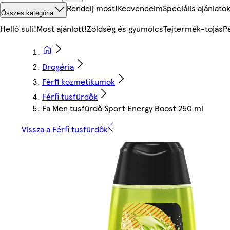
Rendelj most!
Kedvenceim
Speciális ajánlato
Összes kategória
Helló suli!
Most ajánlott!
Zöldség és gyümölcs
Tejtermék-tojás
P
Drogéria
Férfi kozmetikumok
Férfi tusfürdők
Fa Men tusfürdő Sport Energy Boost 250 ml
Vissza a Férfi tusfürdők