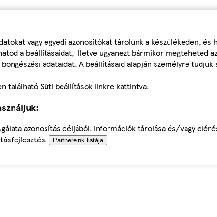
datokat vagy egyedi azonosítókat tárolunk a készülékeden, és
atod a beállításaidat, illetve ugyanezt bármikor megteheted a
 böngészési adataidat. A beállításaid alapján személyre tudjuk 
található Süti beállítások linkre kattintva.
sználjuk:
sgálata azonosítás céljából. Információk tárolása és/vagy elér
tásfejlesztés.
Partnereink listája