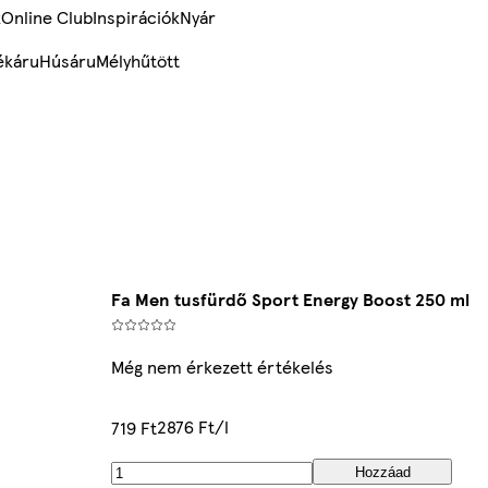
k
Online Club
Inspirációk
Nyár
ékáru
Húsáru
Mélyhűtött
Fa Men tusfürdő Sport Energy Boost 250 ml
Még nem érkezett értékelés
2876 Ft/l
719 Ft
Hozzáad