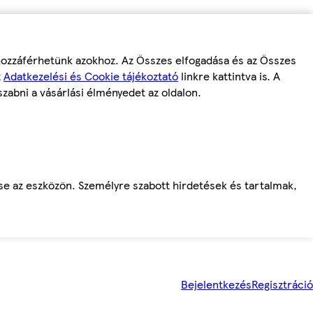
 hozzáférhetünk azokhoz. Az Összes elfogadása és az Összes
z
Adatkezelési és Cookie tájékoztató
linkre kattintva is. A
szabni a vásárlási élményedet az oldalon.
ése az eszközön. Személyre szabott hirdetések és tartalmak,
Bejelentkezés
Regisztráció