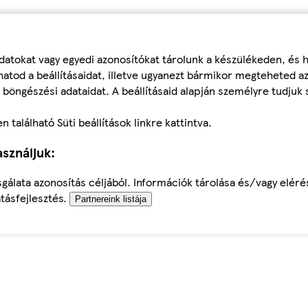
datokat vagy egyedi azonosítókat tárolunk a készülékeden, és
atod a beállításaidat, illetve ugyanezt bármikor megteheted a
 böngészési adataidat. A beállításaid alapján személyre tudjuk 
található Süti beállítások linkre kattintva.
sználjuk:
sgálata azonosítás céljából. Információk tárolása és/vagy elér
tásfejlesztés.
Partnereink listája