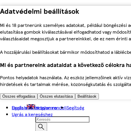
Adatvédelmi beállítások
Mi és 18 partnerünk személyes adatokat, például böngészési a
elutasítása gombok kiválasztásával elfogadhatod vagy módosíth
választásaidat megosztjuk a partnereinkkel, de ez nem érinti a
A hozzájárulási beállításokat bármikor módosíthatod a láblécben 
Mi és partnereink adataidat a következő célokra ha
Pontos helyadatok használata. Az eszköz jellemzőinek aktív viz
hirdetések és tartalmak mérése, közönségkutatás és szolgálta
Összes elfogadása
Összes elutasítása
Beállítások
Ugrás a fő tartalomra
English
Hogyan rendelj
Segítség
Ugrás a kereséshez