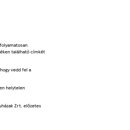
 folyamatosan
méken található címkét
hogy vedd fel a
en helytelen
uházak Zrt. előzetes