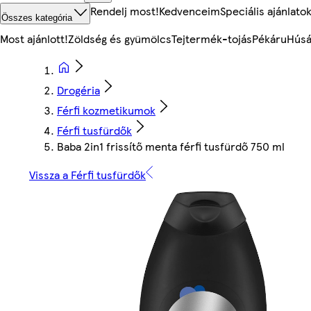
Rendelj most!
Kedvenceim
Speciális ajánlato
Összes kategória
Most ajánlott!
Zöldség és gyümölcs
Tejtermék-tojás
Pékáru
Húsá
Drogéria
Férfi kozmetikumok
Férfi tusfürdők
Baba 2in1 frissítő menta férfi tusfürdő 750 ml
Vissza a Férfi tusfürdők