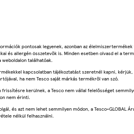
ormációk pontosak legyenek, azonban az élelmiszertermékek
tikai és allergén összetevők is. Minden esetben olvasd el a ter
a weboldalon találhatóak.
mékekkel kapcsolatban tájékoztatást szeretnél kapni, kérjük, 
ártójával, ha nem Tesco saját márkás termékről van szó.
frissítésre kerülnek, a Tesco nem vállal felelősséget semmily
on nem érinti.
szolgál, és azt nem lehet semmilyen módon, a Tesco-GLOBAL Ár
étele nélkül felhasználni.