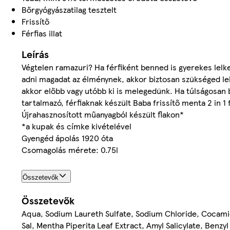
Bőrgyógyászatilag tesztelt
Frissítő
Férfias illat
Leírás
Végtelen ramazuri? Ha férfiként benned is gyerekes lelke
adni magadat az élménynek, akkor biztosan szükséged leh
akkor előbb vagy utóbb ki is melegedünk. Ha túlságosan 
tartalmazó, férfiaknak készült Baba frissítő menta 2 in 1 
Újrahasznosított műanyagból készült flakon*
*a kupak és címke kivételével
Gyengéd ápolás 1920 óta
Csomagolás mérete: 0.75l
Összetevők
Összetevők
Aqua, Sodium Laureth Sulfate, Sodium Chloride, Cocami
Sal, Mentha Piperita Leaf Extract, Amyl Salicylate, Benzy