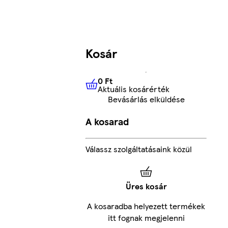
Kosár
0 Ft
Aktuális kosárérték
0 Ft
Aktuális kosárérték
Bevásárlás elküldése
A kosarad
Válassz szolgáltatásaink közül
Üres kosár
A kosaradba helyezett termékek
itt fognak megjelenni