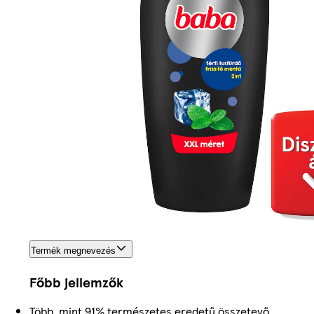
Termék megnevezés
Főbb jellemzők
Több, mint 91% természetes eredetű összetevő