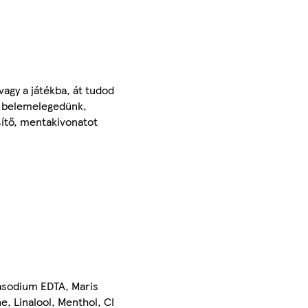
vagy a játékba, át tudod
ba belemelegedünk,
sítő, mentakivonatot
asodium EDTA, Maris
e, Linalool, Menthol, CI