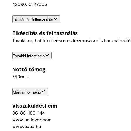
42090, CI 47005
Tárolás és felhasználás
Elkészítés és felhasználás
Tusolásra, habfürdőzésre és kézmosásra is használható!
További információ
Nettó tömeg
750ml ℮
Márkainformáció
Visszaküldési cím
06-80-180-144
www.unilever.com
www.baba.hu