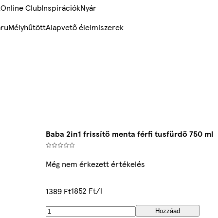
k
Online Club
Inspirációk
Nyár
ru
Mélyhűtött
Alapvető élelmiszerek
Baba 2in1 frissítő menta férfi tusfürdő 750 ml
Még nem érkezett értékelés
1852 Ft/l
1389 Ft
Hozzáad