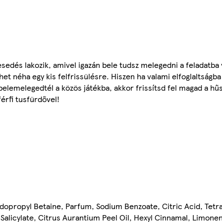
sedés lakozik, amivel igazán bele tudsz melegedni a feladatba 
et néha egy kis felfrissülésre. Hiszen ha valami elfoglaltság
belemelegedtél a közös játékba, akkor frissítsd fel magad a hű
férfi tusfürdővel!
dopropyl Betaine, Parfum, Sodium Benzoate, Citric Acid, Tetr
l Salicylate, Citrus Aurantium Peel Oil, Hexyl Cinnamal, Limonen