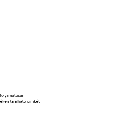
 folyamatosan
méken található címkét