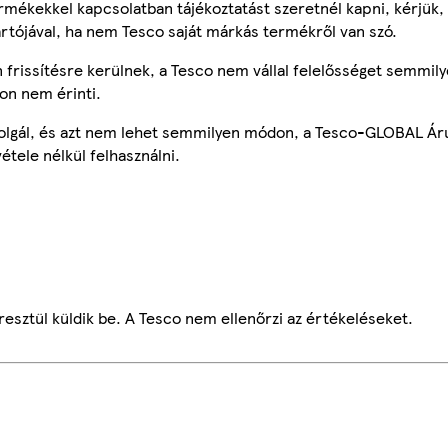
mékekkel kapcsolatban tájékoztatást szeretnél kapni, kérjük, 
ártójával, ha nem Tesco saját márkás termékről van szó.
frissítésre kerülnek, a Tesco nem vállal felelősséget semmily
on nem érinti.
szolgál, és azt nem lehet semmilyen módon, a Tesco-GLOBAL Ár
étele nélkül felhasználni.
esztül küldik be. A Tesco nem ellenőrzi az értékeléseket.