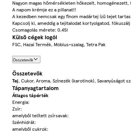
Nagyon magas hőmérsékleten hőkezelt, homogénezett, fé
A napom krémje ez a pillanat!!
A kezedben nemcsak egy finom madártej ízű tejet tartasz,
Kapcsolj ki, ameddig a tejitalodat kortyolgatod, fókuszálj
Csomagolás mérete: 0.45l
Külső cégek logói
FSC, Hazai Termék, Möbius-szalag, Tetra Pak
Összetevők
Összetevők
Tej
, Cukor, Aroma, Színezék (karotinok), Savanyúságot sz
Tápanyagtartalom
Átlagos tápérték
Energia:
Zsír:
amelyből telített zsírsavak:
Szénhidrát:
amelyből cukrok: