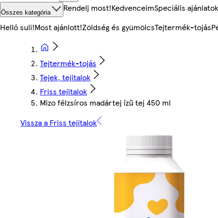
Rendelj most!
Kedvenceim
Speciális ajánlato
Összes kategória
Helló suli!
Most ajánlott!
Zöldség és gyümölcs
Tejtermék-tojás
P
Tejtermék-tojás
Tejek, tejitalok
Friss tejitalok
Mizo félzsíros madártej ízű tej 450 ml
Vissza a Friss tejitalok