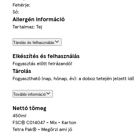
Fehérje:
Só:
Allergén információ
Tartalmaz: Tej
Tárolás és felhasználás
Elkészítés és felhasználás
Fogyasztás előtt felrázandó!
Tárolás
Fogyasztható (nap, hónap, év): a doboz tetején jelzett id
További információ
Nettó tömeg
450ml
FSC® C014047 - Mix - Karton
Tetra Pak® - Megőrzi ami jó