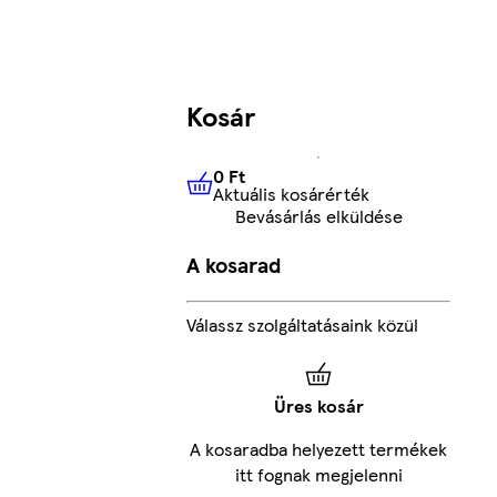
Kosár
0 Ft
Aktuális kosárérték
0 Ft
Aktuális kosárérték
Bevásárlás elküldése
A kosarad
Válassz szolgáltatásaink közül
Üres kosár
A kosaradba helyezett termékek
itt fognak megjelenni