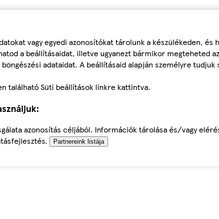
datokat vagy egyedi azonosítókat tárolunk a készülékeden, és
atod a beállításaidat, illetve ugyanezt bármikor megteheted a
 böngészési adataidat. A beállításaid alapján személyre tudjuk 
található Süti beállítások linkre kattintva.
sználjuk:
sgálata azonosítás céljából. Információk tárolása és/vagy elér
tásfejlesztés.
Partnereink listája