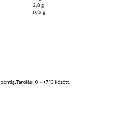
2,8 g
0,13 g
őpontig.Tárolás: 0 - +7°C között.