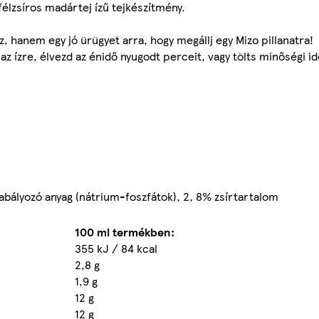
lzsíros madártej ízű tejkészítmény.
 hanem egy jó ürügyet arra, hogy megállj egy Mizo pillanatra!
 az ízre, élvezd az énidő nyugodt perceit, vagy tölts minőségi id
abályozó anyag (nátrium-foszfátok), 2, 8% zsírtartalom
100 ml termékben:
355 kJ / 84 kcal
2,8 g
1,9 g
12 g
12 g