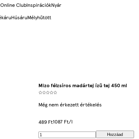
k
Online Club
Inspirációk
Nyár
ékáru
Húsáru
Mélyhűtött
Mizo félzsíros madártej ízű tej 450 ml
Még nem érkezett értékelés
1087 Ft/l
489 Ft
Hozzáad