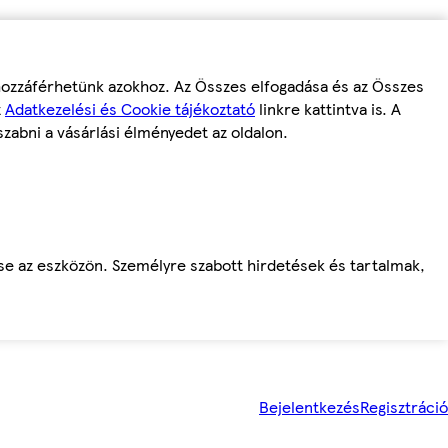
 hozzáférhetünk azokhoz. Az Összes elfogadása és az Összes
z
Adatkezelési és Cookie tájékoztató
linkre kattintva is. A
szabni a vásárlási élményedet az oldalon.
ése az eszközön. Személyre szabott hirdetések és tartalmak,
Bejelentkezés
Regisztráció