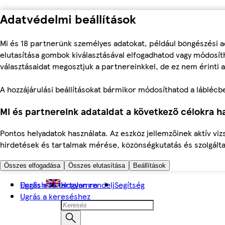
Adatvédelmi beállítások
Mi és 18 partnerünk személyes adatokat, például böngészési a
elutasítása gombok kiválasztásával elfogadhatod vagy módosíth
választásaidat megosztjuk a partnereinkkel, de ez nem érinti a
A hozzájárulási beállításokat bármikor módosíthatod a láblécben 
Mi és partnereink adataidat a következő célokra ha
Pontos helyadatok használata. Az eszköz jellemzőinek aktív viz
hirdetések és tartalmak mérése, közönségkutatás és szolgálta
Összes elfogadása
Összes elutasítása
Beállítások
Ugrás a fő tartalomra
English
Hogyan rendelj
Segítség
Ugrás a kereséshez