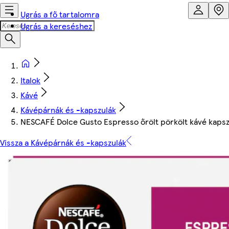
Ugrás a fő tartalomra
Ugrás a kereséshez
Italok
Kávé
Kávépárnák és -kapszulák
NESCAFÉ Dolce Gusto Espresso őrölt pörkölt kávé kapszul
Vissza a Kávépárnák és -kapszulák