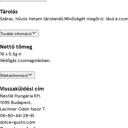
Tárolás
Száraz, hűvös helyen tárolandó.Minőségét megőrzi: lásd a cs
További információ
Nettó tömeg
16 x 5.5g ℮
Védőgáz csomagolásban.
Márkainformáció
Visszaküldési cím
Nestlé Hungária Kft.
1095 Budapest,
Lechner Ödön fasor 7.
06-80-44-28-81
dolce-gusto.com