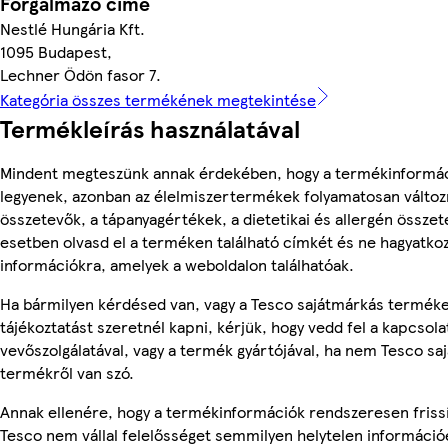
Forgalmazó címe
Nestlé Hungária Kft.
1095 Budapest,
Lechner Ödön fasor 7.
Kategória összes termékének megtekintése
Termékleírás használatával
Mindent megteszünk annak érdekében, hogy a termékinformá
legyenek, azonban az élelmiszertermékek folyamatosan változn
összetevők, a tápanyagértékek, a dietetikai és allergén összet
esetben olvasd el a terméken található címkét és ne hagyatkoz
információkra, amelyek a weboldalon találhatóak.
Ha bármilyen kérdésed van, vagy a Tesco sajátmárkás termék
tájékoztatást szeretnél kapni, kérjük, hogy vedd fel a kapcsola
vevőszolgálatával, vagy a termék gyártójával, ha nem Tesco sa
termékről van szó.
Annak ellenére, hogy a termékinformációk rendszeresen frissí
Tesco nem vállal felelősséget semmilyen helytelen információ