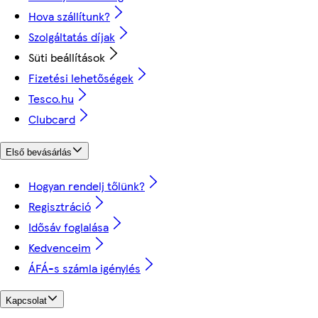
Hova szállítunk?
Szolgáltatás díjak
Süti beállítások
Fizetési lehetőségek
Tesco.hu
Clubcard
Első bevásárlás
Hogyan rendelj tőlünk?
Regisztráció
Idősáv foglalása
Kedvenceim
ÁFÁ-s számla igénylés
Kapcsolat