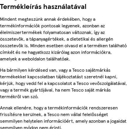
Termékleírás használatával
Mindent megteszünk annak érdekében, hogy a
termékinformációk pontosak legyenek, azonban az
élelmiszertermékek folyamatosan változnak, így az
összetevők, a tápanyagértékek, a dietetikai és allergén
összetevők is. Minden esetben olvasd el a terméken található
címkét és ne hagyatkozz kizárólag azon információkra,
amelyek a weboldalon találhatóak.
Ha bármilyen kérdésed van, vagy a Tesco sajátmárkás
termékekkel kapcsolatban tájékoztatást szeretnél kapni,
kérjük, hogy vedd fel a kapcsolatot a Tesco vevőszolgálatával,
vagy a termék gyártójával, ha nem Tesco saját márkás
termékről van szó.
Annak ellenére, hogy a termékinformációk rendszeresen
frissítésre kerülnek, a Tesco nem vállal felelősséget
semmilyen helytelen információért, amely azonban a jogaidat
semmilyen módon nem érinti.