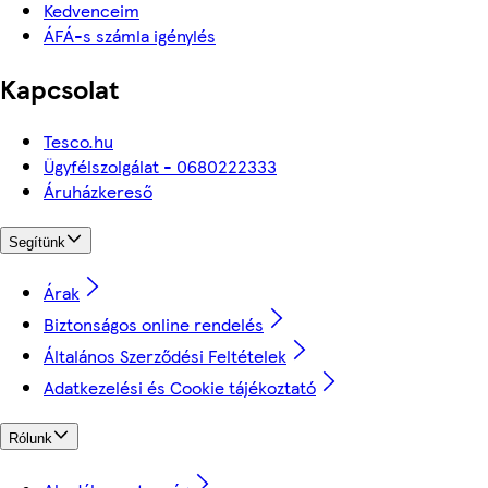
Kedvenceim
ÁFÁ-s számla igénylés
Kapcsolat
Tesco.hu
Ügyfélszolgálat - 0680222333
Áruházkereső
Segítünk
Árak
Biztonságos online rendelés
Általános Szerződési Feltételek
Adatkezelési és Cookie tájékoztató
Rólunk