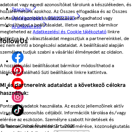
adatokat vagy egyedi azonosítókat tárolunk a készülékeden, és
Tesco.hu
hozzáférhetünk azokhoz. Az Összes elfogadása és az Összes
Ügyfélszolgálat - 0680222333
elutasítása gombok kiválasztásával elfogadhatod vagy
módosíthatod a beállításaidat, illetve ugyanezt bármikor
Áruházkereső
megteheted az
Adatkezelési és Cookie tájékoztató
linkre
kattintva is. A választásaidat megosztjuk a partnereinkkel, de
followUs
ez nem érinti a böngészési adataidat. A beállításaid alapján
személyre tudjuk szabni a vásárlási élményedet az oldalon.
A hozzájárulási beállításokat bármikor módosíthatod a
láblécben található Süti beállítások linkre kattintva.
Mi és partnereink adataidat a következő célokra
használjuk:
Pontos helyadatok használata. Az eszköz jellemzőinek aktív
vizsgálata azonosítás céljából. Információk tárolása és/vagy
elérése az eszközön. Személyre szabott hirdetések és
©
Tesco-Global Áruházak Zrt. 2026
tartalmak, hirdetések és tartalmak mérése, közönségkutatás