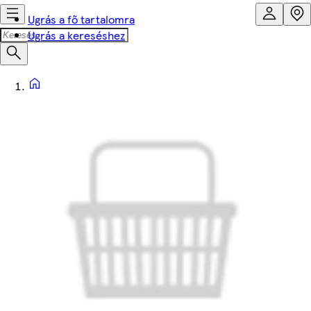
Ugrás a fő tartalomra
Ugrás a kereséshez