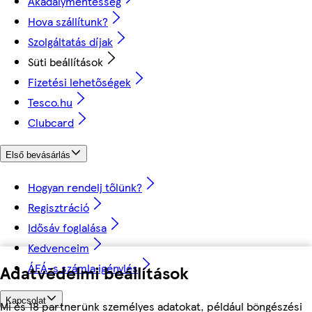
Akadálymentesség
Hova szállítunk?
Szolgáltatás díjak
Süti beállítások
Fizetési lehetőségek
Tesco.hu
Clubcard
Első bevásárlás
Hogyan rendelj tőlünk?
Regisztráció
Idősáv foglalása
Kedvenceim
ÁFÁ-s számla igénylés
Adatvédelmi beállítások
Kapcsolat
Mi és 18 partnerünk személyes adatokat, például böngészési