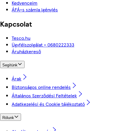
Kedvenceim
ÁFÁ-s számla igénylés
Kapcsolat
Tesco.hu
Ügyfélszolgálat - 0680222333
Áruházkereső
Segítünk
Árak
Biztonságos online rendelés
Általános Szerződési Feltételek
Adatkezelési és Cookie tájékoztató
Rólunk