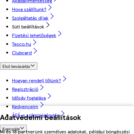
Akadálymentesség
Hova szállítunk?
Szolgáltatás díjak
Süti beállítások
Fizetési lehetőségek
Tesco.hu
Clubcard
Első bevásárlás
Hogyan rendelj tőlünk?
Regisztráció
Idősáv foglalása
Kedvenceim
ÁFÁ-s számla igénylés
Adatvédelmi beállítások
Kapcsolat
Mi és 18 partnerünk személyes adatokat, például böngészési