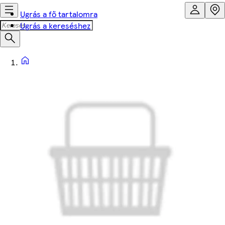
Ugrás a fő tartalomra
Ugrás a kereséshez