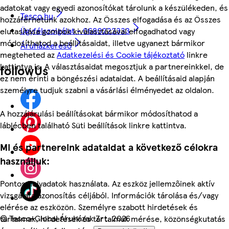
adatokat vagy egyedi azonosítókat tárolunk a készülékeden, és
Tesco.hu
hozzáférhetünk azokhoz. Az Összes elfogadása és az Összes
Ügyfélszolgálat - 0680222333
elutasítása gombok kiválasztásával elfogadhatod vagy
módosíthatod a beállításaidat, illetve ugyanezt bármikor
Áruházkereső
megteheted az
Adatkezelési és Cookie tájékoztató
linkre
kattintva is. A választásaidat megosztjuk a partnereinkkel, de
followUs
ez nem érinti a böngészési adataidat. A beállításaid alapján
személyre tudjuk szabni a vásárlási élményedet az oldalon.
A hozzájárulási beállításokat bármikor módosíthatod a
láblécben található Süti beállítások linkre kattintva.
Mi és partnereink adataidat a következő célokra
használjuk:
Pontos helyadatok használata. Az eszköz jellemzőinek aktív
vizsgálata azonosítás céljából. Információk tárolása és/vagy
elérése az eszközön. Személyre szabott hirdetések és
©
Tesco-Global Áruházak Zrt. 2026
tartalmak, hirdetések és tartalmak mérése, közönségkutatás