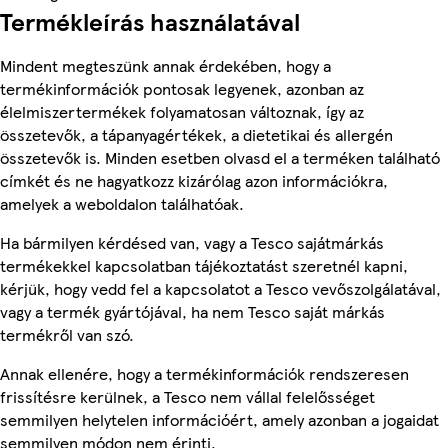
Termékleírás használatával
Mindent megteszünk annak érdekében, hogy a
termékinformációk pontosak legyenek, azonban az
élelmiszertermékek folyamatosan változnak, így az
összetevők, a tápanyagértékek, a dietetikai és allergén
összetevők is. Minden esetben olvasd el a terméken található
címkét és ne hagyatkozz kizárólag azon információkra,
amelyek a weboldalon találhatóak.
Ha bármilyen kérdésed van, vagy a Tesco sajátmárkás
termékekkel kapcsolatban tájékoztatást szeretnél kapni,
kérjük, hogy vedd fel a kapcsolatot a Tesco vevőszolgálatával,
vagy a termék gyártójával, ha nem Tesco saját márkás
termékről van szó.
Annak ellenére, hogy a termékinformációk rendszeresen
frissítésre kerülnek, a Tesco nem vállal felelősséget
semmilyen helytelen információért, amely azonban a jogaidat
semmilyen módon nem érinti.