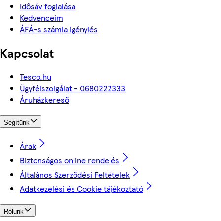
Idősáv foglalása
Kedvenceim
ÁFÁ-s számla igénylés
Kapcsolat
Tesco.hu
Ügyfélszolgálat - 0680222333
Áruházkereső
Segítünk
Árak
Biztonságos online rendelés
Általános Szerződési Feltételek
Adatkezelési és Cookie tájékoztató
Rólunk