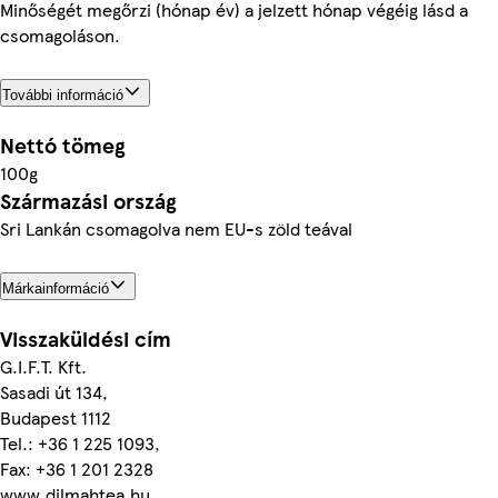
Minőségét megőrzi (hónap év) a jelzett hónap végéig lásd a
csomagoláson.
További információ
Nettó tömeg
100g
Származási ország
Sri Lankán csomagolva nem EU-s zöld teával
Márkainformáció
Visszaküldési cím
G.I.F.T. Kft.
Sasadi út 134,
Budapest 1112
Tel.: +36 1 225 1093,
Fax: +36 1 201 2328
www.dilmahtea.hu