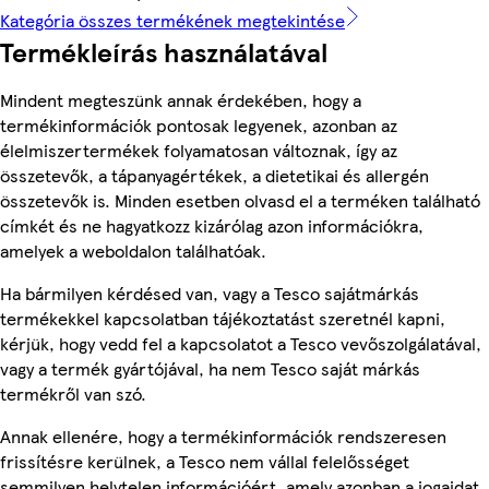
Kategória összes termékének megtekintése
Termékleírás használatával
Mindent megteszünk annak érdekében, hogy a
termékinformációk pontosak legyenek, azonban az
élelmiszertermékek folyamatosan változnak, így az
összetevők, a tápanyagértékek, a dietetikai és allergén
összetevők is. Minden esetben olvasd el a terméken található
címkét és ne hagyatkozz kizárólag azon információkra,
amelyek a weboldalon találhatóak.
Ha bármilyen kérdésed van, vagy a Tesco sajátmárkás
termékekkel kapcsolatban tájékoztatást szeretnél kapni,
kérjük, hogy vedd fel a kapcsolatot a Tesco vevőszolgálatával,
vagy a termék gyártójával, ha nem Tesco saját márkás
termékről van szó.
Annak ellenére, hogy a termékinformációk rendszeresen
frissítésre kerülnek, a Tesco nem vállal felelősséget
semmilyen helytelen információért, amely azonban a jogaidat