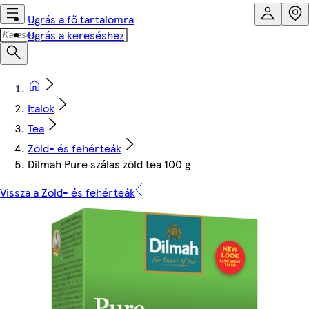
Ugrás a fő tartalomra
Ugrás a kereséshez
Italok
Tea
Zöld- és fehérteák
Dilmah Pure szálas zöld tea 100 g
Vissza a Zöld- és fehérteák