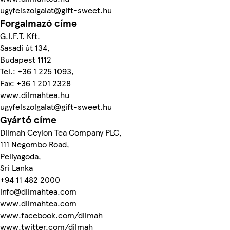
ugyfelszolgalat@gift-sweet.hu
Forgalmazó címe
G.I.F.T. Kft.
Sasadi út 134,
Budapest 1112
Tel.: +36 1 225 1093,
Fax: +36 1 201 2328
www.dilmahtea.hu
ugyfelszolgalat@gift-sweet.hu
Gyártó címe
Dilmah Ceylon Tea Company PLC,
111 Negombo Road,
Peliyagoda,
Sri Lanka
+94 11 482 2000
info@dilmahtea.com
www.dilmahtea.com
www.facebook.com/dilmah
www.twitter.com/dilmah