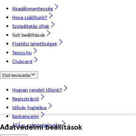
Akadálymentesség
Hova szállítunk?
Szolgáltatás díjak
Süti beállítások
Fizetési lehetőségek
Tesco.hu
Clubcard
Első bevásárlás
Hogyan rendelj tőlünk?
Regisztráció
Idősáv foglalása
Kedvenceim
ÁFÁ-s számla igénylés
Adatvédelmi beállítások