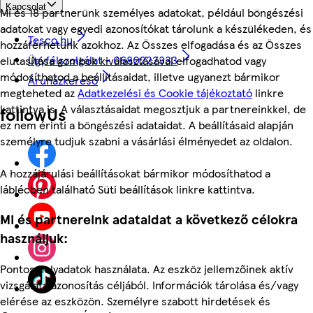
Kapcsolat
Mi és 18 partnerünk személyes adatokat, például böngészési
adatokat vagy egyedi azonosítókat tárolunk a készülékeden, és
Tesco.hu
hozzáférhetünk azokhoz. Az Összes elfogadása és az Összes
Ügyfélszolgálat - 0680222333
elutasítása gombok kiválasztásával elfogadhatod vagy
módosíthatod a beállításaidat, illetve ugyanezt bármikor
Áruházkereső
megteheted az
Adatkezelési és Cookie tájékoztató
linkre
kattintva is. A választásaidat megosztjuk a partnereinkkel, de
followUs
ez nem érinti a böngészési adataidat. A beállításaid alapján
személyre tudjuk szabni a vásárlási élményedet az oldalon.
A hozzájárulási beállításokat bármikor módosíthatod a
láblécben található Süti beállítások linkre kattintva.
Mi és partnereink adataidat a következő célokra
használjuk:
Pontos helyadatok használata. Az eszköz jellemzőinek aktív
vizsgálata azonosítás céljából. Információk tárolása és/vagy
elérése az eszközön. Személyre szabott hirdetések és