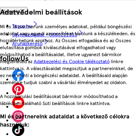
Adatvédelmi beállítások
Kapcsolat
Tesco.hu
Mi és 18 partnerünk személyes adatokat, például böngészési
adatokat vagy egyedi azonosítókat tárolunk a készülékeden, és
Ügyfélszolgálat - 0680222333
hozzáférhetünk azokhoz. Az Összes elfogadása és az Összes
Áruházkereső
elutasítása gombok kiválasztásával elfogadhatod vagy
módosíthatod a beállításaidat, illetve ugyanezt bármikor
followUs
megteheted az
Adatkezelési és Cookie tájékoztató
linkre
kattintva is. A választásaidat megosztjuk a partnereinkkel, de
ez nem érinti a böngészési adataidat. A beállításaid alapján
személyre tudjuk szabni a vásárlási élményedet az oldalon.
A hozzájárulási beállításokat bármikor módosíthatod a
láblécben található Süti beállítások linkre kattintva.
Mi és partnereink adataidat a következő célokra
használjuk: