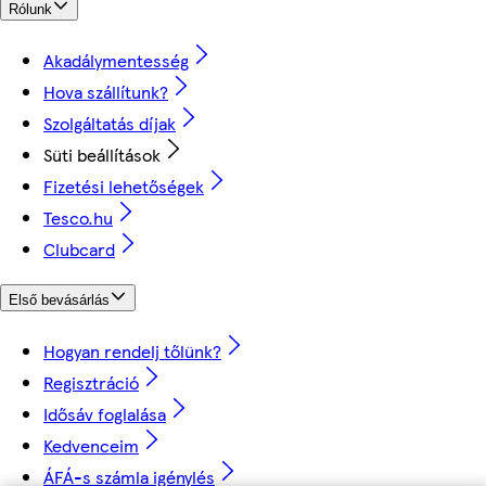
Rólunk
Akadálymentesség
Hova szállítunk?
Szolgáltatás díjak
Süti beállítások
Fizetési lehetőségek
Tesco.hu
Clubcard
Első bevásárlás
Hogyan rendelj tőlünk?
Regisztráció
Idősáv foglalása
Kedvenceim
ÁFÁ-s számla igénylés