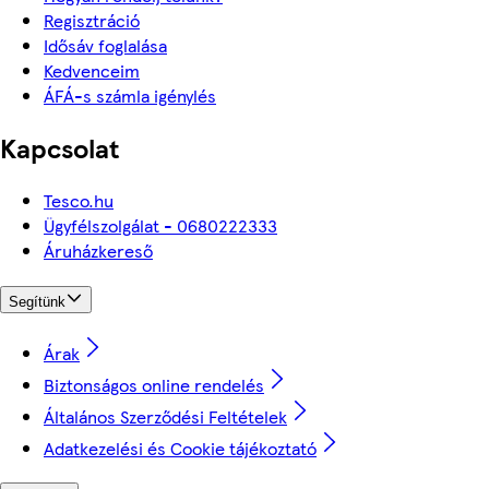
Regisztráció
Idősáv foglalása
Kedvenceim
ÁFÁ-s számla igénylés
Kapcsolat
Tesco.hu
Ügyfélszolgálat - 0680222333
Áruházkereső
Segítünk
Árak
Biztonságos online rendelés
Általános Szerződési Feltételek
Adatkezelési és Cookie tájékoztató