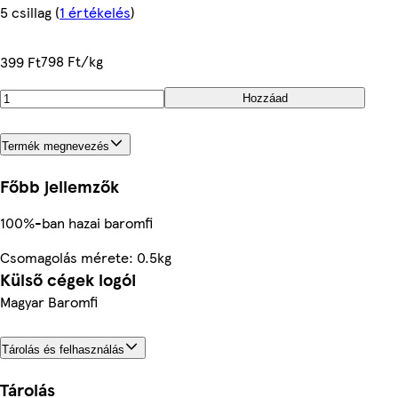
5 csillag
(
1 értékelés
)
798 Ft/kg
399 Ft
Hozzáad
Termék megnevezés
Főbb jellemzők
100%-ban hazai baromfi
Csomagolás mérete: 0.5kg
Külső cégek logói
Magyar Baromfi
Tárolás és felhasználás
Tárolás