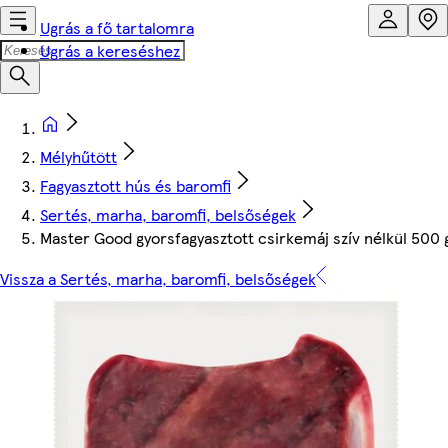
Ugrás a fő tartalomra
Ugrás a kereséshez
Mélyhűtött
Fagyasztott hús és baromfi
Sertés, marha, baromfi, belsőségek
Master Good gyorsfagyasztott csirkemáj szív nélkül 500 
Vissza a Sertés, marha, baromfi, belsőségek