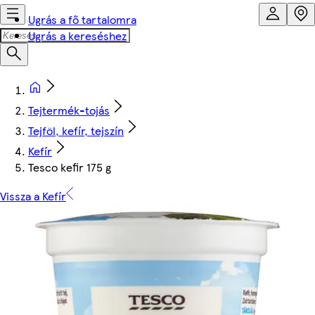
Ugrás a fő tartalomra
Ugrás a kereséshez
Tejtermék-tojás
Tejföl, kefír, tejszín
Kefír
Tesco kefir 175 g
Vissza a Kefír