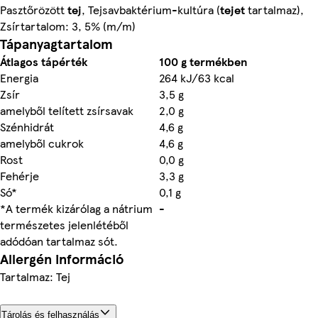
Pasztőrözött
tej
, Tejsavbaktérium-kultúra (
tejet
tartalmaz),
Zsírtartalom: 3, 5% (m/m)
Tápanyagtartalom
Átlagos tápérték
100 g termékben
Energia
264 kJ/63 kcal
Zsír
3,5 g
amelyből telített zsírsavak
2,0 g
Szénhidrát
4,6 g
amelyből cukrok
4,6 g
Rost
0,0 g
Fehérje
3,3 g
Só*
0,1 g
*A termék kizárólag a nátrium
-
természetes jelenlétéből
adódóan tartalmaz sót.
Allergén információ
Tartalmaz: Tej
Tárolás és felhasználás