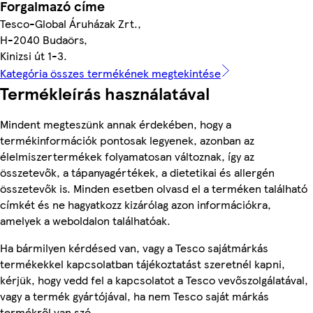
Forgalmazó címe
Tesco-Global Áruházak Zrt.,
H-2040 Budaörs,
Kinizsi út 1-3.
Kategória összes termékének megtekintése
Termékleírás használatával
Mindent megteszünk annak érdekében, hogy a
termékinformációk pontosak legyenek, azonban az
élelmiszertermékek folyamatosan változnak, így az
összetevők, a tápanyagértékek, a dietetikai és allergén
összetevők is. Minden esetben olvasd el a terméken található
címkét és ne hagyatkozz kizárólag azon információkra,
amelyek a weboldalon találhatóak.
Ha bármilyen kérdésed van, vagy a Tesco sajátmárkás
termékekkel kapcsolatban tájékoztatást szeretnél kapni,
kérjük, hogy vedd fel a kapcsolatot a Tesco vevőszolgálatával,
vagy a termék gyártójával, ha nem Tesco saját márkás
termékről van szó.