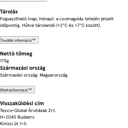
Tárolás
Fogyasztható (nap, hónap): a csomagolás tetején jelzett
időpontig. Hűtve tárolandó (+2°C és +7°C között).
További információ
Nettó tömeg
175g
Származási ország
Származási ország: Magyarország
Márkainformáció
Visszaküldési cím
Tesco-Global Áruházak Zrt.
H-2040 Budaörs
Kinizsi út 1-3.