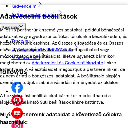
Kedvenceim
ÁFÁ-s számla igénylés
Adatvédelmi beállítások
Kapcsolat
Mi és 18 partnerünk személyes adatokat, például böngészési
adatokat vagy egyedi azonosítókat tárolunk a készülékeden, és
Tesco.hu
hozzáférhetünk azokhoz. Az Összes elfogadása és az Összes
Ügyfélszolgálat - 0680222333
elutasítása gombok kiválasztásával elfogadhatod vagy
módosíthatod a beállításaidat, illetve ugyanezt bármikor
Áruházkereső
megteheted az
Adatkezelési és Cookie tájékoztató
linkre
kattintva is. A választásaidat megosztjuk a partnereinkkel, de
followUs
ez nem érinti a böngészési adataidat. A beállításaid alapján
személyre tudjuk szabni a vásárlási élményedet az oldalon.
A hozzájárulási beállításokat bármikor módosíthatod a
láblécben található Süti beállítások linkre kattintva.
Mi és partnereink adataidat a következő célokra
használjuk: