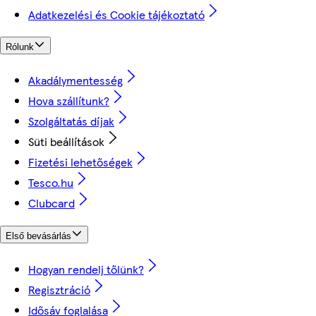
Adatkezelési és Cookie tájékoztató
Rólunk
Akadálymentesség
Hova szállítunk?
Szolgáltatás díjak
Süti beállítások
Fizetési lehetőségek
Tesco.hu
Clubcard
Első bevásárlás
Hogyan rendelj tőlünk?
Regisztráció
Idősáv foglalása