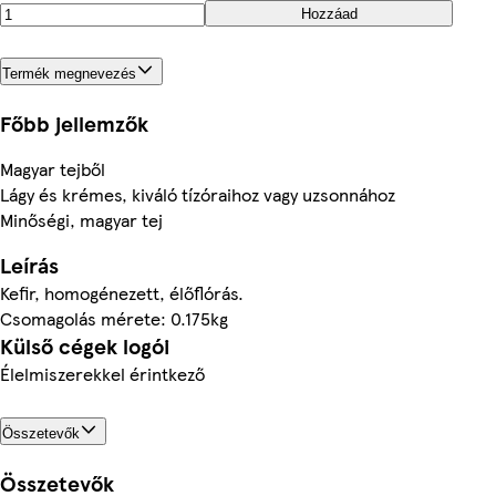
Hozzáad
Termék megnevezés
Főbb jellemzők
Magyar tejből
Lágy és krémes, kiváló tízóraihoz vagy uzsonnához
Minőségi, magyar tej
Leírás
Kefir, homogénezett, élőflórás.
Csomagolás mérete: 0.175kg
Külső cégek logói
Élelmiszerekkel érintkező
Összetevők
Összetevők