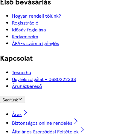
Első bevásárlás
Hogyan rendelj tőlünk?
Regisztráció
Idősáv foglalása
Kedvenceim
ÁFÁ-s számla igénylés
Kapcsolat
Tesco.hu
Ügyfélszolgálat - 0680222333
Áruházkereső
Segítünk
Árak
Biztonságos online rendelés
Általános Szerződési Feltételek