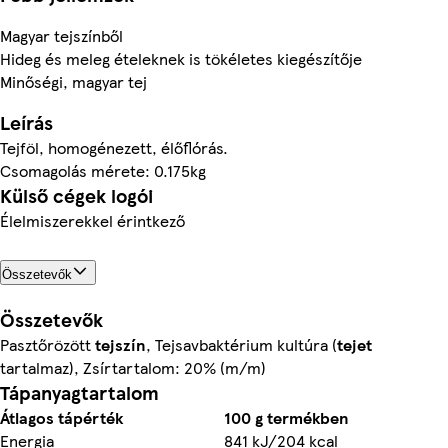
Magyar tejszínből
Hideg és meleg ételeknek is tökéletes kiegészítője
Minőségi, magyar tej
Leírás
Tejföl, homogénezett, élőflórás.
Csomagolás mérete: 0.175kg
Külső cégek logói
Élelmiszerekkel érintkező
Összetevők
Összetevők
Pasztőrözött
tejszín
, Tejsavbaktérium kultúra (
tejet
tartalmaz), Zsírtartalom: 20% (m/m)
Tápanyagtartalom
Átlagos tápérték
100 g termékben
Energia
841 kJ/204 kcal