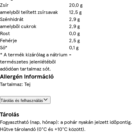
Zsír
20,0 g
amelyből telített zsírsavak
12,5 g
Szénhidrát
2,9 g
amelyből cukrok
2,9 g
Rost
0,0 g
Fehérje
2,5 g
Só*
0,1 g
* A termék kizárólag a nátrium
-
természetes jelenlétéből
adódóan tartalmaz sót.
Allergén információ
Tartalmaz: Tej
Tárolás és felhasználás
Tárolás
Fogyasztható (nap, hónap): a pohár nyakán jelzett időpontig.
Hűtve tárolandó (0°C és +10°C között).