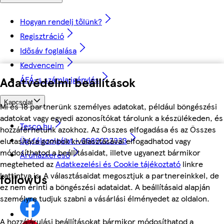
Hogyan rendelj tőlünk?
Regisztráció
Idősáv foglalása
Kedvenceim
ÁFÁ-s számla igénylés
Adatvédelmi beállítások
Kapcsolat
Mi és 18 partnerünk személyes adatokat, például böngészési
adatokat vagy egyedi azonosítókat tárolunk a készülékeden, és
Tesco.hu
hozzáférhetünk azokhoz. Az Összes elfogadása és az Összes
Ügyfélszolgálat - 0680222333
elutasítása gombok kiválasztásával elfogadhatod vagy
módosíthatod a beállításaidat, illetve ugyanezt bármikor
Áruházkereső
megteheted az
Adatkezelési és Cookie tájékoztató
linkre
kattintva is. A választásaidat megosztjuk a partnereinkkel, de
followUs
ez nem érinti a böngészési adataidat. A beállításaid alapján
személyre tudjuk szabni a vásárlási élményedet az oldalon.
A hozzájárulási beállításokat bármikor módosíthatod a