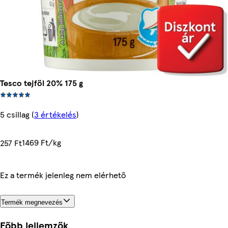
Tesco tejföl 20% 175 g
5 csillag
(
3 értékelés
)
1469 Ft/kg
257 Ft
Ez a termék jelenleg nem elérhető
Termék megnevezés
Főbb jellemzők