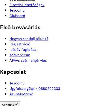
Fizetési lehetőségek
Tesco.hu
Clubcard
Első bevásárlás
Hogyan rendelj tőlünk?
Regisztráció
Idősáv foglalása
Kedvenceim
ÁFÁ-s számla igénylés
Kapcsolat
Tesco.hu
Ügyfélszolgálat - 0680222333
Áruházkereső
Segítünk