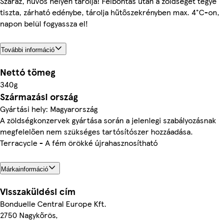
Száraz, hűvös helyen tárolja! Felbontás után a zöldséget tegye
tiszta, zárható edénybe, tárolja hűtőszekrényben max. 4°C-on,
napon belül fogyassza el!
További információ
Nettó tömeg
340g
Származási ország
Gyártási hely: Magyarország
A zöldségkonzervek gyártása során a jelenlegi szabályozásnak
megfelelően nem szükséges tartósítószer hozzáadása.
Terracycle - A fém örökké újrahasznosítható
Márkainformáció
Visszaküldési cím
Bonduelle Central Europe Kft.
2750 Nagykőrös,