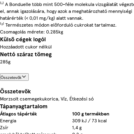
⁽¹⁾ A Bonduelle több mint 500-féle molekula vizsgálatát végezt
el, annak igazolására, hogy azok a meghatározható mennyiségi
határérték (< 0,01 mg/kg) alatt vannak.
⁽²⁾ Természetes módon előforduló cukrokat tartalmaz.
Csomagolás mérete: 0.285kg
Külső cégek logói
Hozzáadott cukor nélkül
Nettó száraz tömeg
285g
Összetevők
Összetevők
Morzsolt csemegekukorica, Víz, Étkezési só
Tápanyagtartalom
Átlagos tápérték
100 g termékben
Energia
309 kJ / 73 kcal
Zsír
1,4 g