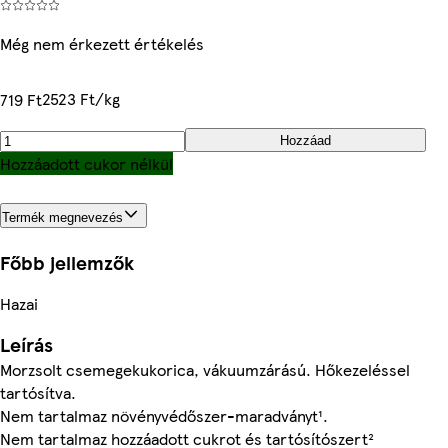
Még nem érkezett értékelés
2523 Ft/kg
719 Ft
Hozzáad
Hozzáadott cukor nélkül
Termék megnevezés
Főbb jellemzők
Hazai
Leírás
Morzsolt csemegekukorica, vákuumzárású. Hőkezeléssel
tartósítva.
Nem tartalmaz növényvédőszer-maradványt¹.
Nem tartalmaz hozzáadott cukrot és tartósítószert²