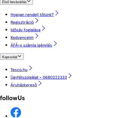
Első bevásárlás
Hogyan rendelj tőlünk?
Regisztráció
Idősáv foglalása
Kedvenceim
ÁFÁ-s számla igénylés
Kapcsolat
Tesco.hu
Ügyfélszolgálat - 0680222333
Áruházkereső
followUs