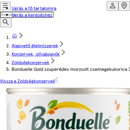
Ugrás a fő tartalomra
Ugrás a kereséshez
Alapvető élelmiszerek
Konzervek, olívabogyók
Zöldségkonzervek
Bonduelle Gold szuperédes morzsolt csemegekukorica 
Vissza a Zöldségkonzervek