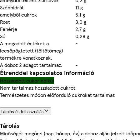
amelyből telített zsírsavak
0,2 g
Szénhidrát
11 g
amelyből cukrok
5,1 g
Rost
3,0 g
Fehérje
2,7 g
Só
0,28 g
A megadott értékek a
-
lecsöpögtetett (töltőtömeg)
termékre vonatkoznak.
A doboz 2 adagot tartalmaz.
-
Étrenddel kapcsolatos információ
Hozzáadott cukor nélkül
Nem tartalmaz hozzáadott cukrot
Természetes módon előforduló cukrokat tartalmaz
Tárolás és felhasználás
Tárolás
Minőségét megőrzi (nap, hónap, év) a doboz alján jelzett időpo