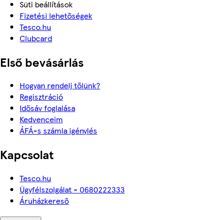
Süti beállítások
Fizetési lehetőségek
Tesco.hu
Clubcard
Első bevásárlás
Hogyan rendelj tőlünk?
Regisztráció
Idősáv foglalása
Kedvenceim
ÁFÁ-s számla igénylés
Kapcsolat
Tesco.hu
Ügyfélszolgálat - 0680222333
Áruházkereső