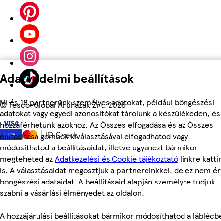
Adatvédelmi beállítások
Mi és 18 partnerünk személyes adatokat, például böngészési
©
Tesco-Global Áruházak Zrt. 2026
adatokat vagy egyedi azonosítókat tárolunk a készülékeden, és
hozzáférhetünk azokhoz. Az Összes elfogadása és az Összes
elutasítása gombok kiválasztásával elfogadhatod vagy
módosíthatod a beállításaidat, illetve ugyanezt bármikor
megteheted az
Adatkezelési és Cookie tájékoztató
linkre katti
is. A választásaidat megosztjuk a partnereinkkel, de ez nem éri
böngészési adataidat. A beállításaid alapján személyre tudjuk
szabni a vásárlási élményedet az oldalon.
A hozzájárulási beállításokat bármikor módosíthatod a láblécb