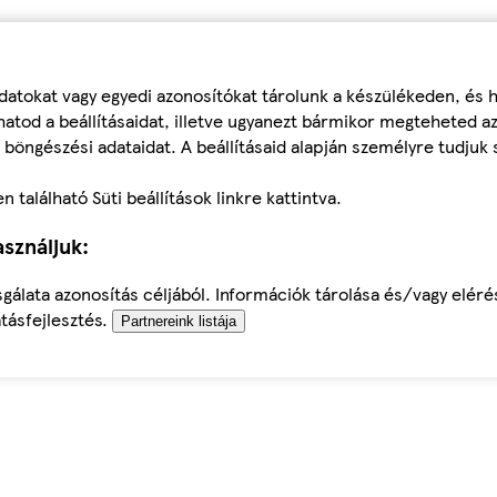
datokat vagy egyedi azonosítókat tárolunk a készülékeden, és
atod a beállításaidat, illetve ugyanezt bármikor megteheted a
 böngészési adataidat. A beállításaid alapján személyre tudjuk 
található Süti beállítások linkre kattintva.
sználjuk:
sgálata azonosítás céljából. Információk tárolása és/vagy elér
tásfejlesztés.
Partnereink listája