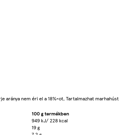
rje aránya nem éri el a 18%-ot, Tartalmazhat marhahúst
100 g termékben
949 kJ/ 228 kcal
19 g
7,2 g