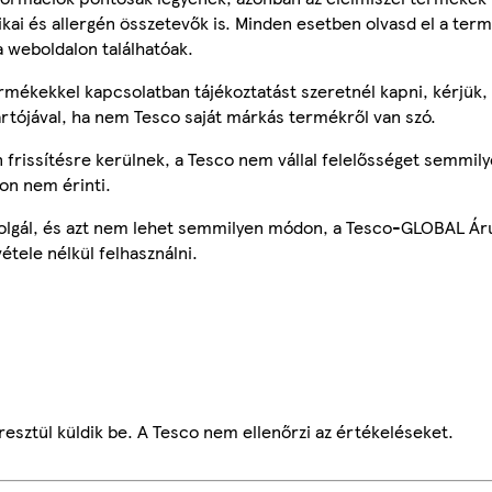
tikai és allergén összetevők is. Minden esetben olvasd el a ter
a weboldalon találhatóak.
mékekkel kapcsolatban tájékoztatást szeretnél kapni, kérjük, 
ártójával, ha nem Tesco saját márkás termékről van szó.
frissítésre kerülnek, a Tesco nem vállal felelősséget semmily
on nem érinti.
szolgál, és azt nem lehet semmilyen módon, a Tesco-GLOBAL Ár
étele nélkül felhasználni.
esztül küldik be. A Tesco nem ellenőrzi az értékeléseket.