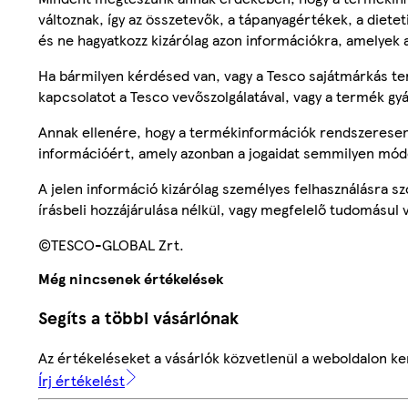
változnak, így az összetevők, a tápanyagértékek, a diete
és ne hagyatkozz kizárólag azon információkra, amelyek 
Ha bármilyen kérdésed van, vagy a Tesco sajátmárkás ter
kapcsolatot a Tesco vevőszolgálatával, vagy a termék gy
Annak ellenére, hogy a termékinformációk rendszeresen 
információért, amely azonban a jogaidat semmilyen mód
A jelen információ kizárólag személyes felhasználásra 
írásbeli hozzájárulása nélkül, vagy megfelelő tudomásul v
©TESCO-GLOBAL Zrt.
Még nincsenek értékelések
Segíts a többi vásárlónak
Az értékeléseket a vásárlók közvetlenül a weboldalon ker
Írj értékelést