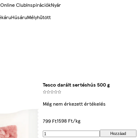
k
Online Club
Inspirációk
Nyár
ékáru
Húsáru
Mélyhűtött
Tesco darált sertéshús 500 g
Még nem érkezett értékelés
1598 Ft/kg
799 Ft
Hozzáad