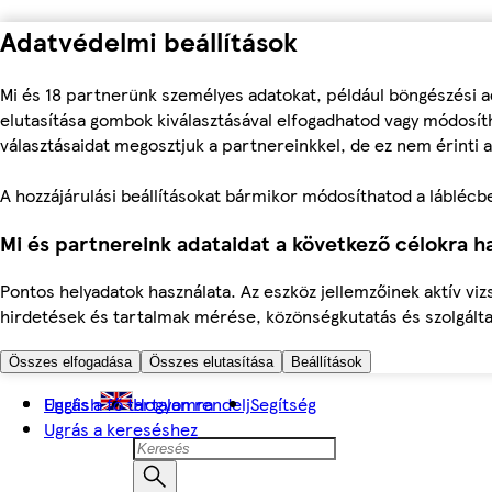
Adatvédelmi beállítások
Mi és 18 partnerünk személyes adatokat, például böngészési a
elutasítása gombok kiválasztásával elfogadhatod vagy módosíth
választásaidat megosztjuk a partnereinkkel, de ez nem érinti a
A hozzájárulási beállításokat bármikor módosíthatod a láblécben 
Mi és partnereink adataidat a következő célokra ha
Pontos helyadatok használata. Az eszköz jellemzőinek aktív viz
hirdetések és tartalmak mérése, közönségkutatás és szolgálta
Összes elfogadása
Összes elutasítása
Beállítások
Ugrás a fő tartalomra
English
Hogyan rendelj
Segítség
Ugrás a kereséshez