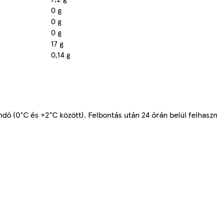
0 g
0 g
0 g
17 g
0,14 g
andó (0°C és +2°C között). Felbontás után 24 órán belül felhasz