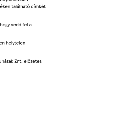
méken található címkét
hogy vedd fel a
en helytelen
uházak Zrt. előzetes