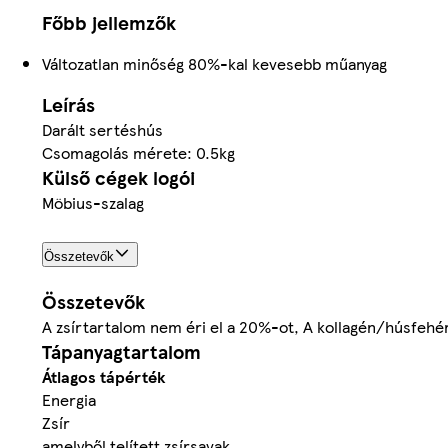
Főbb jellemzők
Változatlan minőség 80%-kal kevesebb műanyag
Leírás
Darált sertéshús
Csomagolás mérete: 0.5kg
Külső cégek logói
Möbius-szalag
Összetevők
Összetevők
A zsírtartalom nem éri el a 20%-ot, A kollagén/húsfehé
Tápanyagtartalom
Átlagos tápérték
Energia
Zsír
amelyből telített zsírsavak