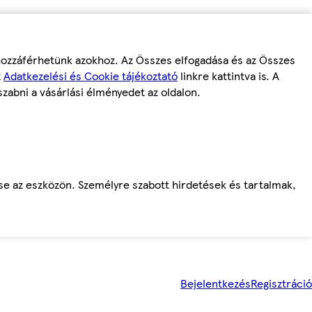
 hozzáférhetünk azokhoz. Az Összes elfogadása és az Összes
z
Adatkezelési és Cookie tájékoztató
linkre kattintva is. A
szabni a vásárlási élményedet az oldalon.
ése az eszközön. Személyre szabott hirdetések és tartalmak,
Bejelentkezés
Regisztráció