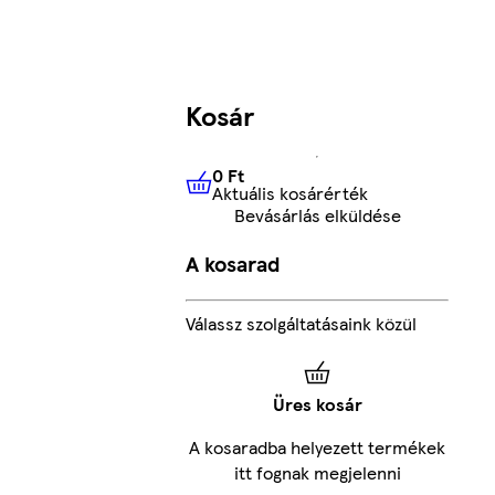
Kosár
0 Ft
Aktuális kosárérték
0 Ft
Aktuális kosárérték
Bevásárlás elküldése
A kosarad
Válassz szolgáltatásaink közül
Üres kosár
A kosaradba helyezett termékek
itt fognak megjelenni