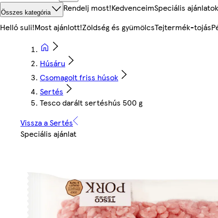
Rendelj most!
Kedvenceim
Speciális ajánlato
Összes kategória
Helló suli!
Most ajánlott!
Zöldség és gyümölcs
Tejtermék-tojás
P
Húsáru
Csomagolt friss húsok
Sertés
Tesco darált sertéshús 500 g
Vissza a Sertés
Speciális ajánlat