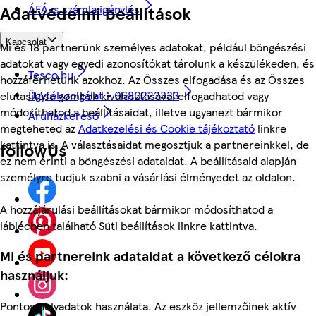
Adatvédelmi beállítások
ÁFÁ-s számla igénylés
Kapcsolat
Mi és 18 partnerünk személyes adatokat, például böngészési
adatokat vagy egyedi azonosítókat tárolunk a készülékeden, és
Tesco.hu
hozzáférhetünk azokhoz. Az Összes elfogadása és az Összes
Ügyfélszolgálat - 0680222333
elutasítása gombok kiválasztásával elfogadhatod vagy
módosíthatod a beállításaidat, illetve ugyanezt bármikor
Áruházkereső
megteheted az
Adatkezelési és Cookie tájékoztató
linkre
kattintva is. A választásaidat megosztjuk a partnereinkkel, de
followUs
ez nem érinti a böngészési adataidat. A beállításaid alapján
személyre tudjuk szabni a vásárlási élményedet az oldalon.
A hozzájárulási beállításokat bármikor módosíthatod a
láblécben található Süti beállítások linkre kattintva.
Mi és partnereink adataidat a következő célokra
használjuk:
Pontos helyadatok használata. Az eszköz jellemzőinek aktív