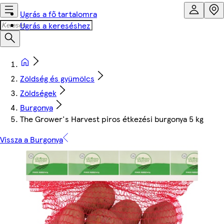
Ugrás a fő tartalomra
Ugrás a kereséshez
Zöldség és gyümölcs
Zöldségek
Burgonya
The Grower's Harvest piros étkezési burgonya 5 kg
Vissza a Burgonya