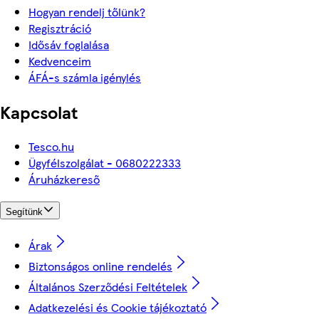
Hogyan rendelj tőlünk?
Regisztráció
Idősáv foglalása
Kedvenceim
ÁFÁ-s számla igénylés
Kapcsolat
Tesco.hu
Ügyfélszolgálat - 0680222333
Áruházkereső
Segítünk
Árak
Biztonságos online rendelés
Általános Szerződési Feltételek
Adatkezelési és Cookie tájékoztató