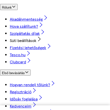
Rólunk
Akadálymentesség
Hova szállítunk?
Szolgáltatás díjak
Süti beállítások
Fizetési lehetőségek
Tesco.hu
Clubcard
Első bevásárlás
Hogyan rendelj tőlünk?
Regisztráció
Idősáv foglalása
Kedvenceim