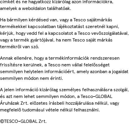
címkét és ne hagyatkozz kizárólag azon információkra,
amelyek a weboldalon találhatóak.
Ha bármilyen kérdésed van, vagy a Tesco sajátmárkás
termékekkel kapcsolatban tájékoztatást szeretnél kapni,
kérjük, hogy vedd fel a kapcsolatot a Tesco vevőszolgálatával,
vagy a termék gyártójával, ha nem Tesco saját márkás
termékről van szó.
Annak ellenére, hogy a termékinformációk rendszeresen
frissítésre kerülnek, a Tesco nem vállal felelősséget
semmilyen helytelen információért, amely azonban a jogaidat
semmilyen módon nem érinti.
A jelen információ kizárólag személyes felhasználásra szolgál,
és azt nem lehet semmilyen módon, a Tesco-GLOBAL
Áruházak Zrt. előzetes írásbeli hozzájárulása nélkül, vagy
megfelelő tudomásul vétele nélkül felhasználni.
©TESCO-GLOBAL Zrt.