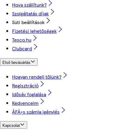
Hova szállítunk?
Szolgáltatás díjak
Süti beállítások
Fizetési lehetőségek
Tesco.hu
Clubcard
Első bevásárlás
Hogyan rendelj tőlünk?
Regisztráció
Idősáv foglalása
Kedvenceim
ÁFÁ-s számla igénylés
Kapcsolat