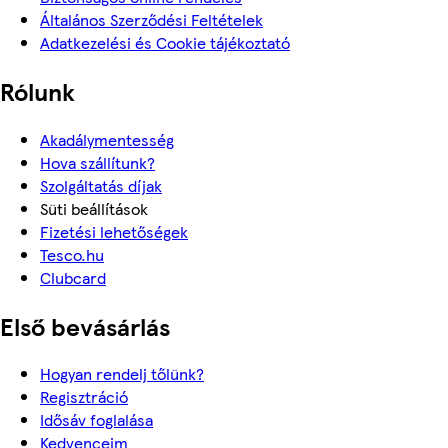
Általános Szerződési Feltételek
Adatkezelési és Cookie tájékoztató
Rólunk
Akadálymentesség
Hova szállítunk?
Szolgáltatás díjak
Süti beállítások
Fizetési lehetőségek
Tesco.hu
Clubcard
Első bevásárlás
Hogyan rendelj tőlünk?
Regisztráció
Idősáv foglalása
Kedvenceim