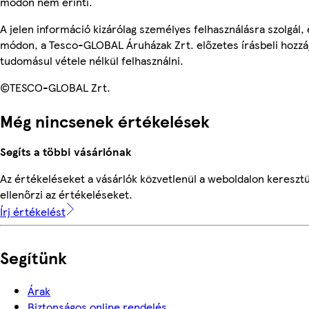
módon nem érinti.
A jelen információ kizárólag személyes felhasználásra szolgál
módon, a Tesco-GLOBAL Áruházak Zrt. előzetes írásbeli hozzáj
tudomásul vétele nélkül felhasználni.
©TESCO-GLOBAL Zrt.
Még nincsenek értékelések
Segíts a többi vásárlónak
Az értékeléseket a vásárlók közvetlenül a weboldalon keresztü
ellenőrzi az értékeléseket.
Írj értékelést
Segítünk
Árak
Biztonságos online rendelés