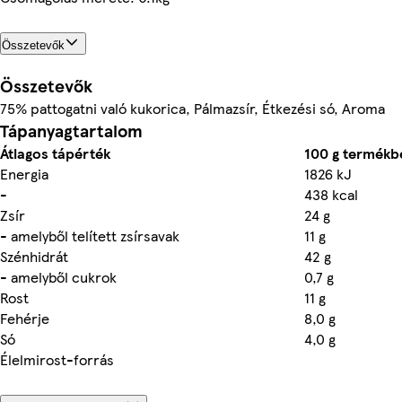
Összetevők
Összetevők
75% pattogatni való kukorica, Pálmazsír, Étkezési só, Aroma
Tápanyagtartalom
Átlagos tápérték
100 g termékb
Energia
1826 kJ
-
438 kcal
Zsír
24 g
- amelyből telített zsírsavak
11 g
Szénhidrát
42 g
- amelyből cukrok
0,7 g
Rost
11 g
Fehérje
8,0 g
Só
4,0 g
Élelmirost-forrás