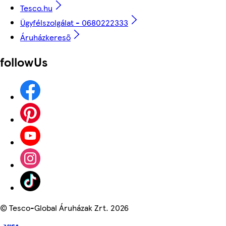
Tesco.hu
Ügyfélszolgálat - 0680222333
Áruházkereső
followUs
©
Tesco-Global Áruházak Zrt. 2026