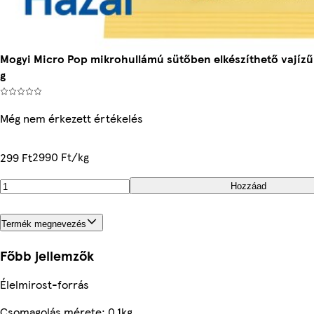
Mogyi Micro Pop mikrohullámú sütőben elkészíthető vajízű 
g
Még nem érkezett értékelés
2990 Ft/kg
299 Ft
Hozzáad
Termék megnevezés
Főbb jellemzők
Élelmirost-forrás
Csomagolás mérete: 0.1kg