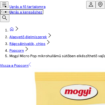
Ugrás a fő tartalomra
Ugrás a kereséshez
Alapvető élelmiszerek
Rágcsálnivalók, chips
Popcorn
Mogyi Micro Pop mikrohullámú sütőben elkészíthető vajíz
Vissza a Popcorn