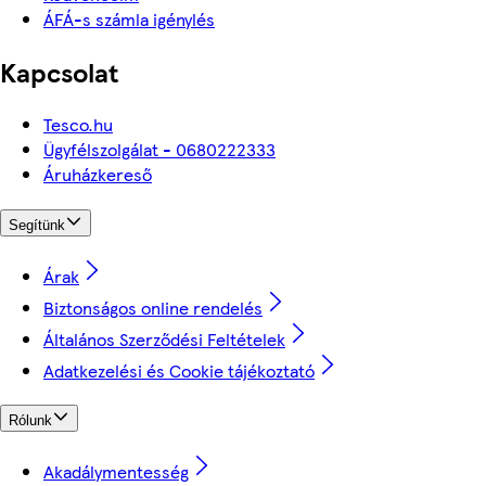
ÁFÁ-s számla igénylés
Kapcsolat
Tesco.hu
Ügyfélszolgálat - 0680222333
Áruházkereső
Segítünk
Árak
Biztonságos online rendelés
Általános Szerződési Feltételek
Adatkezelési és Cookie tájékoztató
Rólunk
Akadálymentesség