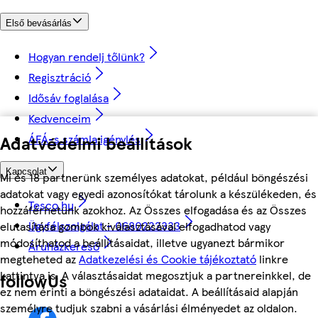
Első bevásárlás
Hogyan rendelj tőlünk?
Regisztráció
Idősáv foglalása
Kedvenceim
ÁFÁ-s számla igénylés
Adatvédelmi beállítások
Kapcsolat
Mi és 18 partnerünk személyes adatokat, például böngészési
adatokat vagy egyedi azonosítókat tárolunk a készülékeden, és
Tesco.hu
hozzáférhetünk azokhoz. Az Összes elfogadása és az Összes
Ügyfélszolgálat - 0680222333
elutasítása gombok kiválasztásával elfogadhatod vagy
módosíthatod a beállításaidat, illetve ugyanezt bármikor
Áruházkereső
megteheted az
Adatkezelési és Cookie tájékoztató
linkre
kattintva is. A választásaidat megosztjuk a partnereinkkel, de
followUs
ez nem érinti a böngészési adataidat. A beállításaid alapján
személyre tudjuk szabni a vásárlási élményedet az oldalon.