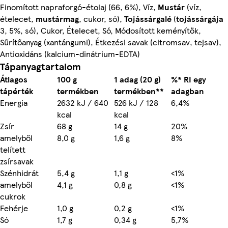
Finomított napraforgó-étolaj (66, 6%), Víz,
Mustár
(víz,
ételecet,
mustármag
, cukor, só),
Tojássárgalé
(
tojássárgája
3, 5%, só), Cukor, Ételecet, Só, Módosított keményítők,
Sűrítőanyag (xantángumi), Étkezési savak (citromsav, tejsav),
Antioxidáns (kalcium-dinátrium-EDTA)
Tápanyagtartalom
Átlagos
100 g
1 adag (20 g)
%* RI egy
tápérték
termékben
termékben**
adagban
Energia
2632 kJ / 640
526 kJ / 128
6,4%
kcal
kcal
Zsír
68 g
14 g
20%
amelyből
8,0 g
1,6 g
8%
telített
zsírsavak
Szénhidrát
5,4 g
1,1 g
<1%
amelyből
4,1 g
0,8 g
<1%
cukrok
Fehérje
1,0 g
0,2 g
<1%
Só
1,7 g
0,34 g
5,7%