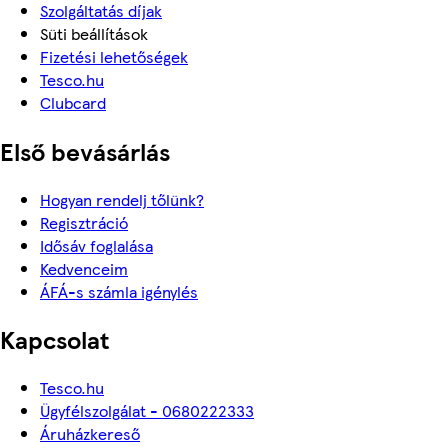
Szolgáltatás díjak
Süti beállítások
Fizetési lehetőségek
Tesco.hu
Clubcard
Első bevásárlás
Hogyan rendelj tőlünk?
Regisztráció
Idősáv foglalása
Kedvenceim
ÁFÁ-s számla igénylés
Kapcsolat
Tesco.hu
Ügyfélszolgálat - 0680222333
Áruházkereső