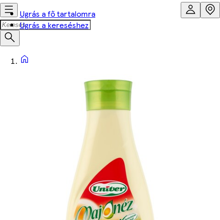
Ugrás a fő tartalomra
Ugrás a kereséshez