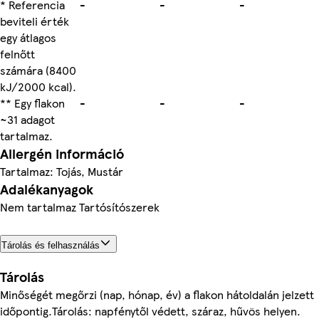
* Referencia
-
-
-
beviteli érték
egy átlagos
felnőtt
számára (8400
kJ/2000 kcal).
** Egy flakon
-
-
-
~31 adagot
tartalmaz.
Allergén információ
Tartalmaz: Tojás, Mustár
Adalékanyagok
Nem tartalmaz Tartósítószerek
Tárolás és felhasználás
Tárolás
Minőségét megőrzi (nap, hónap, év) a flakon hátoldalán jelzett
időpontig.Tárolás: napfénytől védett, száraz, hűvös helyen.