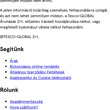
semmilyen módon nem érinti.
A jelen információ kizárólag személyes felhasználásra szolgál,
és azt nem lehet semmilyen módon, a Tesco-GLOBAL
Áruházak Zrt. előzetes írásbeli hozzájárulása nélkül, vagy
megfelelő tudomásul vétele nélkül felhasználni.
©TESCO-GLOBAL Zrt.
Segítünk
Árak
Biztonságos online rendelés
Általános Szerződési Feltételek
Adatkezelési és Cookie tájékoztató
Rólunk
Akadálymentesség
Hova szállítunk?