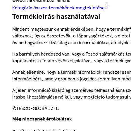
www.szarvasimozzarella.hu
Kategória összes termékének megtekintése
Termékleírás használatával
Mindent megteszünk annak érdekében, hogy a termékinf
változnak, így az összetevők, a tápanyagértékek, a diete
és ne hagyatkozz kizárólag azon információkra, amelyek 
Ha bármilyen kérdésed van, vagy a Tesco sajátmárkás ter
kapcsolatot a Tesco vevőszolgálatával, vagy a termék gy
Annak ellenére, hogy a termékinformációk rendszeresen 
információért, amely azonban a jogaidat semmilyen mód
A jelen információ kizárólag személyes felhasználásra 
írásbeli hozzájárulása nélkül, vagy megfelelő tudomásul v
©TESCO-GLOBAL Zrt.
Még nincsenek értékelések