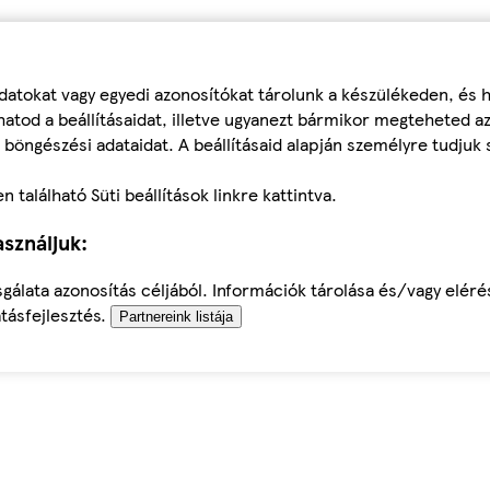
datokat vagy egyedi azonosítókat tárolunk a készülékeden, és
atod a beállításaidat, illetve ugyanezt bármikor megteheted a
 böngészési adataidat. A beállításaid alapján személyre tudjuk 
található Süti beállítások linkre kattintva.
sználjuk:
sgálata azonosítás céljából. Információk tárolása és/vagy elér
tásfejlesztés.
Partnereink listája