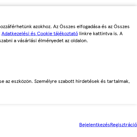
 hozzáférhetünk azokhoz. Az Összes elfogadása és az Összes
z
Adatkezelési és Cookie tájékoztató
linkre kattintva is. A
szabni a vásárlási élményedet az oldalon.
ése az eszközön. Személyre szabott hirdetések és tartalmak,
Bejelentkezés
Regisztráció