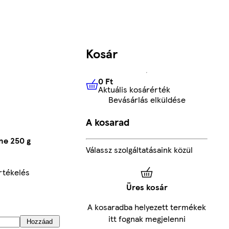
Kosár
0 Ft
Aktuális kosárérték
0 Ft
Aktuális kosárérték
Bevásárlás elküldése
A kosarad
ne 250 g
Válassz szolgáltatásaink közül
rtékelés
Üres kosár
A kosaradba helyezett termékek
itt fognak megjelenni
Hozzáad