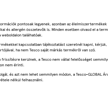
ormációk pontosak legyenek, azonban az élelmiszertermékek
tikai és allergén összetevők is. Minden esetben olvasd el a ter
a weboldalon találhatóak.
mékekkel kapcsolatban tájékoztatást szeretnél kapni, kérjük, 
ártójával, ha nem Tesco saját márkás termékről van szó.
frissítésre kerülnek, a Tesco nem vállal felelősséget semmily
on nem érinti.
szolgál, és azt nem lehet semmilyen módon, a Tesco-GLOBAL Ár
étele nélkül felhasználni.