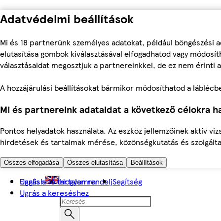
Adatvédelmi beállítások
Mi és 18 partnerünk személyes adatokat, például böngészési a
elutasítása gombok kiválasztásával elfogadhatod vagy módosíth
választásaidat megosztjuk a partnereinkkel, de ez nem érinti a
A hozzájárulási beállításokat bármikor módosíthatod a láblécben 
Mi és partnereink adataidat a következő célokra ha
Pontos helyadatok használata. Az eszköz jellemzőinek aktív viz
hirdetések és tartalmak mérése, közönségkutatás és szolgálta
Összes elfogadása
Összes elutasítása
Beállítások
Ugrás a fő tartalomra
English
Hogyan rendelj
Segítség
Ugrás a kereséshez