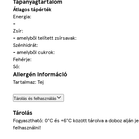
Tápanyagtartalom
Átlagos tápérték
Energia:
-
Zsír:
- amelyből telített zsírsavak:
Szénhidrát:
- amelyből cukrok:
Fehérje:
Só:
Allergén információ
Tartalmaz: Tej
Tárolás és felhasználás
Tárolás
Fogyasztható: 0°C és +6°C között tárolva a doboz alján je
felhasználni!