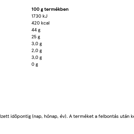
100 g termékben
1730 kJ
420 kcal
44 g
25 g
3,0 g
2,0 g
3,0 g
0 g
lzett időpontig (nap, hónap, év). A terméket a felbontás után k