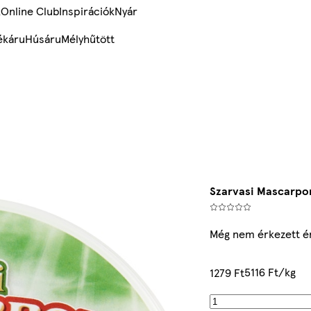
k
Online Club
Inspirációk
Nyár
ékáru
Húsáru
Mélyhűtött
Szarvasi Mascarpo
Még nem érkezett é
5116 Ft/kg
1279 Ft