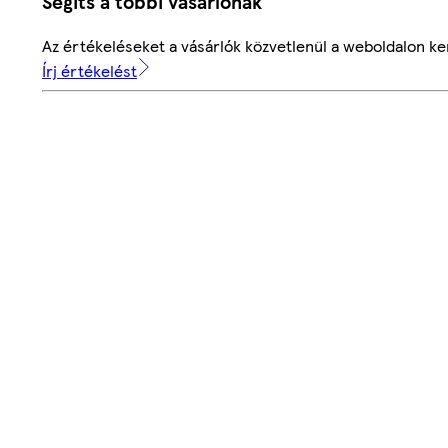
Segíts a többi vásárlónak
Az értékeléseket a vásárlók közvetlenül a weboldalon ker
Írj értékelést