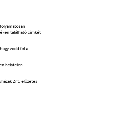
 folyamatosan
méken található címkét
hogy vedd fel a
en helytelen
uházak Zrt. előzetes