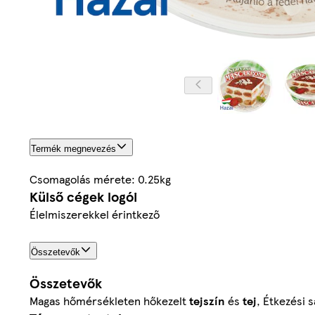
Termék megnevezés
Csomagolás mérete: 0.25kg
Külső cégek logói
Élelmiszerekkel érintkező
Összetevők
Összetevők
Magas hőmérsékleten hőkezelt
tejszín
és
tej
, Étkezési 