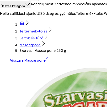
Rendelj most!
Kedvenceim
Speciális ajánlato
Összes kategória
Helló suli!
Most ajánlott!
Zöldség és gyümölcs
Tejtermék-tojás
P
Tejtermék-tojás
Sajtok és túró
Mascarpone
Szarvasi Mascarpone 250 g
Vissza a Mascarpone