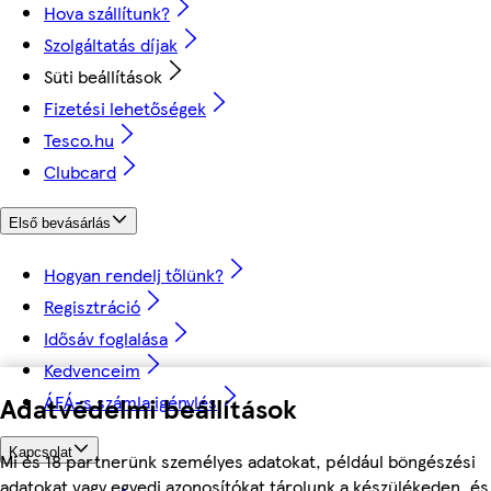
Hova szállítunk?
Szolgáltatás díjak
Süti beállítások
Fizetési lehetőségek
Tesco.hu
Clubcard
Első bevásárlás
Hogyan rendelj tőlünk?
Regisztráció
Idősáv foglalása
Kedvenceim
Adatvédelmi beállítások
ÁFÁ-s számla igénylés
Kapcsolat
Mi és 18 partnerünk személyes adatokat, például böngészési
adatokat vagy egyedi azonosítókat tárolunk a készülékeden, és