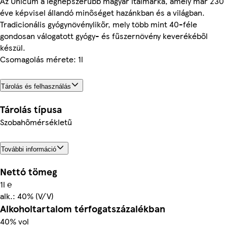
Az Unicum a legnépszerűbb magyar italmárka, amely már 230
éve képvisel állandó minőséget hazánkban és a világban.
Tradicionális gyógynövénylikőr, mely több mint 40-féle
gondosan válogatott gyógy- és fűszernövény keverékéből
készül.
Csomagolás mérete: 1l
Tárolás és felhasználás
Tárolás típusa
Szobahőmérsékletű
További információ
Nettó tömeg
1l ℮
alk.: 40% (V/V)
Alkoholtartalom térfogatszázalékban
40% vol