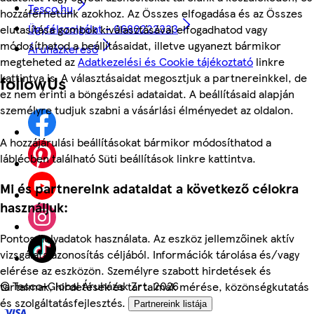
Tesco.hu
hozzáférhetünk azokhoz. Az Összes elfogadása és az Összes
Ügyfélszolgálat - 0680222333
elutasítása gombok kiválasztásával elfogadhatod vagy
módosíthatod a beállításaidat, illetve ugyanezt bármikor
Áruházkereső
megteheted az
Adatkezelési és Cookie tájékoztató
linkre
kattintva is. A választásaidat megosztjuk a partnereinkkel, de
followUs
ez nem érinti a böngészési adataidat. A beállításaid alapján
személyre tudjuk szabni a vásárlási élményedet az oldalon.
A hozzájárulási beállításokat bármikor módosíthatod a
láblécben található Süti beállítások linkre kattintva.
Mi és partnereink adataidat a következő célokra
használjuk:
Pontos helyadatok használata. Az eszköz jellemzőinek aktív
vizsgálata azonosítás céljából. Információk tárolása és/vagy
elérése az eszközön. Személyre szabott hirdetések és
©
Tesco-Global Áruházak Zrt. 2026
tartalmak, hirdetések és tartalmak mérése, közönségkutatás
és szolgáltatásfejlesztés.
Partnereink listája