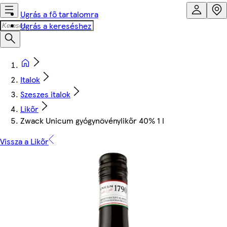
Ugrás a fő tartalomra
Ugrás a kereséshez
Italok
Szeszes italok
Likőr
Zwack Unicum gyógynövénylikőr 40% 1 l
Vissza a Likőr