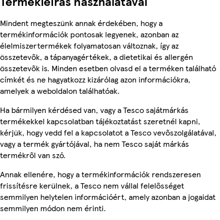
Termékleírás használatával
Mindent megteszünk annak érdekében, hogy a
termékinformációk pontosak legyenek, azonban az
élelmiszertermékek folyamatosan változnak, így az
összetevők, a tápanyagértékek, a dietetikai és allergén
összetevők is. Minden esetben olvasd el a terméken található
címkét és ne hagyatkozz kizárólag azon információkra,
amelyek a weboldalon találhatóak.
Ha bármilyen kérdésed van, vagy a Tesco sajátmárkás
termékekkel kapcsolatban tájékoztatást szeretnél kapni,
kérjük, hogy vedd fel a kapcsolatot a Tesco vevőszolgálatával,
vagy a termék gyártójával, ha nem Tesco saját márkás
termékről van szó.
Annak ellenére, hogy a termékinformációk rendszeresen
frissítésre kerülnek, a Tesco nem vállal felelősséget
semmilyen helytelen információért, amely azonban a jogaidat
semmilyen módon nem érinti.