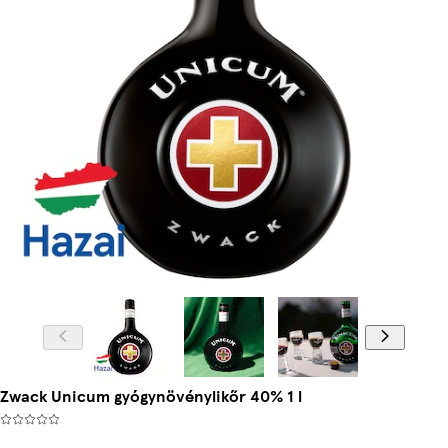
Zwack Unicum gyógynövénylikőr 40% 1 l