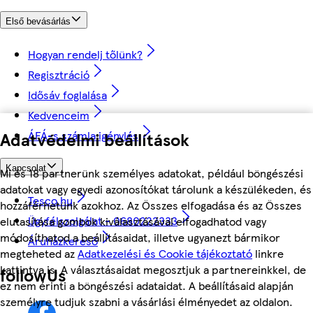
Első bevásárlás
Hogyan rendelj tőlünk?
Regisztráció
Idősáv foglalása
Kedvenceim
Adatvédelmi beállítások
ÁFÁ-s számla igénylés
Kapcsolat
Mi és 18 partnerünk személyes adatokat, például böngészési
adatokat vagy egyedi azonosítókat tárolunk a készülékeden, és
Tesco.hu
hozzáférhetünk azokhoz. Az Összes elfogadása és az Összes
Ügyfélszolgálat - 0680222333
elutasítása gombok kiválasztásával elfogadhatod vagy
módosíthatod a beállításaidat, illetve ugyanezt bármikor
Áruházkereső
megteheted az
Adatkezelési és Cookie tájékoztató
linkre
kattintva is. A választásaidat megosztjuk a partnereinkkel, de
followUs
ez nem érinti a böngészési adataidat. A beállításaid alapján
személyre tudjuk szabni a vásárlási élményedet az oldalon.