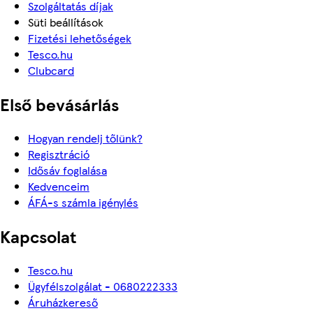
Szolgáltatás díjak
Süti beállítások
Fizetési lehetőségek
Tesco.hu
Clubcard
Első bevásárlás
Hogyan rendelj tőlünk?
Regisztráció
Idősáv foglalása
Kedvenceim
ÁFÁ-s számla igénylés
Kapcsolat
Tesco.hu
Ügyfélszolgálat - 0680222333
Áruházkereső