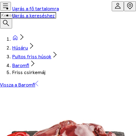
Ugrás a fő tartalomra
Ugrás a kereséshez
Húsáru
Pultos friss húsok
Baromfi
Friss csirkemáj
Vissza a Baromfi