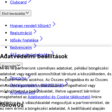
Clubcard
Első bevásárlás
Hogyan rendelj tőlünk?
Regisztráció
Idősáv foglalása
Kedvenceim
Adatvédelmi beállítások
ÁFÁ-s számla igénylés
Kapcsolat
Mi és 18 partnerünk személyes adatokat, például böngészési
adatokat vagy egyedi azonosítókat tárolunk a készülékeden, és
Tesco.hu
hozzáférhetünk azokhoz. Az Összes elfogadása és az Összes
Ügyfélszolgálat - 0680222333
elutasítása gombok kiválasztásával elfogadhatod vagy
módosíthatod a beállításaidat, illetve ugyanezt bármikor
Áruházkereső
megteheted az
Adatkezelési és Cookie tájékoztató
linkre
kattintva is. A választásaidat megosztjuk a partnereinkkel, de
followUs
ez nem érinti a böngészési adataidat. A beállításaid alapján