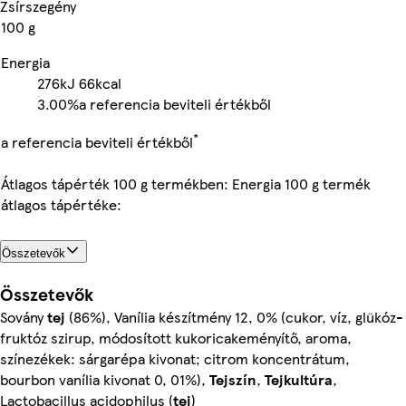
Zsírszegény
100 g
Energia
276kJ
66kcal
3.00%
a referencia beviteli értékből
*
a referencia beviteli értékből
Átlagos tápérték 100 g termékben: Energia 100 g termék
átlagos tápértéke:
Összetevők
Összetevők
Sovány
tej
(86%), Vanília készítmény 12, 0% (cukor, víz, glükóz-
fruktóz szirup, módosított kukoricakeményítő, aroma,
színezékek: sárgarépa kivonat; citrom koncentrátum,
bourbon vanília kivonat 0, 01%),
Tejszín
,
Tejkultúra
,
Lactobacillus acidophilus (
tej
)