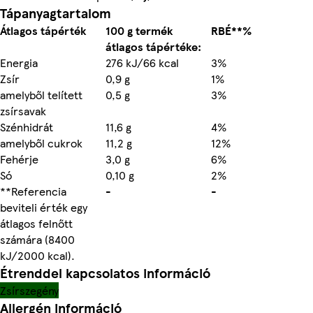
Tápanyagtartalom
Átlagos tápérték
100 g termék
RBÉ**%
átlagos tápértéke:
Energia
276 kJ/66 kcal
3%
Zsír
0,9 g
1%
amelyből telített
0,5 g
3%
zsírsavak
Szénhidrát
11,6 g
4%
amelyből cukrok
11,2 g
12%
Fehérje
3,0 g
6%
Só
0,10 g
2%
**Referencia
-
-
beviteli érték egy
átlagos felnőtt
számára (8400
kJ/2000 kcal).
Étrenddel kapcsolatos információ
Zsírszegény
Allergén információ