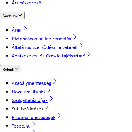
Áruházkereső
Segítünk
Árak
Biztonságos online rendelés
Általános Szerződési Feltételek
Adatkezelési és Cookie tájékoztató
Rólunk
Akadálymentesség
Hova szállítunk?
Szolgáltatás díjak
Süti beállítások
Fizetési lehetőségek
Tesco.hu