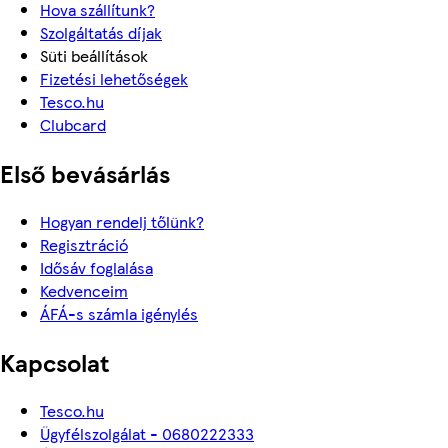
Hova szállítunk?
Szolgáltatás díjak
Süti beállítások
Fizetési lehetőségek
Tesco.hu
Clubcard
Első bevásárlás
Hogyan rendelj tőlünk?
Regisztráció
Idősáv foglalása
Kedvenceim
ÁFÁ-s számla igénylés
Kapcsolat
Tesco.hu
Ügyfélszolgálat - 0680222333