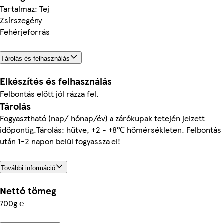
Tartalmaz: Tej
Zsírszegény
Fehérjeforrás
Tárolás és felhasználás
Elkészítés és felhasználás
Felbontás előtt jól rázza fel.
Tárolás
Fogyasztható (nap/ hónap/év) a zárókupak tetején jelzett
időpontig.Tárolás: hűtve, +2 - +8℃ hőmérsékleten. Felbontás
után 1-2 napon belül fogyassza el!
További információ
Nettó tömeg
700g ℮