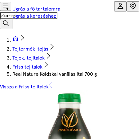
Ugrás a fő tartalomra
Ugrás a kereséshez
Tejtermék-tojás
Tejek, tejitalok
Friss tejitalok
Real Nature Koldskal vaníliás ital 700 g
Vissza a Friss tejitalok