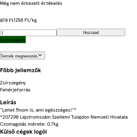
Még nem érkezett értékelés
1256 Ft/kg
879 Ft
Hozzáad
Zsírszegény
Termék megnevezés
Főbb jellemzők
Zsírszegény
Fehérjeforrás
Leírás
"Lehet finom is, ami egészséges!"*
*207298 Lajstromszám Szellemi Tulajdon Nemzeti Hivatala
Csomagolás mérete: 0.7kg
Külső cégek logói