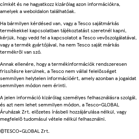
címkét és ne hagyatkozz kizárólag azon információkra,
amelyek a weboldalon találhatóak.
Ha bármilyen kérdésed van, vagy a Tesco sajátmárkás
termékekkel kapcsolatban tájékoztatást szeretnél kapni,
kérjük, hogy vedd fel a kapcsolatot a Tesco vevőszolgálatával,
vagy a termék gyártójával, ha nem Tesco saját márkás
termékről van szó.
Annak ellenére, hogy a termékinformációk rendszeresen
frissítésre kerülnek, a Tesco nem vállal felelősséget
semmilyen helytelen információért, amely azonban a jogaidat
semmilyen módon nem érinti.
A jelen információ kizárólag személyes felhasználásra szolgál,
és azt nem lehet semmilyen módon, a Tesco-GLOBAL
Áruházak Zrt. előzetes írásbeli hozzájárulása nélkül, vagy
megfelelő tudomásul vétele nélkül felhasználni.
©TESCO-GLOBAL Zrt.