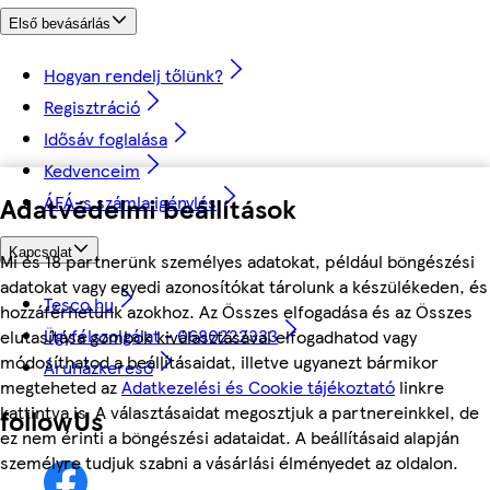
Első bevásárlás
Hogyan rendelj tőlünk?
Regisztráció
Idősáv foglalása
Kedvenceim
ÁFÁ-s számla igénylés
Adatvédelmi beállítások
Kapcsolat
Mi és 18 partnerünk személyes adatokat, például böngészési
adatokat vagy egyedi azonosítókat tárolunk a készülékeden, és
Tesco.hu
hozzáférhetünk azokhoz. Az Összes elfogadása és az Összes
Ügyfélszolgálat - 0680222333
elutasítása gombok kiválasztásával elfogadhatod vagy
módosíthatod a beállításaidat, illetve ugyanezt bármikor
Áruházkereső
megteheted az
Adatkezelési és Cookie tájékoztató
linkre
kattintva is. A választásaidat megosztjuk a partnereinkkel, de
followUs
ez nem érinti a böngészési adataidat. A beállításaid alapján
személyre tudjuk szabni a vásárlási élményedet az oldalon.