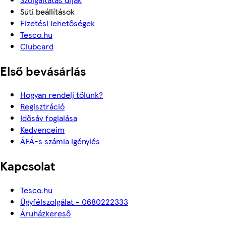
Süti beállítások
Fizetési lehetőségek
Tesco.hu
Clubcard
Első bevásárlás
Hogyan rendelj tőlünk?
Regisztráció
Idősáv foglalása
Kedvenceim
ÁFÁ-s számla igénylés
Kapcsolat
Tesco.hu
Ügyfélszolgálat - 0680222333
Áruházkereső