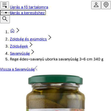
Ugrás a fő tartalomra
Ugrás a kereséshez
Zöldség és gyümölcs
Zöldségek
Savanyúság
Rege édes-savanyú uborka savanyúság 3-6 cm 340 g
Vissza a Savanyúság