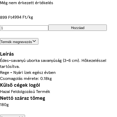
Még nem érkezett értékelés
4994 Ft/kg
899 Ft
Hozzáad
Termék megnevezés
Leírás
Édes-savanyú uborka savanyúság {3-6 cm}. Hőkezeléssel
tartósítva.
Rege - Nyári ízek egész évben
Csomagolás mérete: 0.18kg
Külső cégek logói
Hazai Feldolgozású Termék
Nettó száraz tömeg
180g