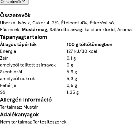
Összetevők
Összetevők
Uborka, Ivóvíz, Cukor 4, 2%, Ételecet 4%, Étkezési só,
Fűszerek,
Mustármag
, Szilárdító anyag: kalcium klorid, Aroma
Tápanyagtartalom
Átlagos tápérték
100 g töltőtömegben
Energia
127 kJ/30 kcal
Zsír
0,1 g
amelyből telített zsírsavak
0 g
Szénhidrát
5,9 g
amelyből cukrok
5,3 g
Fehérje
0,5 g
Só
1,35 g
Allergén információ
Tartalmaz: Mustár
Adalékanyagok
Nem tartalmaz Tartósítószerek