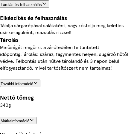
Tárolás és felhasználás
Elkészítés és felhasználás
Tálalja sárgarépával salátaként, vagy kóstolja meg keleties
csirkeraguként, mazsolás rizzsel!
Tárolás
Minőségét megőrzi: a zárófedélen feltüntetett
időpontig.Tárolás: száraz, fagymentes helyen, sugárzó hőtől
védve. Felbontás után hűtve tárolandó és 3 napon belül
elfogyasztandó, mivel tartósítószert nem tartalmaz!
További információ
Nettó tömeg
340g
Márkainformáció