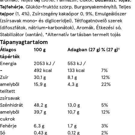
Tejfehérje
, Glükóz-fruktóz szörp, Burgonyakeményítő, Teljes
tejpor
(1, 4%), Zsírszegény kakaópor 0, 9%, Emulgeálószer
(zsírsavak mono- és digliceridjei), Tétfogatnövelő szerek
(difoszfátok, nátrium-karbonátok), Aromák, Étkezési só,
Stabilizátor (xantán), *Alternatív tartásban termelt tojás
Tápanyagtartalom
Átlagos
100 g
Adagban (27 g)
% (27 g)¹
tápérték
Energia
2053 kJ /
553 kJ /
-
492 kcal
133 kcal
7%
Zsír
30,1 g
8,1 g
12%
amelyből
15,9 g
4,3 g
22%
telített
zsírsavak
Szénhidrát
48,2 g
13,0 g
5%
amelyből
39,7 g
10,7 g
12%
cukrok
Fehérje
6,3 g
1,7 g
3%
Só
0,43 g
0,12 g
2%