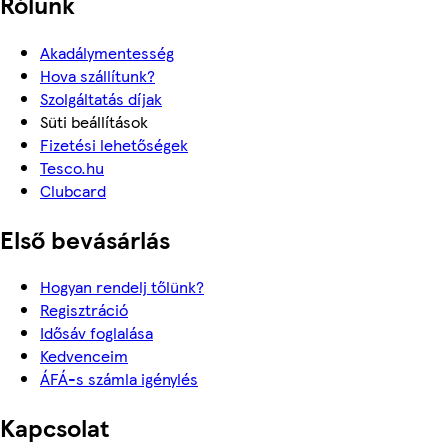
Rólunk
Akadálymentesség
Hova szállítunk?
Szolgáltatás díjak
Süti beállítások
Fizetési lehetőségek
Tesco.hu
Clubcard
Első bevásárlás
Hogyan rendelj tőlünk?
Regisztráció
Idősáv foglalása
Kedvenceim
ÁFÁ-s számla igénylés
Kapcsolat