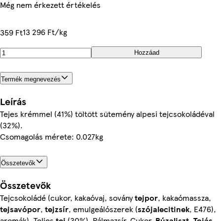
Még nem érkezett értékelés
13 296 Ft/kg
359 Ft
Hozzáad
Termék megnevezés
Leírás
Tejes krémmel (41%) töltött sütemény alpesi tejcsokoládéval
(32%).
Csomagolás mérete: 0.027kg
Összetevők
Összetevők
Tejcsokoládé (cukor, kakaóvaj, sovány
tejpor
, kakaómassza,
tejsavópor
,
tejzsír
, emulgeálószerek (
szójalecitinek
, E476),
aromák), Teljes
tej
(30%), Pálmazsír, Cukor,
Búzaliszt
,
Tojás
,