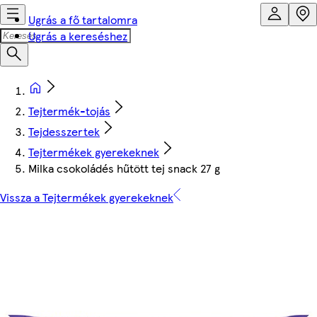
Ugrás a fő tartalomra
Ugrás a kereséshez
Tejtermék-tojás
Tejdesszertek
Tejtermékek gyerekeknek
Milka csokoládés hűtött tej snack 27 g
Vissza a Tejtermékek gyerekeknek