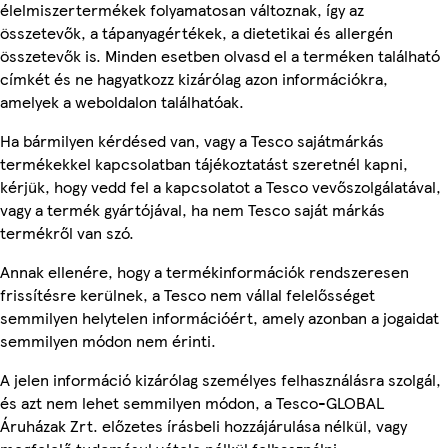
élelmiszertermékek folyamatosan változnak, így az
összetevők, a tápanyagértékek, a dietetikai és allergén
összetevők is. Minden esetben olvasd el a terméken található
címkét és ne hagyatkozz kizárólag azon információkra,
amelyek a weboldalon találhatóak.
Ha bármilyen kérdésed van, vagy a Tesco sajátmárkás
termékekkel kapcsolatban tájékoztatást szeretnél kapni,
kérjük, hogy vedd fel a kapcsolatot a Tesco vevőszolgálatával,
vagy a termék gyártójával, ha nem Tesco saját márkás
termékről van szó.
Annak ellenére, hogy a termékinformációk rendszeresen
frissítésre kerülnek, a Tesco nem vállal felelősséget
semmilyen helytelen információért, amely azonban a jogaidat
semmilyen módon nem érinti.
A jelen információ kizárólag személyes felhasználásra szolgál,
és azt nem lehet semmilyen módon, a Tesco-GLOBAL
Áruházak Zrt. előzetes írásbeli hozzájárulása nélkül, vagy