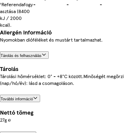
¹Referendafogy
-
-
-
asztása (8400
kJ / 2000
kcal).
Allergén információ
Nyomokban dióféléket és mustárt tartalmazhat.
Tárolás és felhasználás
Tárolás
Tárolási hőmérséklet: 0° - +8°C között.Minőségét megőrzi
(nap/hó/év): lásd a csomagoláson.
További információ
Nettó tömeg
27g ℮