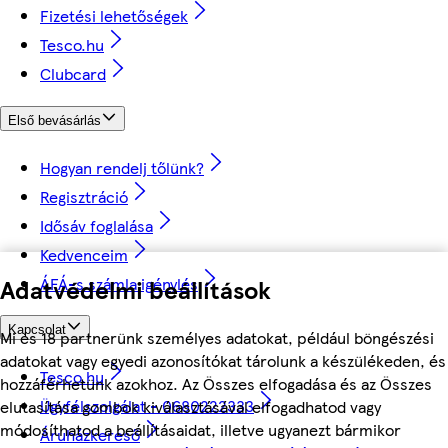
Fizetési lehetőségek
Tesco.hu
Clubcard
Első bevásárlás
Hogyan rendelj tőlünk?
Regisztráció
Idősáv foglalása
Kedvenceim
ÁFÁ-s számla igénylés
Adatvédelmi beállítások
Kapcsolat
Mi és 18 partnerünk személyes adatokat, például böngészési
adatokat vagy egyedi azonosítókat tárolunk a készülékeden, és
Tesco.hu
hozzáférhetünk azokhoz. Az Összes elfogadása és az Összes
Ügyfélszolgálat - 0680222333
elutasítása gombok kiválasztásával elfogadhatod vagy
módosíthatod a beállításaidat, illetve ugyanezt bármikor
Áruházkereső