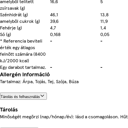
amelyből telített
16,6
5
zsírsavak (g)
Szénhidrát (g)
46,1
13,8
amelyből cukrok (g)
39,6
11,9
Fehérje (g)
4,7
1,4
Só (g)
0,168
0,05
* Referencia beviteli
-
-
érték egy átlagos
felnőtt számára (8400
kJ/2000 kcal)
Egy darabot tartalmaz.
-
-
Allergén információ
Tartalmaz: Árpa, Tojás, Tej, Szója, Búza
Tárolás és felhasználás
Tárolás
Minőségét megőrzi (nap/hónap/év): lásd a csomagoláson. Hűtv