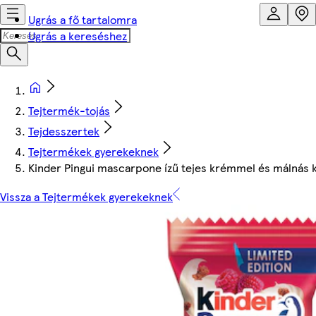
Ugrás a fő tartalomra
Ugrás a kereséshez
Tejtermék-tojás
Tejdesszertek
Tejtermékek gyerekeknek
Kinder Pingui mascarpone ízű tejes krémmel és málnás k
Vissza a Tejtermékek gyerekeknek