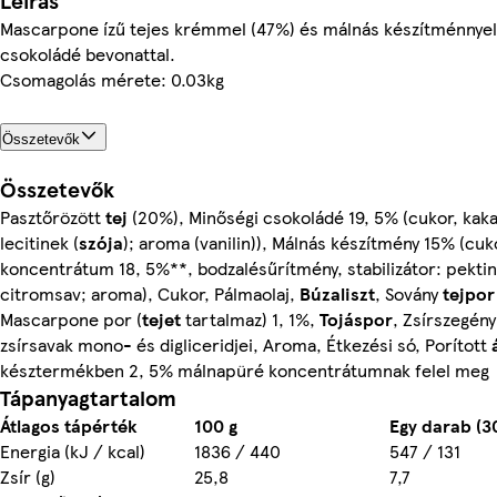
Leírás
Mascarpone ízű tejes krémmel (47%) és málnás készítménnyel 
csokoládé bevonattal.
Csomagolás mérete: 0.03kg
Összetevők
Összetevők
Pasztőrözött
tej
(20%), Minőségi csokoládé 19, 5% (cukor, kak
lecitinek (
szója
); aroma (vanilin)), Málnás készítmény 15% (cu
koncentrátum 18, 5%**, bodzalésűrítmény, stabilizátor: pektin
citromsav; aroma), Cukor, Pálmaolaj,
Búzaliszt
, Sovány
tejpor
Mascarpone por (
tejet
tartalmaz) 1, 1%,
Tojáspor
, Zsírszegény
zsírsavak mono- és digliceridjei, Aroma, Étkezési só, Porított
késztermékben 2, 5% málnapüré koncentrátumnak felel meg
Tápanyagtartalom
Átlagos tápérték
100 g
Egy darab (30
Energia (kJ / kcal)
1836 / 440
547 / 131
Zsír (g)
25,8
7,7