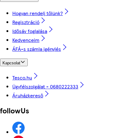
Hogyan rendelj tőlünk?
Regisztráció
Idősáv foglalása
Kedvenceim
ÁFÁ-s számla igénylés
Kapcsolat
Tesco.hu
Ügyfélszolgálat - 0680222333
Áruházkereső
followUs