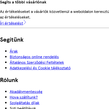
Segíts a többi vásárlónak
Az értékeléseket a vásárlók közvetlenül a weboldalon keresztü
az értékeléseket.
Írj értékelést
Segítünk
Árak
Biztonságos online rendelés
Általános Szerződési Feltételek
Adatkezelési és Cookie tájékoztató
Rólunk
Akadálymentesség
Hova szállítunk?
Szolgáltatás díjak
Süti beállítások