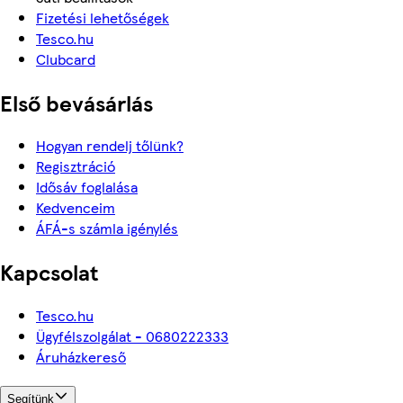
Fizetési lehetőségek
Tesco.hu
Clubcard
Első bevásárlás
Hogyan rendelj tőlünk?
Regisztráció
Idősáv foglalása
Kedvenceim
ÁFÁ-s számla igénylés
Kapcsolat
Tesco.hu
Ügyfélszolgálat - 0680222333
Áruházkereső
Segítünk