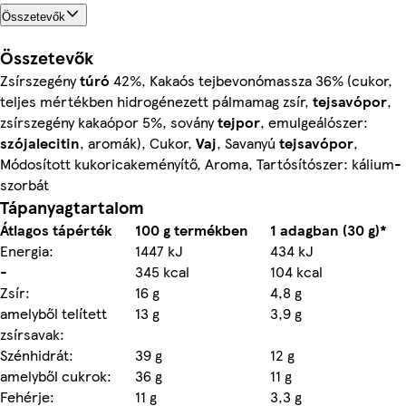
Összetevők
Összetevők
Zsírszegény
túró
42%, Kakaós tejbevonómassza 36% (cukor,
teljes mértékben hidrogénezett pálmamag zsír,
tejsavópor
,
zsírszegény kakaópor 5%, sovány
tejpor
, emulgeálószer:
szójalecitin
, aromák), Cukor,
Vaj
, Savanyú
tejsavópor
,
Módosított kukoricakeményítő, Aroma, Tartósítószer: kálium-
szorbát
Tápanyagtartalom
Átlagos tápérték
100 g termékben
1 adagban (30 g)*
Energia:
1447 kJ
434 kJ
-
345 kcal
104 kcal
Zsír:
16 g
4,8 g
amelyből telített
13 g
3,9 g
zsírsavak:
Szénhidrát:
39 g
12 g
amelyből cukrok:
36 g
11 g
Fehérje:
11 g
3,3 g