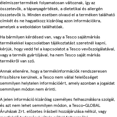
élelmiszertermékek folyamatosan változnak, így az
összetevők, a tápanyagértékek, a dietetikai és allergén
összetevők is. Minden esetben olvasd el a terméken található
címkét és ne hagyatkozz kizárólag azon információkra,
amelyek a weboldalon találhatóak.
Ha bármilyen kérdésed van, vagy a Tesco sajátmárkás
termékekkel kapcsolatban tájékoztatást szeretnél kapni,
kérjük, hogy vedd fel a kapcsolatot a Tesco vevőszolgálatával,
vagy a termék gyártójával, ha nem Tesco saját márkás
termékről van szó.
Annak ellenére, hogy a termékinformációk rendszeresen
frissítésre kerülnek, a Tesco nem vállal felelősséget
semmilyen helytelen információért, amely azonban a jogaidat
semmilyen módon nem érinti.
A jelen információ kizárólag személyes felhasználásra szolgál,
és azt nem lehet semmilyen módon, a Tesco-GLOBAL
Áruházak Zrt. előzetes írásbeli hozzájárulása nélkül, vagy