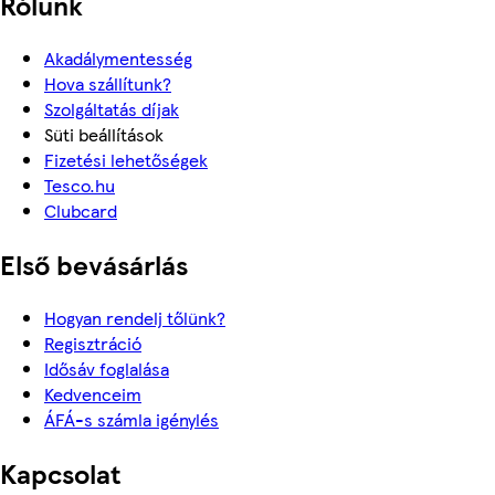
Rólunk
Akadálymentesség
Hova szállítunk?
Szolgáltatás díjak
Süti beállítások
Fizetési lehetőségek
Tesco.hu
Clubcard
Első bevásárlás
Hogyan rendelj tőlünk?
Regisztráció
Idősáv foglalása
Kedvenceim
ÁFÁ-s számla igénylés
Kapcsolat