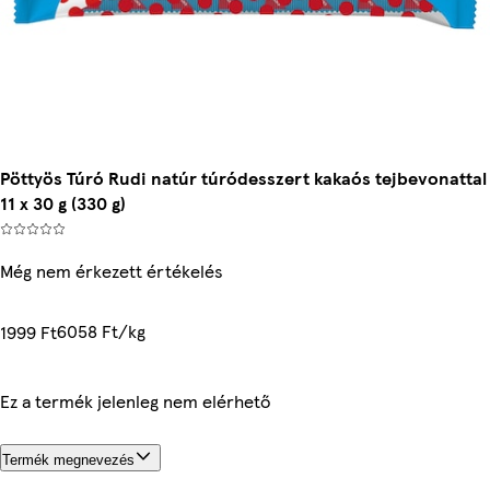
Pöttyös Túró Rudi natúr túródesszert kakaós tejbevonattal
11 x 30 g (330 g)
Még nem érkezett értékelés
6058 Ft/kg
1999 Ft
Ez a termék jelenleg nem elérhető
Termék megnevezés