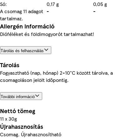
Só:
0,17 g
0,05 g
A csomag 11 adagot
-
-
tartalmaz.
Allergén információ
Dióféléket és földimogyorót tartalmazhat!
Tárolás és felhasználás
Tárolás
Fogyasztható (nap, hónap) 2-10°C között tárolva, a
csomagoláson jelölt időpontig.
További információ
Nettó tömeg
11 x 30g
Újrahasznosítás
Csomag. Újrahasznosítható