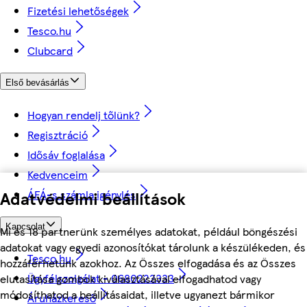
Fizetési lehetőségek
Tesco.hu
Clubcard
Első bevásárlás
Hogyan rendelj tőlünk?
Regisztráció
Idősáv foglalása
Kedvenceim
Adatvédelmi beállítások
ÁFÁ-s számla igénylés
Kapcsolat
Mi és 18 partnerünk személyes adatokat, például böngészési
adatokat vagy egyedi azonosítókat tárolunk a készülékeden, és
Tesco.hu
hozzáférhetünk azokhoz. Az Összes elfogadása és az Összes
Ügyfélszolgálat - 0680222333
elutasítása gombok kiválasztásával elfogadhatod vagy
módosíthatod a beállításaidat, illetve ugyanezt bármikor
Áruházkereső