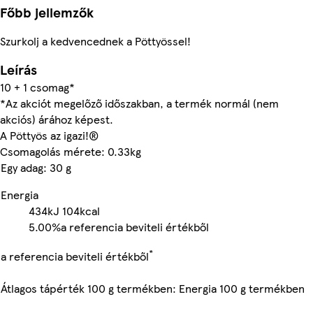
Főbb jellemzők
Szurkolj a kedvencednek a Pöttyössel!
Leírás
10 + 1 csomag*
*Az akciót megelőző időszakban, a termék normál (nem
akciós) árához képest.
A Pöttyös az igazi!®
Csomagolás mérete: 0.33kg
Egy adag: 30 g
Energia
434kJ
104kcal
5.00%
a referencia beviteli értékből
*
a referencia beviteli értékből
Átlagos tápérték 100 g termékben: Energia 100 g termékben