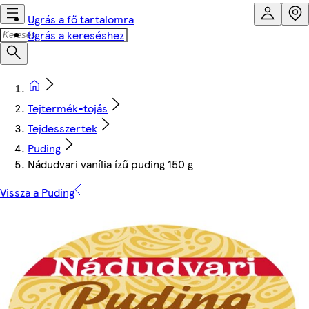
Ugrás a fő tartalomra
Ugrás a kereséshez
Tejtermék-tojás
Tejdesszertek
Puding
Nádudvari vanília ízű puding 150 g
Vissza a Puding