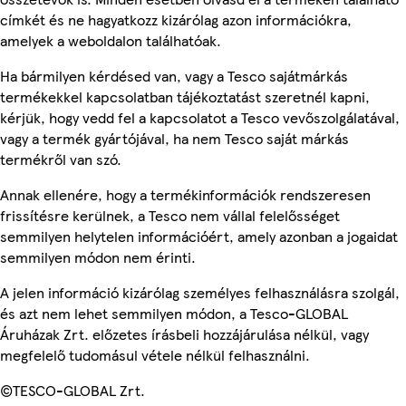
címkét és ne hagyatkozz kizárólag azon információkra,
amelyek a weboldalon találhatóak.
Ha bármilyen kérdésed van, vagy a Tesco sajátmárkás
termékekkel kapcsolatban tájékoztatást szeretnél kapni,
kérjük, hogy vedd fel a kapcsolatot a Tesco vevőszolgálatával,
vagy a termék gyártójával, ha nem Tesco saját márkás
termékről van szó.
Annak ellenére, hogy a termékinformációk rendszeresen
frissítésre kerülnek, a Tesco nem vállal felelősséget
semmilyen helytelen információért, amely azonban a jogaidat
semmilyen módon nem érinti.
A jelen információ kizárólag személyes felhasználásra szolgál,
és azt nem lehet semmilyen módon, a Tesco-GLOBAL
Áruházak Zrt. előzetes írásbeli hozzájárulása nélkül, vagy
megfelelő tudomásul vétele nélkül felhasználni.
©TESCO-GLOBAL Zrt.