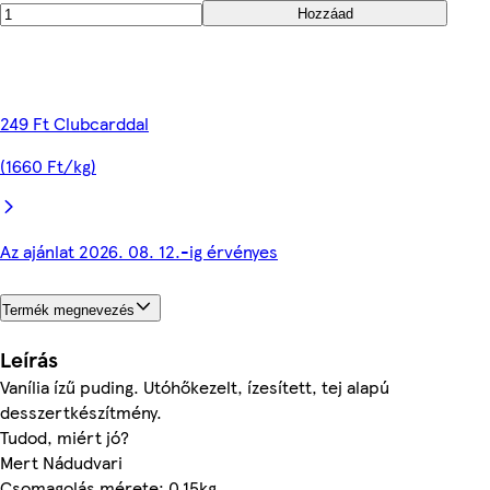
Hozzáad
249 Ft Clubcarddal
(1660 Ft/kg)
Az ajánlat 2026. 08. 12.-ig érvényes
Termék megnevezés
Leírás
Vanília ízű puding. Utóhőkezelt, ízesített, tej alapú
desszertkészítmény.
Tudod, miért jó?
Mert Nádudvari
Csomagolás mérete: 0.15kg