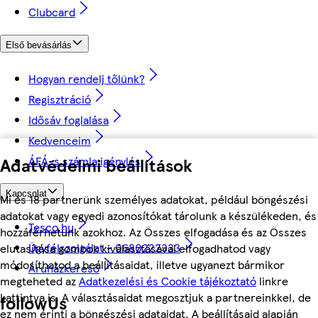
Clubcard
Első bevásárlás
Hogyan rendelj tőlünk?
Regisztráció
Idősáv foglalása
Kedvenceim
ÁFÁ-s számla igénylés
Adatvédelmi beállítások
Kapcsolat
Mi és 18 partnerünk személyes adatokat, például böngészési
adatokat vagy egyedi azonosítókat tárolunk a készülékeden, és
Tesco.hu
hozzáférhetünk azokhoz. Az Összes elfogadása és az Összes
Ügyfélszolgálat - 0680222333
elutasítása gombok kiválasztásával elfogadhatod vagy
módosíthatod a beállításaidat, illetve ugyanezt bármikor
Áruházkereső
megteheted az
Adatkezelési és Cookie tájékoztató
linkre
kattintva is. A választásaidat megosztjuk a partnereinkkel, de
followUs
ez nem érinti a böngészési adataidat. A beállításaid alapján