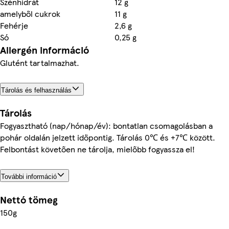
Szénhidrát
12 g
amelyből cukrok
11 g
Fehérje
2,6 g
Só
0,25 g
Allergén információ
Glutént tartalmazhat.
Tárolás és felhasználás
Tárolás
Fogyasztható (nap/hónap/év): bontatlan csomagolásban a
pohár oldalán jelzett időpontig. Tárolás 0℃ és +7℃ között.
Felbontást követően ne tárolja, mielőbb fogyassza el!
További információ
Nettó tömeg
150g