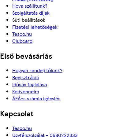
Hova szállítunk?
Szolgáltatás díjak
Süti beállítások
Fizetési lehetőségek
Tesco.hu
Clubcard
Első bevásárlás
Hogyan rendelj tőlünk?
Regisztráció
Idősáv foglalása
Kedvenceim
ÁFÁ-s számla igénylés
Kapcsolat
Tesco.hu
Ügyfélszolgálat - 0680222333