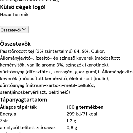
Külső cégek logói
Hazai Termék
Összetevők
Összetevők
Pasztőrözött
tej
(3% zsírtartalmú) 84, 9%, Cukor,
Állományjavító-, ízesítő- és színező keverék (módosított
keményítők, vanília aroma 3%, színezék (karotinok),
sűrítőanyag (difoszfátok, karragén, guar gumi)), Állományjavító
keverék (módosított keményítő, élelmi rost (inulin),
sűrítőanyag (nátrium-karboxi-metil-cellulóz,
szentjánoskenyérliszt, pektinek))
Tápanyagtartalom
Átlagos tápérték
100 g termékben
Energia
299 kJ/71 kcal
Zsír
1,2 g
amelyből telített zsírsavak
0,8 g