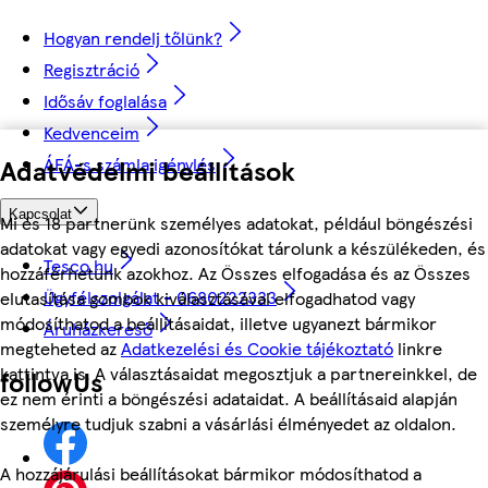
Hogyan rendelj tőlünk?
Regisztráció
Idősáv foglalása
Kedvenceim
ÁFÁ-s számla igénylés
Adatvédelmi beállítások
Kapcsolat
Mi és 18 partnerünk személyes adatokat, például böngészési
adatokat vagy egyedi azonosítókat tárolunk a készülékeden, és
Tesco.hu
hozzáférhetünk azokhoz. Az Összes elfogadása és az Összes
Ügyfélszolgálat - 0680222333
elutasítása gombok kiválasztásával elfogadhatod vagy
módosíthatod a beállításaidat, illetve ugyanezt bármikor
Áruházkereső
megteheted az
Adatkezelési és Cookie tájékoztató
linkre
kattintva is. A választásaidat megosztjuk a partnereinkkel, de
followUs
ez nem érinti a böngészési adataidat. A beállításaid alapján
személyre tudjuk szabni a vásárlási élményedet az oldalon.
A hozzájárulási beállításokat bármikor módosíthatod a