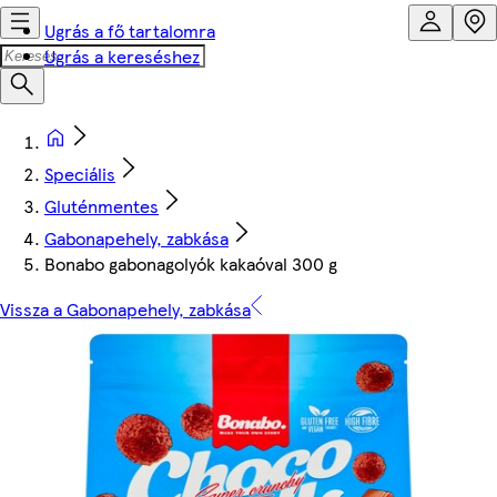
Ugrás a fő tartalomra
Ugrás a kereséshez
Speciális
Gluténmentes
Gabonapehely, zabkása
Bonabo gabonagolyók kakaóval 300 g
Vissza a Gabonapehely, zabkása