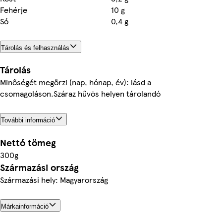
Fehérje
10 g
Só
0,4 g
Tárolás és felhasználás
Tárolás
Minőségét megőrzi (nap, hónap, év): lásd a
csomagoláson.Száraz hűvös helyen tárolandó
További információ
Nettó tömeg
300g
Származási ország
Származási hely: Magyarország
Márkainformáció