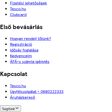
Fizetési lehetőségek
Tesco.hu
Clubcard
Első bevásárlás
Hogyan rendelj tőlünk?
Regisztráció
Idősáv foglalása
Kedvenceim
ÁFÁ-s számla igénylés
Kapcsolat
Tesco.hu
Ügyfélszolgálat - 0680222333
Áruházkereső
Segítünk