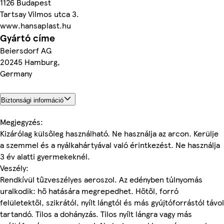
1126 Budapest
Tartsay Vilmos utca 3.
www.hansaplast.hu
Gyártó címe
Beiersdorf AG
20245 Hamburg,
Germany
Biztonsági információ
Megjegyzés:
Kizárólag külsőleg használható. Ne használja az arcon. Kerülje
a szemmel és a nyálkahártyával való érintkezést. Ne használja
3 év alatti gyermekeknél.
Veszély:
Rendkívül tűzveszélyes aeroszol. Az edényben túlnyomás
uralkodik: hő hatására megrepedhet. Hőtől, forró
felületektől, szikrától, nyílt lángtól és más gyújtóforrástól távol
tartandó. Tilos a dohányzás. Tilos nyílt lángra vagy más