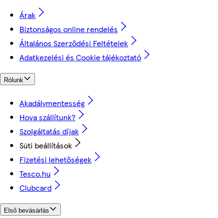
Árak
Biztonságos online rendelés
Általános Szerződési Feltételek
Adatkezelési és Cookie tájékoztató
Rólunk
Akadálymentesség
Hova szállítunk?
Szolgáltatás díjak
Süti beállítások
Fizetési lehetőségek
Tesco.hu
Clubcard
Első bevásárlás