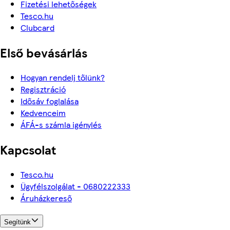
Fizetési lehetőségek
Tesco.hu
Clubcard
Első bevásárlás
Hogyan rendelj tőlünk?
Regisztráció
Idősáv foglalása
Kedvenceim
ÁFÁ-s számla igénylés
Kapcsolat
Tesco.hu
Ügyfélszolgálat - 0680222333
Áruházkereső
Segítünk