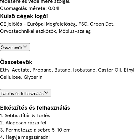
fedésére és védelmére szolgál.
Csomagolás mérete: 0.04l
Külső cégek logói
CE jelölés - Európai Megfelelőség, FSC, Green Dot,
Orvostechnikai eszközök, Möbius-szalag
Összetevők
Összetevők
Ethyl Acetate, Propane, Butane, Isobutane, Castor Oil, Ethyl
Cellulose, Glycerin
Tárolás és felhasználás
Elkészítés és felhasználás
1. Sebtisztítás & Törlés
2. Alaposan rázza fel
3. Permetezze a sebre 5-10 cm
4. Hagyja megszáradni