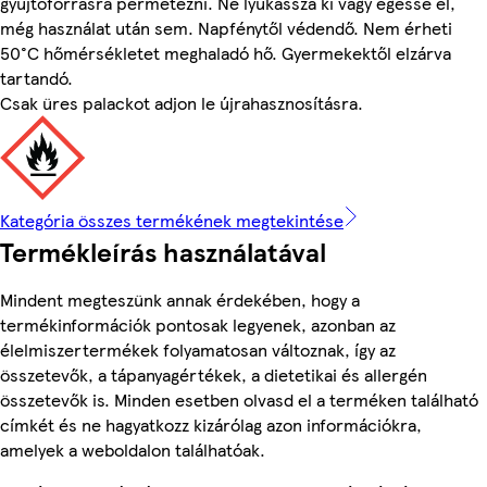
gyújtóforrásra permetezni. Ne lyukassza ki vagy égesse el,
még használat után sem. Napfénytől védendő. Nem érheti
50°C hőmérsékletet meghaladó hő. Gyermekektől elzárva
tartandó.
Csak üres palackot adjon le újrahasznosításra.
Kategória összes termékének megtekintése
Termékleírás használatával
Mindent megteszünk annak érdekében, hogy a
termékinformációk pontosak legyenek, azonban az
élelmiszertermékek folyamatosan változnak, így az
összetevők, a tápanyagértékek, a dietetikai és allergén
összetevők is. Minden esetben olvasd el a terméken található
címkét és ne hagyatkozz kizárólag azon információkra,
amelyek a weboldalon találhatóak.