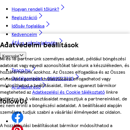
Hogyan rendelj tőlünk?
Regisztráció
Idősáv foglalása
Kedvenceim
ÁFÁ-s számla igénylés
Adatvédelmi beállítások
Kapcsolat
Mi és 18 partnerünk személyes adatokat, például böngészési
adatokat vagy egyedi azonosítókat tárolunk a készülékeden, és
Tesco.hu
hozzáférhetünk azokhoz. Az Összes elfogadása és az Összes
Ügyfélszolgálat - 0680222333
elutasítása gombok kiválasztásával elfogadhatod vagy
módosíthatod a beállításaidat, illetve ugyanezt bármikor
Áruházkereső
megteheted az
Adatkezelési és Cookie tájékoztató
linkre
kattintva is. A választásaidat megosztjuk a partnereinkkel, de
followUs
ez nem érinti a böngészési adataidat. A beállításaid alapján
személyre tudjuk szabni a vásárlási élményedet az oldalon.
A hozzájárulási beállításokat bármikor módosíthatod a