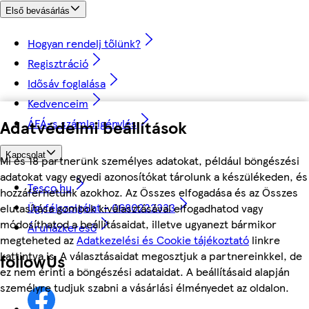
Első bevásárlás
Hogyan rendelj tőlünk?
Regisztráció
Idősáv foglalása
Kedvenceim
ÁFÁ-s számla igénylés
Adatvédelmi beállítások
Kapcsolat
Mi és 18 partnerünk személyes adatokat, például böngészési
adatokat vagy egyedi azonosítókat tárolunk a készülékeden, és
Tesco.hu
hozzáférhetünk azokhoz. Az Összes elfogadása és az Összes
Ügyfélszolgálat - 0680222333
elutasítása gombok kiválasztásával elfogadhatod vagy
módosíthatod a beállításaidat, illetve ugyanezt bármikor
Áruházkereső
megteheted az
Adatkezelési és Cookie tájékoztató
linkre
kattintva is. A választásaidat megosztjuk a partnereinkkel, de
followUs
ez nem érinti a böngészési adataidat. A beállításaid alapján
személyre tudjuk szabni a vásárlási élményedet az oldalon.