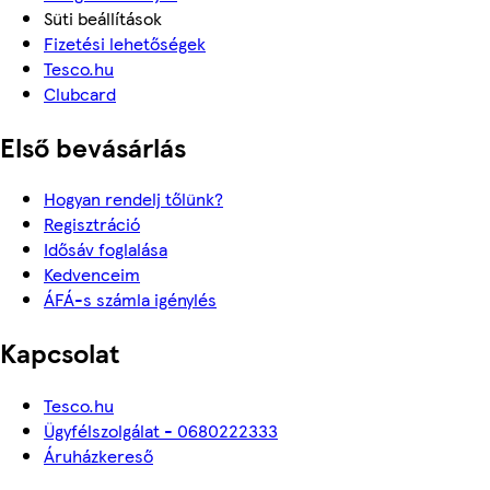
Süti beállítások
Fizetési lehetőségek
Tesco.hu
Clubcard
Első bevásárlás
Hogyan rendelj tőlünk?
Regisztráció
Idősáv foglalása
Kedvenceim
ÁFÁ-s számla igénylés
Kapcsolat
Tesco.hu
Ügyfélszolgálat - 0680222333
Áruházkereső