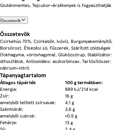
Gluténmentes, Tejcukor-érzékenyek is fogyaszthatják
Összetevők
Összetevők
Csirkehús 70%, Csirkebőr, Ivóvíz, Burgonyakeményítő,
Borsórost, Étkezési só, Fűszerek, Szárított zöldségek
(fokhagyma, vöröshagyma), Glükózszirup, Stabilizátor:
difoszfátok, Antioxidáns: aszkorbinsav, Tartósítószer:
nátrium-nitrit
Tápanyagtartalom
Átlagos tápérték
100 g termékben:
Energia:
889 kJ/214 kcal
Zsír:
16 g
amelyből telített zsírsavak:
4,1 g
Szénhidrát:
3,6 g
amelyből cukrok:
<0,5 g
Fehérje:
13 g
Só:
2,4 g