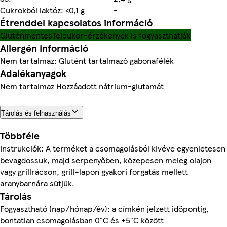
Cukrokból laktóz: <0,1 g
-
Étrenddel kapcsolatos információ
Gluténmentes
Tejcukor-érzékenyek is fogyaszthatják
Allergén információ
Nem tartalmaz: Glutént tartalmazó gabonafélék
Adalékanyagok
Nem tartalmaz Hozzáadott nátrium-glutamát
Tárolás és felhasználás
Többféle
Instrukciók: A terméket a csomagolásból kivéve egyenletesen
bevagdossuk, majd serpenyőben, közepesen meleg olajon
vagy grillrácson, grill-lapon gyakori forgatás mellett
aranybarnára sütjük.
Tárolás
Fogyasztható (nap/hónap/év): a címkén jelzett időpontig,
bontatlan csomagolásban 0°C és +5°C között