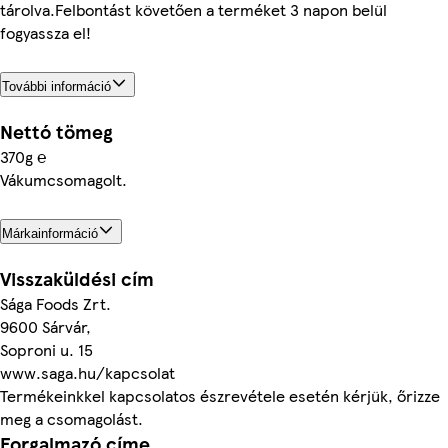
tárolva.Felbontást követően a terméket 3 napon belül
fogyassza el!
További információ
Nettó tömeg
370g ℮
Vákumcsomagolt.
Márkainformáció
Visszaküldési cím
Sága Foods Zrt.
9600 Sárvár,
Soproni u. 15
www.saga.hu/kapcsolat
Termékeinkkel kapcsolatos észrevétele esetén kérjük, őrizze
meg a csomagolást.
Forgalmazó címe