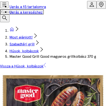
Ugrás a fő tartalomra
Ugrás a kereséshez
Most ajánlott!
Szabadtéri grill
Húsok, kolbászok
Master Good Grill Good magyaros grillkolbász 370 g
Vissza a Húsok, kolbászok