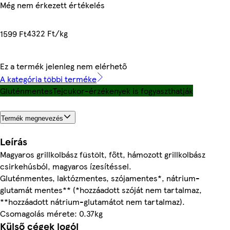
Még nem érkezett értékelés
4322 Ft/kg
1599 Ft
Ez a termék jelenleg nem elérhető
A kategória többi terméke
Gluténmentes
Tejcukor-érzékenyek is fogyaszthatják
Termék megnevezés
Leírás
Magyaros grillkolbász füstölt, főtt, hámozott grillkolbász
csirkehúsból, magyaros ízesítéssel.
Gluténmentes, laktózmentes, szójamentes*, nátrium-
glutamát mentes** (*hozzáadott szóját nem tartalmaz,
**hozzáadott nátrium-glutamátot nem tartalmaz).
Csomagolás mérete: 0.37kg
Külső cégek logói