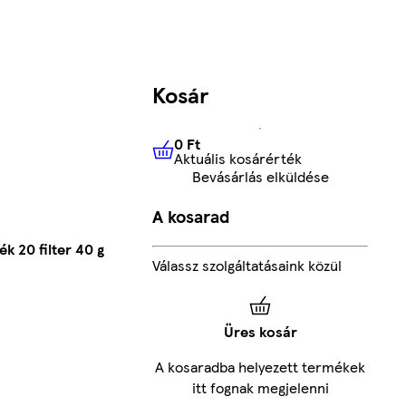
Kosár
0 Ft
Aktuális kosárérték
0 Ft
Aktuális kosárérték
Bevásárlás elküldése
A kosarad
k 20 filter 40 g
Válassz szolgáltatásaink közül
Üres kosár
A kosaradba helyezett termékek
itt fognak megjelenni