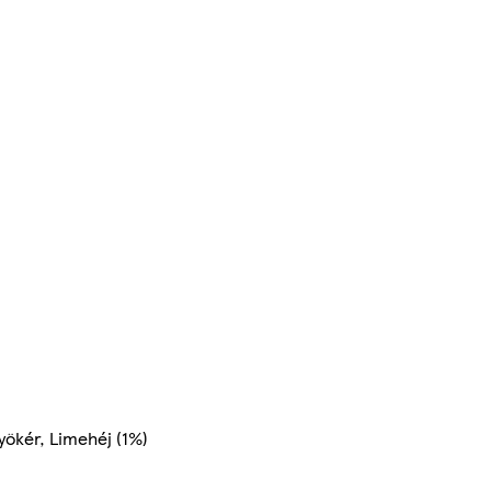
yökér, Limehéj (1%)