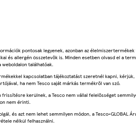
ormációk pontosak legyenek, azonban az élelmiszertermékek
tikai és allergén összetevők is. Minden esetben olvasd el a ter
a weboldalon találhatóak.
mékekkel kapcsolatban tájékoztatást szeretnél kapni, kérjük, 
ártójával, ha nem Tesco saját márkás termékről van szó.
frissítésre kerülnek, a Tesco nem vállal felelősséget semmily
on nem érinti.
szolgál, és azt nem lehet semmilyen módon, a Tesco-GLOBAL Ár
étele nélkül felhasználni.