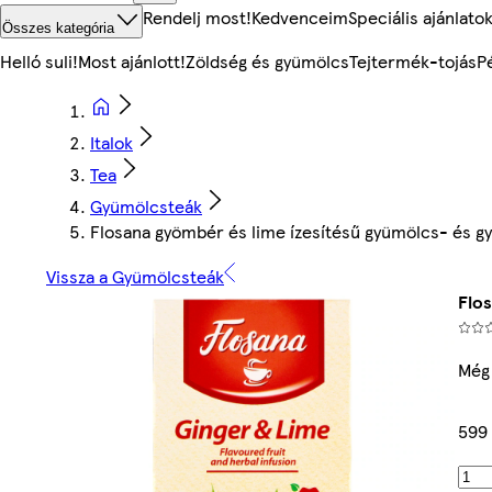
Rendelj most!
Kedvenceim
Speciális ajánlato
Összes kategória
Helló suli!
Most ajánlott!
Zöldség és gyümölcs
Tejtermék-tojás
P
Italok
Tea
Gyümölcsteák
Flosana gyömbér és lime ízesítésű gyümölcs- és gy
Vissza a Gyümölcsteák
Flos
Még
599 