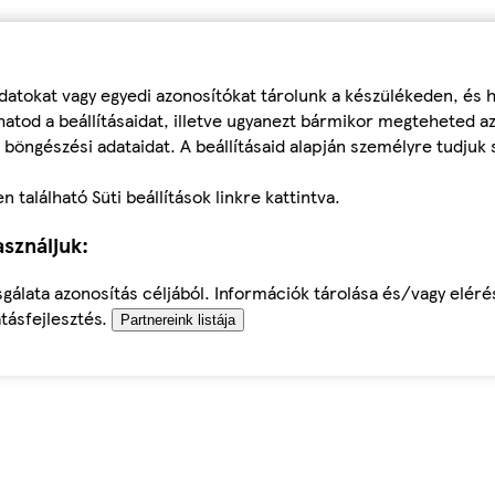
datokat vagy egyedi azonosítókat tárolunk a készülékeden, és
atod a beállításaidat, illetve ugyanezt bármikor megteheted a
 böngészési adataidat. A beállításaid alapján személyre tudjuk 
található Süti beállítások linkre kattintva.
sználjuk:
sgálata azonosítás céljából. Információk tárolása és/vagy elér
tásfejlesztés.
Partnereink listája