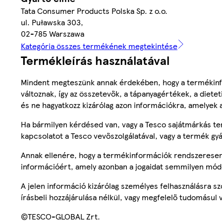
Tata Consumer Products Polska Sp. z o.o.
ul. Puławska 303,
02-785 Warszawa
Kategória összes termékének megtekintése
Termékleírás használatával
Mindent megteszünk annak érdekében, hogy a termékinf
változnak, így az összetevők, a tápanyagértékek, a diete
és ne hagyatkozz kizárólag azon információkra, amelyek 
Ha bármilyen kérdésed van, vagy a Tesco sajátmárkás ter
kapcsolatot a Tesco vevőszolgálatával, vagy a termék gy
Annak ellenére, hogy a termékinformációk rendszeresen 
információért, amely azonban a jogaidat semmilyen mód
A jelen információ kizárólag személyes felhasználásra 
írásbeli hozzájárulása nélkül, vagy megfelelő tudomásul v
©TESCO-GLOBAL Zrt.