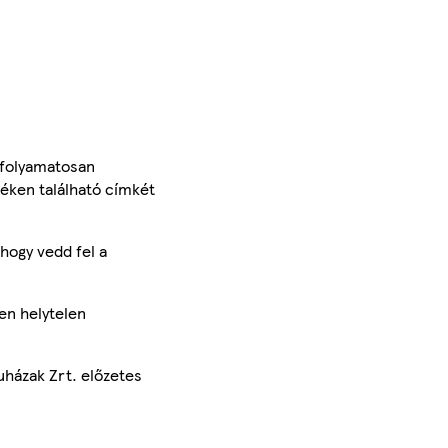
 folyamatosan
méken található címkét
hogy vedd fel a
en helytelen
uházak Zrt. előzetes