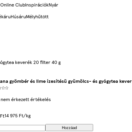
k
Online Club
Inspirációk
Nyár
ékáru
Húsáru
Mélyhűtött
ógytea keverék 20 filter 40 g
ana gyömbér és lime ízesítésű gyümölcs- és gyógytea keveré
 nem érkezett értékelés
14 975 Ft/kg
Ft
Hozzáad