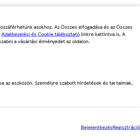
 hozzáférhetünk azokhoz. Az Összes elfogadása és az Összes
z
Adatkezelési és Cookie tájékoztató
linkre kattintva is. A
szabni a vásárlási élményedet az oldalon.
ése az eszközön. Személyre szabott hirdetések és tartalmak,
Bejelentkezés
Regisztráció