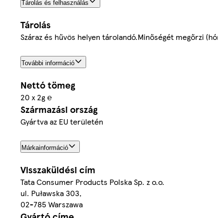
Tárolás és felhasználás
Tárolás
Száraz és hűvös helyen tárolandó.Minőségét megőrzi (hón
További információ
Nettó tömeg
20 x 2g ℮
Származási ország
Gyártva az EU területén
Márkainformáció
Visszaküldési cím
Tata Consumer Products Polska Sp. z o.o.
ul. Puławska 303,
02-785 Warszawa
Gyártó címe