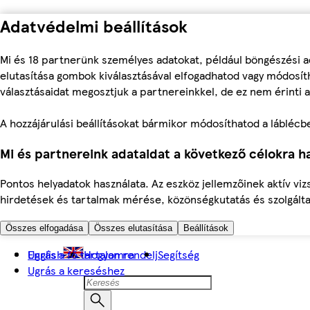
Adatvédelmi beállítások
Mi és 18 partnerünk személyes adatokat, például böngészési a
elutasítása gombok kiválasztásával elfogadhatod vagy módosíth
választásaidat megosztjuk a partnereinkkel, de ez nem érinti a
A hozzájárulási beállításokat bármikor módosíthatod a láblécben 
Mi és partnereink adataidat a következő célokra ha
Pontos helyadatok használata. Az eszköz jellemzőinek aktív viz
hirdetések és tartalmak mérése, közönségkutatás és szolgálta
Összes elfogadása
Összes elutasítása
Beállítások
Ugrás a fő tartalomra
English
Hogyan rendelj
Segítség
Ugrás a kereséshez