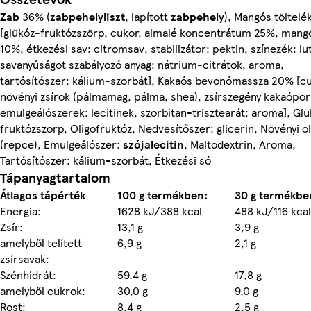
Zab
36% (
zabpehelyliszt
, lapított
zabpehely
), Mangós töltel
[glükóz-fruktózszörp, cukor, almalé koncentrátum 25%, mang
10%, étkezési sav: citromsav, stabilizátor: pektin, színezék: lu
savanyúságot szabályozó anyag: nátrium-citrátok, aroma,
tartósítószer: kálium-szorbát], Kakaós bevonómassza 20% [cu
növényi zsírok (pálmamag, pálma, shea), zsírszegény kakaópor
emulgeálószerek: lecitinek, szorbitan-trisztearát; aroma], Gl
fruktózszörp, Oligofruktóz, Nedvesítőszer: glicerin, Növényi ol
(repce), Emulgeálószer:
szójalecitin
, Maltodextrin, Aroma,
Tartósítószer: kálium-szorbát, Étkezési só
Tápanyagtartalom
Átlagos tápérték
100 g termékben:
30 g termékbe
Energia:
1628 kJ/388 kcal
488 kJ/116 kcal
Zsír:
13,1 g
3,9 g
amelyből telített
6,9 g
2,1 g
zsírsavak:
Szénhidrát:
59,4 g
17,8 g
amelyből cukrok:
30,0 g
9,0 g
Rost:
8,4 g
2,5 g