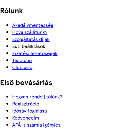
Rólunk
Akadálymentesség
Hova szállítunk?
Szolgáltatás díjak
Süti beállítások
Fizetési lehetőségek
Tesco.hu
Clubcard
Első bevásárlás
Hogyan rendelj tőlünk?
Regisztráció
Idősáv foglalása
Kedvenceim
ÁFÁ-s számla igénylés