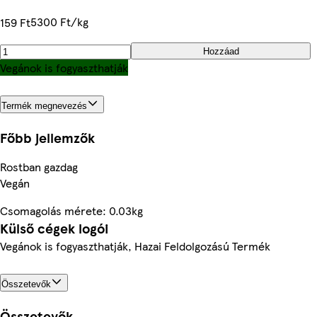
5300 Ft/kg
159 Ft
Hozzáad
Vegánok is fogyaszthatják
Termék megnevezés
Főbb jellemzők
Rostban gazdag
Vegán
Csomagolás mérete: 0.03kg
Külső cégek logói
Vegánok is fogyaszthatják, Hazai Feldolgozású Termék
Összetevők
Összetevők