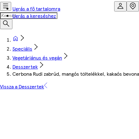
Ugrás a fő tartalomra
Ugrás a kereséshez
Speciális
Vegetáriánus és vegán
Desszertek
Cerbona Rudi zabrúd, mangós töltelékkel, kakaós bevona
Vissza a Desszertek