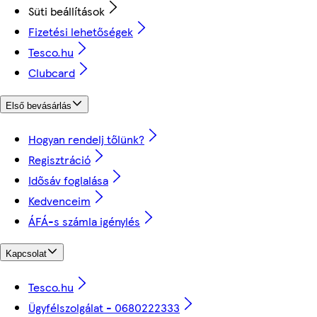
Süti beállítások
Fizetési lehetőségek
Tesco.hu
Clubcard
Első bevásárlás
Hogyan rendelj tőlünk?
Regisztráció
Idősáv foglalása
Kedvenceim
ÁFÁ-s számla igénylés
Kapcsolat
Tesco.hu
Ügyfélszolgálat - 0680222333