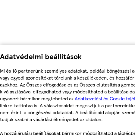
Adatvédelmi beállítások
Mi és 18 partnerünk személyes adatokat, például böngészési a
vagy egyedi azonosítókat tárolunk a készülékeden, és hozzáfé
azokhoz. Az Összes elfogadása és az Összes elutasítása gomb
kiválasztásával elfogadhatod vagy módosíthatod a beállításaidat
ugyanezt bármikor megteheted az
Adatkezelési és Cookie tájé
linkre kattintva is. A választásaidat megosztjuk a partnereinkke
nem érinti a böngészési adataidat. A beállításaid alapján szem
tudjuk szabni a vásárlási élményedet az oldalon.
A hozzájárulási beállításokat bármikor módosíthatod a láblécb