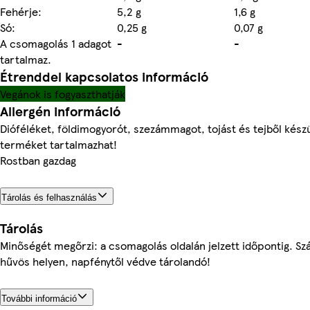
Fehérje:
5,2 g
1,6 g
Só:
0,25 g
0,07 g
A csomagolás 1 adagot
-
-
tartalmaz.
Étrenddel kapcsolatos információ
Vegánok is fogyaszthatják
Allergén információ
Dióféléket, földimogyorót, szezámmagot, tojást és tejből készü
terméket tartalmazhat!
Rostban gazdag
Tárolás és felhasználás
Tárolás
Minőségét megőrzi: a csomagolás oldalán jelzett időpontig. Sz
hűvös helyen, napfénytől védve tárolandó!
További információ