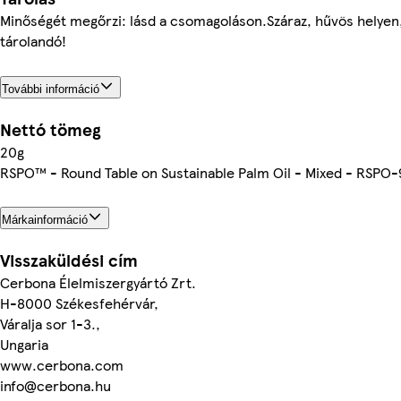
Minőségét megőrzi: lásd a csomagoláson.Száraz, hűvös helyen
tárolandó!
További információ
Nettó tömeg
20g
RSPO™ - Round Table on Sustainable Palm Oil - Mixed - RSP
Márkainformáció
Visszaküldési cím
Cerbona Élelmiszergyártó Zrt.
H-8000 Székesfehérvár,
Váralja sor 1-3.,
Ungaria
www.cerbona.com
info@cerbona.hu