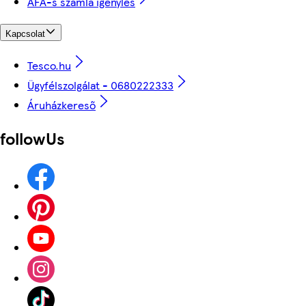
ÁFÁ-s számla igénylés
Kapcsolat
Tesco.hu
Ügyfélszolgálat - 0680222333
Áruházkereső
followUs