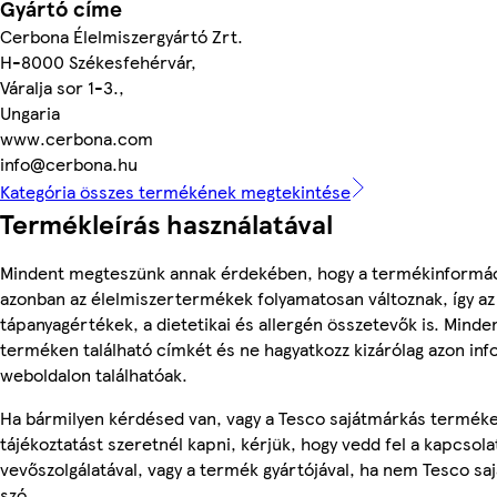
Gyártó címe
Cerbona Élelmiszergyártó Zrt.
H-8000 Székesfehérvár,
Váralja sor 1-3.,
Ungaria
www.cerbona.com
info@cerbona.hu
Kategória összes termékének megtekintése
Termékleírás használatával
Mindent megteszünk annak érdekében, hogy a termékinformác
azonban az élelmiszertermékek folyamatosan változnak, így az
tápanyagértékek, a dietetikai és allergén összetevők is. Minde
terméken található címkét és ne hagyatkozz kizárólag azon in
weboldalon találhatóak.
Ha bármilyen kérdésed van, vagy a Tesco sajátmárkás termék
tájékoztatást szeretnél kapni, kérjük, hogy vedd fel a kapcsola
vevőszolgálatával, vagy a termék gyártójával, ha nem Tesco sa
szó.