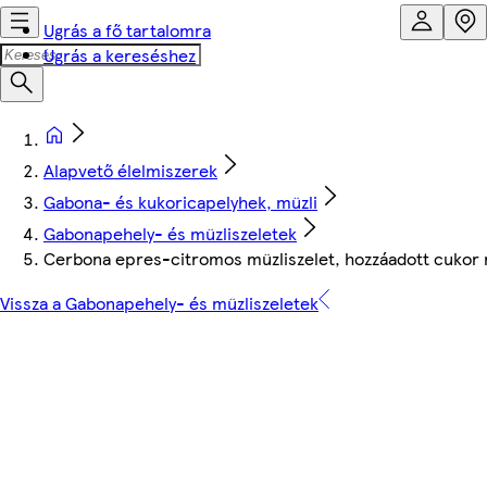
Ugrás a fő tartalomra
Ugrás a kereséshez
Alapvető élelmiszerek
Gabona- és kukoricapelyhek, müzli
Gabonapehely- és müzliszeletek
Cerbona epres-citromos müzliszelet, hozzáadott cukor n
Vissza a Gabonapehely- és müzliszeletek