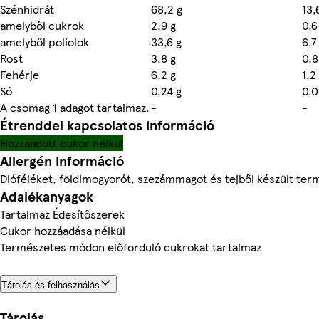
Szénhidrát
68,2 g
13,
amelyből cukrok
2,9 g
0,6
amelyből poliolok
33,6 g
6,7
Rost
3,8 g
0,8
Fehérje
6,2 g
1,2
Só
0,24 g
0,0
A csomag 1 adagot tartalmaz.
-
-
Étrenddel kapcsolatos információ
Hozzáadott cukor nélkül
Allergén információ
Dióféléket, földimogyorót, szezámmagot és tejből készült ter
Adalékanyagok
Tartalmaz Édesítőszerek
Cukor hozzáadása nélkül
Természetes módon előforduló cukrokat tartalmaz
Tárolás és felhasználás
Tárolás