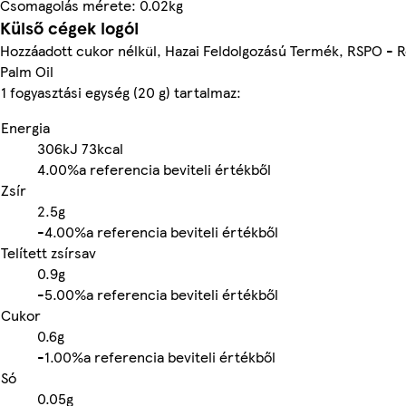
Csomagolás mérete: 0.02kg
Külső cégek logói
Hozzáadott cukor nélkül, Hazai Feldolgozású Termék, RSPO - R
Palm Oil
1 fogyasztási egység (20 g) tartalmaz:
Energia
306kJ
73kcal
4.00%
a referencia beviteli értékből
Zsír
2.5g
-
4.00%
a referencia beviteli értékből
Telített zsírsav
0.9g
-
5.00%
a referencia beviteli értékből
Cukor
0.6g
-
1.00%
a referencia beviteli értékből
Só
0.05g