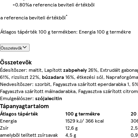
-
0.80%
a referencia beviteli értékből
*
a referencia beviteli értékből
Átlagos tápérték 100 g termékben: Energia 100 g termékre
Összetevők
Összetevők
Édesítőszer: maltit, Lapított
zabpehely
26%, Extrudált gabona
61%, rizsliszt 22%,
búzadara
16%, étkezési só), Napraforgómag
Nedvesítőszer: szorbit, Fagyasztva szárított eperdarabka 1, 5%
Fagyasztva szárított málnadarabka, Fagyasztva szárított citr
Emulgeálószer:
szójalecitin
Tápanyagtartalom
Átlagos tápérték
100 g termékre
20 
Energia
1529 kJ/ 366 kcal
306
Zsír
12,6 g
2,5
amelyből telített zsírsavak
4,5 g
0,9