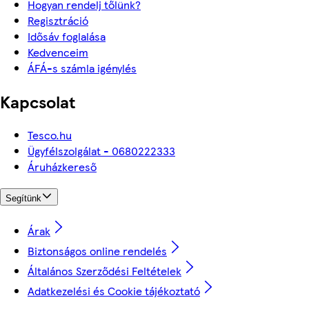
Hogyan rendelj tőlünk?
Regisztráció
Idősáv foglalása
Kedvenceim
ÁFÁ-s számla igénylés
Kapcsolat
Tesco.hu
Ügyfélszolgálat - 0680222333
Áruházkereső
Segítünk
Árak
Biztonságos online rendelés
Általános Szerződési Feltételek
Adatkezelési és Cookie tájékoztató