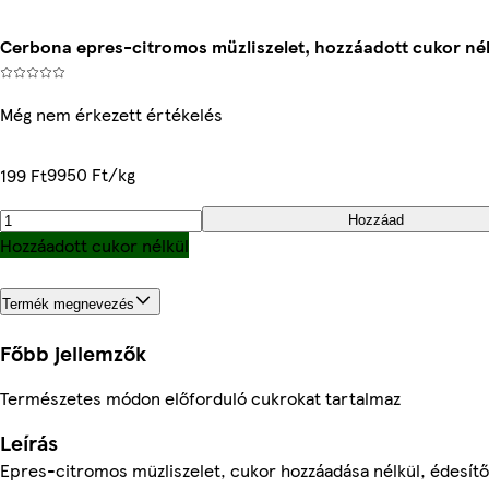
Cerbona epres-citromos müzliszelet, hozzáadott cukor nélk
Még nem érkezett értékelés
9950 Ft/kg
199 Ft
Hozzáad
Hozzáadott cukor nélkül
Termék megnevezés
Főbb jellemzők
Természetes módon előforduló cukrokat tartalmaz
Leírás
Epres-citromos müzliszelet, cukor hozzáadása nélkül, édesítő