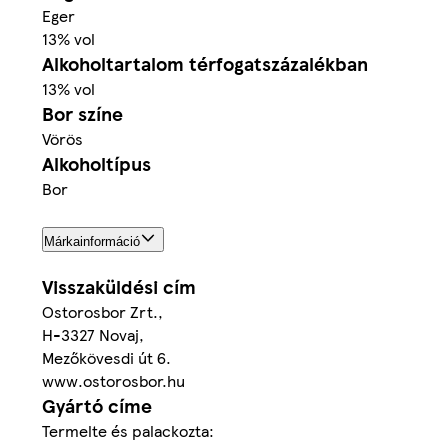
Eger
13% vol
Alkoholtartalom térfogatszázalékban
13% vol
Bor színe
Vörös
Alkoholtípus
Bor
Márkainformáció
Visszaküldési cím
Ostorosbor Zrt.,
H-3327 Novaj,
Mezőkövesdi út 6.
www.ostorosbor.hu
Gyártó címe
Termelte és palackozta: