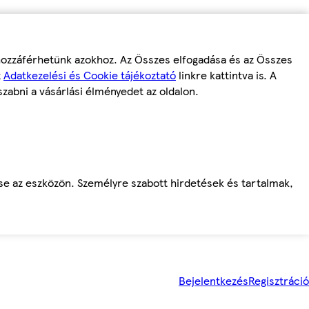
 hozzáférhetünk azokhoz. Az Összes elfogadása és az Összes
z
Adatkezelési és Cookie tájékoztató
linkre kattintva is. A
szabni a vásárlási élményedet az oldalon.
ése az eszközön. Személyre szabott hirdetések és tartalmak,
Bejelentkezés
Regisztráció