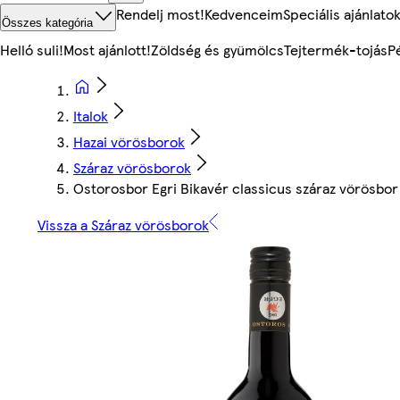
Rendelj most!
Kedvenceim
Speciális ajánlato
Összes kategória
Helló suli!
Most ajánlott!
Zöldség és gyümölcs
Tejtermék-tojás
P
Italok
Hazai vörösborok
Száraz vörösborok
Ostorosbor Egri Bikavér classicus száraz vörösbo
Vissza a Száraz vörösborok