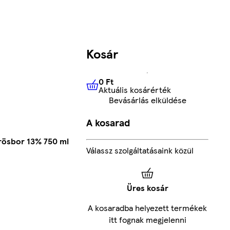
Kosár
0 Ft
Aktuális kosárérték
0 Ft
Aktuális kosárérték
Bevásárlás elküldése
A kosarad
örösbor 13% 750 ml
Válassz szolgáltatásaink közül
Üres kosár
A kosaradba helyezett termékek
itt fognak megjelenni