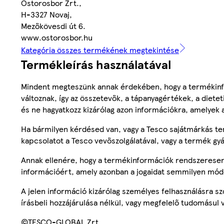
Ostorosbor Zrt.,
H-3327 Novaj,
Mezőkövesdi út 6.
www.ostorosbor.hu
Kategória összes termékének megtekintése
Termékleírás használatával
Mindent megteszünk annak érdekében, hogy a termékinf
változnak, így az összetevők, a tápanyagértékek, a diete
és ne hagyatkozz kizárólag azon információkra, amelyek 
Ha bármilyen kérdésed van, vagy a Tesco sajátmárkás ter
kapcsolatot a Tesco vevőszolgálatával, vagy a termék gy
Annak ellenére, hogy a termékinformációk rendszeresen 
információért, amely azonban a jogaidat semmilyen mód
A jelen információ kizárólag személyes felhasználásra 
írásbeli hozzájárulása nélkül, vagy megfelelő tudomásul v
©TESCO-GLOBAL Zrt.