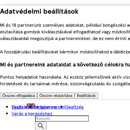
Adatvédelmi beállítások
Mi és 18 partnerünk személyes adatokat, például böngészési a
elutasítása gombok kiválasztásával elfogadhatod vagy módosíth
választásaidat megosztjuk a partnereinkkel, de ez nem érinti a
A hozzájárulási beállításokat bármikor módosíthatod a láblécben 
Mi és partnereink adataidat a következő célokra ha
Pontos helyadatok használata. Az eszköz jellemzőinek aktív viz
hirdetések és tartalmak mérése, közönségkutatás és szolgálta
Összes elfogadása
Összes elutasítása
Beállítások
Ugrás a fő tartalomra
English
Hogyan rendelj
Segítség
Ugrás a kereséshez