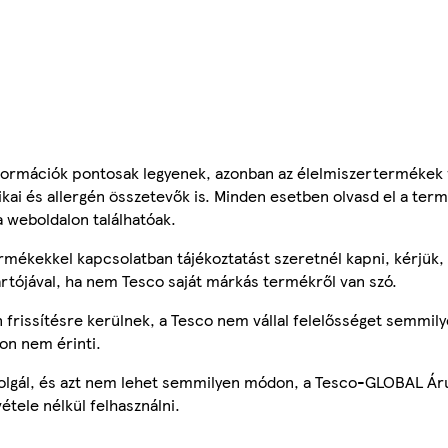
ormációk pontosak legyenek, azonban az élelmiszertermékek
tikai és allergén összetevők is. Minden esetben olvasd el a ter
a weboldalon találhatóak.
mékekkel kapcsolatban tájékoztatást szeretnél kapni, kérjük, 
ártójával, ha nem Tesco saját márkás termékről van szó.
frissítésre kerülnek, a Tesco nem vállal felelősséget semmily
on nem érinti.
szolgál, és azt nem lehet semmilyen módon, a Tesco-GLOBAL Ár
étele nélkül felhasználni.