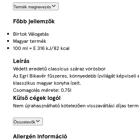
Termék megnevezés
Főbb jellemzők
Birtok Válogatás
Magyar termék
100 ml = E 316 kJ/82 kcal
Leírás
Védett eredetű classicus száraz vörösbor
Az Egri Bikavér fűszeres, könnyedebb ízvilágát képviseli
klasszikus magyar konyha ízeit.
Csomagolás mérete: 0.75l
Külső cégek logói
Nem újrahasználható kötelezően visszaváltási díjas ter
Összetevők
Allergén információ