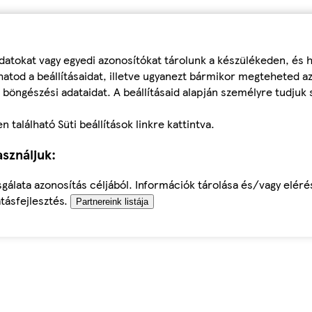
datokat vagy egyedi azonosítókat tárolunk a készülékeden, és
atod a beállításaidat, illetve ugyanezt bármikor megteheted a
 böngészési adataidat. A beállításaid alapján személyre tudjuk 
található Süti beállítások linkre kattintva.
sználjuk:
sgálata azonosítás céljából. Információk tárolása és/vagy elér
tásfejlesztés.
Partnereink listája