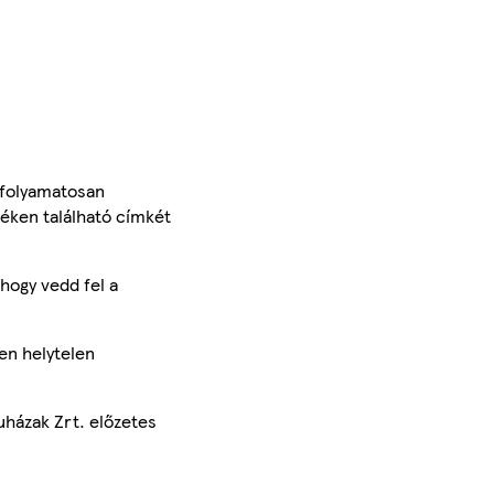
 folyamatosan
méken található címkét
hogy vedd fel a
en helytelen
uházak Zrt. előzetes