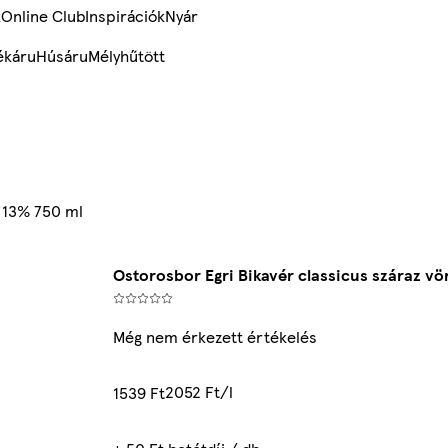
k
Online Club
Inspirációk
Nyár
ékáru
Húsáru
Mélyhűtött
r 13% 750 ml
Ostorosbor Egri Bikavér classicus száraz v
Még nem érkezett értékelés
2052 Ft/l
1539 Ft