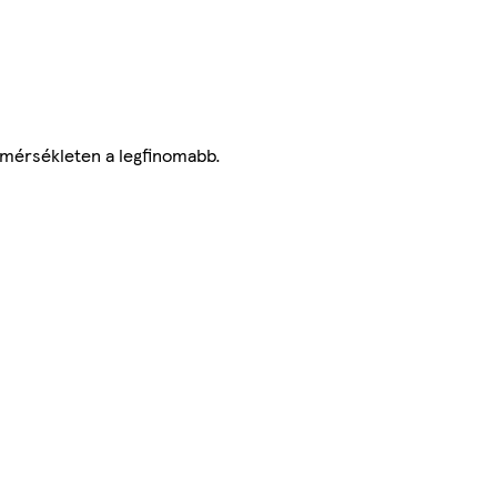
őmérsékleten a legfinomabb.