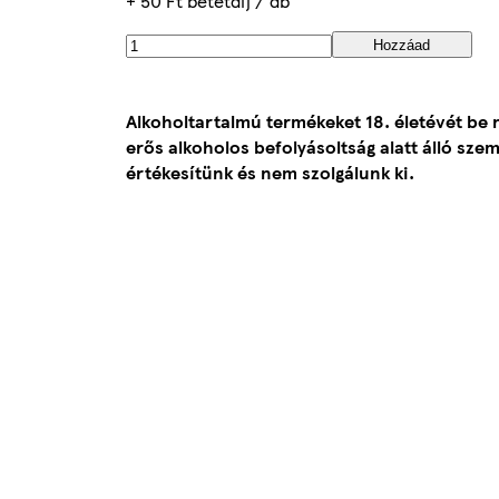
+ 50 Ft betétdíj / db
Hozzáad
Alkoholtartalmú termékeket 18. életévét be 
erős alkoholos befolyásoltság alatt álló sze
értékesítünk és nem szolgálunk ki.